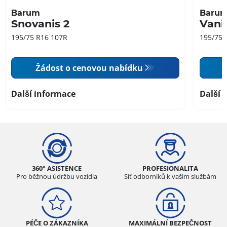
Barum
Baru
Snovanis 2
Vani
195/75 R16 107R
195/75 
Žádost o cenovou nabídku
Další informace
Další 
360° ASISTENCE
PROFESIONALITA
Pro běžnou údržbu vozidla
Síť odborníků k vašim službám
PÉČE O ZÁKAZNÍKA
MAXIMÁLNÍ BEZPEČNOST