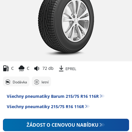
C
C
72 db
EPREL
Dodávka
letní
Všechny pneumatiky Barum 215/75 R16 116R
Všechny pneumatiky‎ 215/75 R16 116R
ŽÁDOST O CENOVOU NABÍDKU