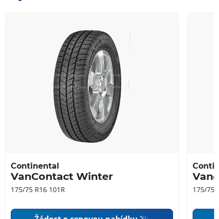
Continental
Contin
VanContact Winter
Vanc
175/75 R16 101R
175/75 
Žádost o cenovou nabídku