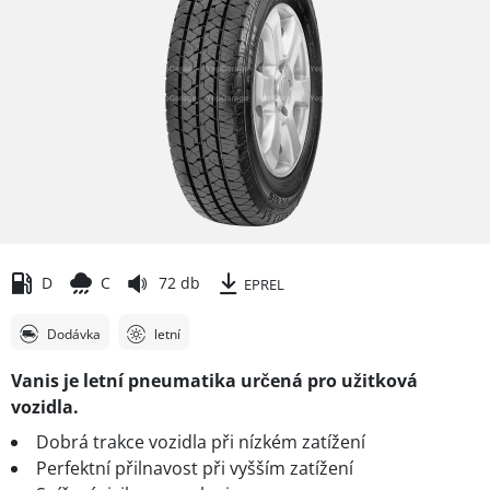
D
C
72 db
EPREL
Dodávka
letní
Vanis je letní pneumatika určená pro užitková
vozidla.
Dobrá trakce vozidla při nízkém zatížení
Perfektní přilnavost při vyšším zatížení