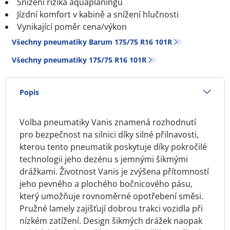
Snížení rizika aquaplaningu
Jízdní komfort v kabině a snížení hlučnosti
Vynikající poměr cena/výkon
Všechny pneumatiky Barum 175/75 R16 101R
Všechny pneumatiky‎ 175/75 R16 101R
Popis
Volba pneumatiky Vanis znamená rozhodnutí
pro bezpečnost na silnici díky silné přilnavosti,
kterou tento pneumatik poskytuje díky pokročilé
technologii jeho dezénu s jemnými šikmými
drážkami. Životnost Vanis je zvýšena přítomností
jeho pevného a plochého bočnicového pásu,
který umožňuje rovnoměrné opotřebení směsi.
Pružné lamely zajišťují dobrou trakci vozidla při
nízkém zatížení. Design šikmých drážek naopak