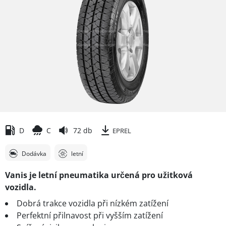
D
C
72 db
EPREL
Dodávka
letní
Vanis je letní pneumatika určená pro užitková
vozidla.
Dobrá trakce vozidla při nízkém zatížení
Perfektní přilnavost při vyšším zatížení