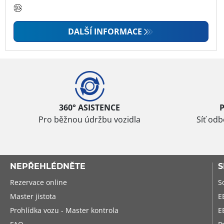
DALŠÍ INFORMACE
360° ASISTENCE
Pro běžnou údržbu vozidla
Síť od
NEPŘEHLÉDNĚTE
S
Rezervace online
S
Master jistota
E
Prohlídka vozu - Master kontrola
E