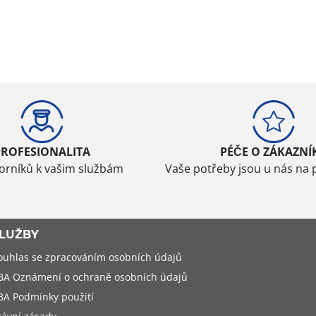
PROFESIONALITA
PÉČE O ZÁKAZNÍ
borníků k vašim službám
Vaše potřeby jsou u nás na 
LUŽBY
ouhlas se zpracováním osobních údajů
BA Oznámení o ochraně osobních údajů
BA Podmínky použití