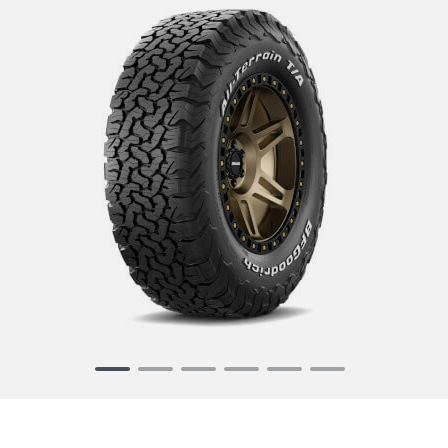
Item
1
of
6