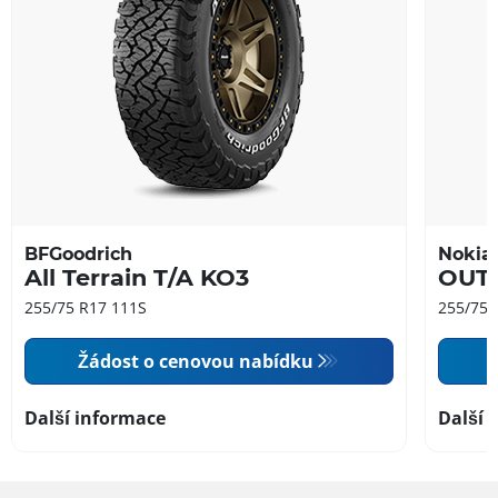
BFGoodrich
Nokia
All Terrain T/A KO3
OUT
255/75 R17 111S
255/75 
Žádost o cenovou nabídku
Další informace
Další 