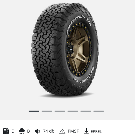
Item
1
of
6
E
B
74 db
PMSF
EPREL