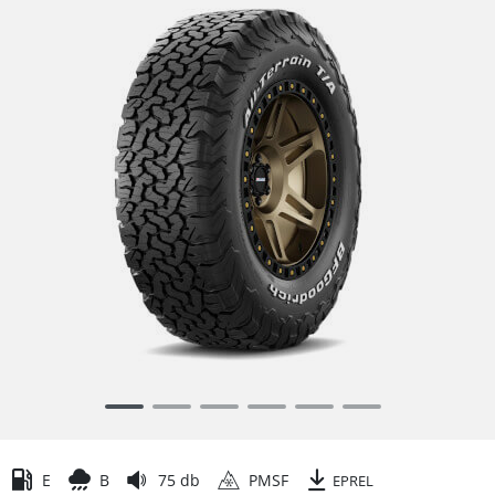
Item
1
of
6
E
B
75 db
PMSF
EPREL