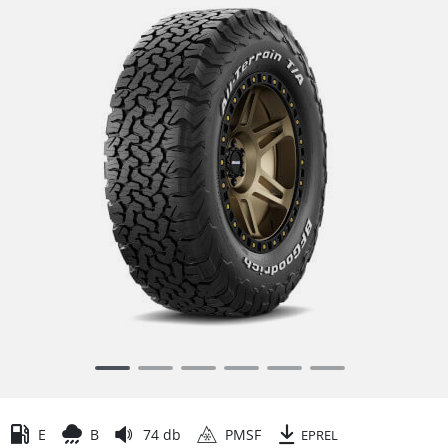
Item
1
of
6
E
B
74 db
PMSF
EPREL