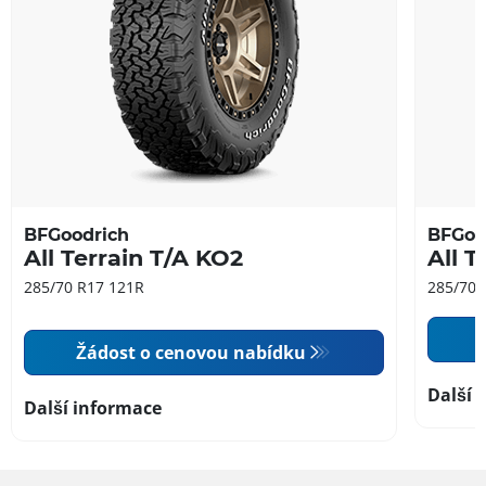
BFGoodrich
BFGoo
All Terrain T/A KO2
All T
285/70 R17 121R
285/70 
Žádost o cenovou nabídku
Další 
Další informace