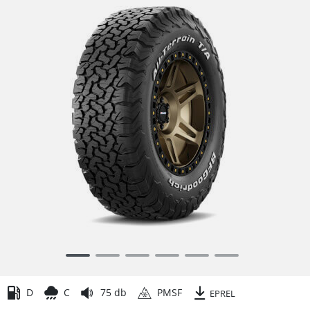
Item
1
of
D
C
75 db
PMSF
EPREL
6