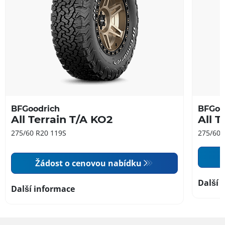
BFGoodrich
BFGoo
All Terrain T/A KO2
All T
275/60 R20 119S
275/60 
Žádost o cenovou nabídku
Další 
Další informace