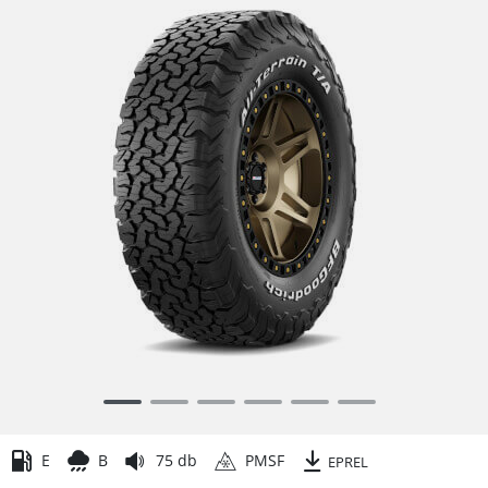
Item
1
of
E
B
75 db
PMSF
EPREL
6