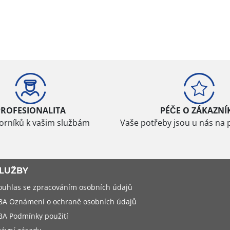
PROFESIONALITA
PÉČE O ZÁKAZNÍ
borníků k vašim službám
Vaše potřeby jsou u nás na 
LUŽBY
ouhlas se zpracováním osobních údajů
BA Oznámení o ochraně osobních údajů
BA Podmínky použití