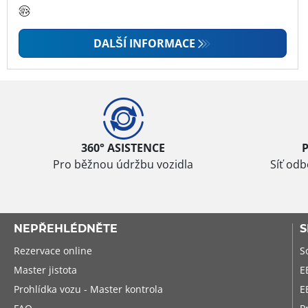
DALŠÍ INFORMACE
360° ASISTENCE
Pro běžnou údržbu vozidla
Síť od
NEPŘEHLÉDNĚTE
S
Rezervace online
S
Master jistota
E
Prohlídka vozu - Master kontrola
E