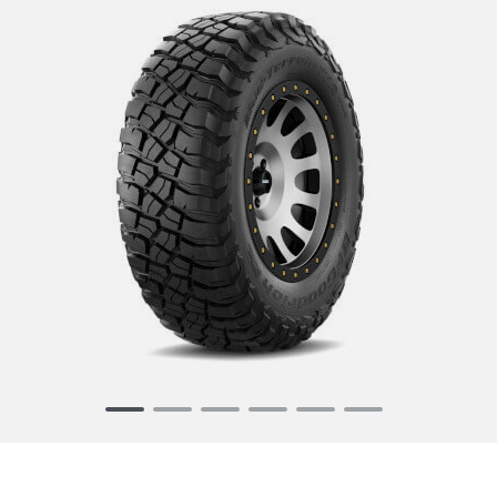
Item
1
of
6