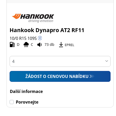
Hankook Dynapro AT2 RF11
10/0 R15
109
S
D
C
73 db
EPREL
ŽÁDOST O CENOVOU NABÍDKU
Další informace
Porovnejte