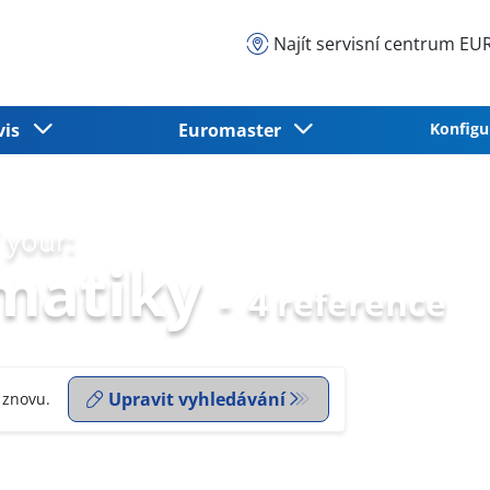
Najít servisní centrum 
vis
Euromaster
Konfigu
 your:
matiky
-
4 reference
Upravit vyhledávání
 znovu.