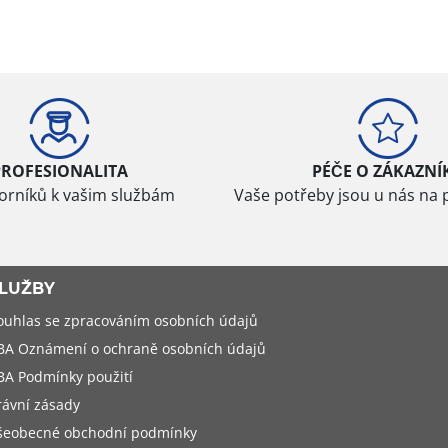
PROFESIONALITA
PÉČE O ZÁKAZNÍ
borníků k vašim službám
Vaše potřeby jsou u nás na 
LUŽBY
ouhlas se zpracováním osobních údajů
BA Oznámení o ochraně osobních údajů
BA Podmínky použití
rávní zásady
šeobecné obchodní podmínky