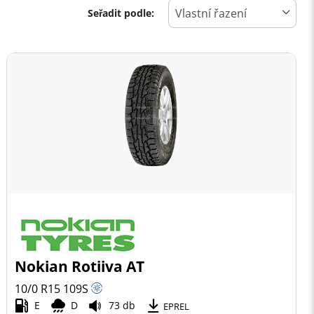
Seřadit podle:
Nokian Rotiiva AT
10/0 R15
109
S
E
D
73 db
EPREL