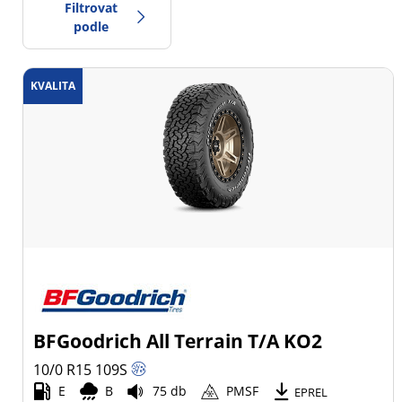
Filtrovat
podle
KVALITA
-1
Cena
2
Typ pneumatiky
Všechny typy (4)
Zimní (0)
Letní (2)
Celoroční (2)
BFGoodrich All Terrain T/A KO2
Typ vozidla
10/0 R15
109
S
E
B
75 db
PMSF
Všechny typy (4)
EPREL