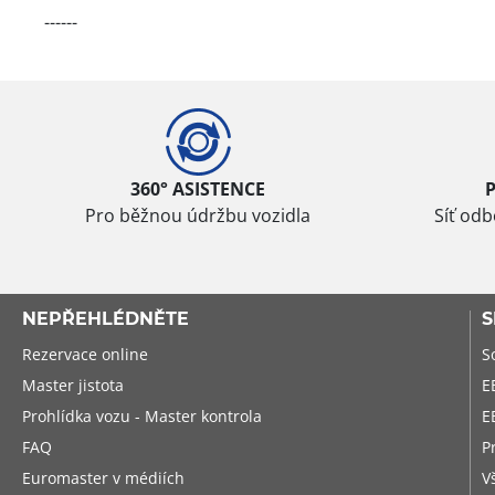
------
360° ASISTENCE
Pro běžnou údržbu vozidla
Síť od
NEPŘEHLÉDNĚTE
S
Rezervace online
S
Master jistota
E
Prohlídka vozu - Master kontrola
E
FAQ
P
Euromaster v médiích
V