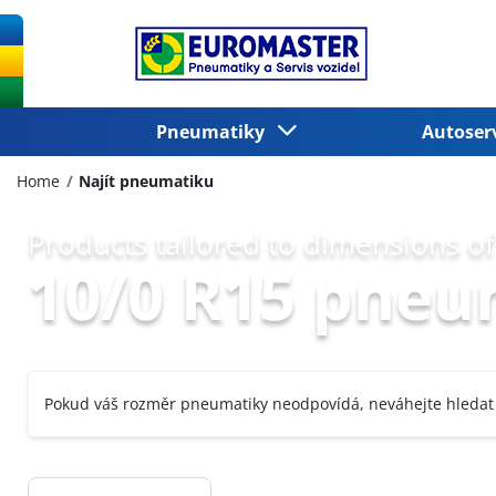
Pneumatiky
Autoser
Home
Najít pneumatiku
Products tailored to dimensions of
10/0 R15 pneu
Pokud váš rozměr pneumatiky neodpovídá, neváhejte hledat