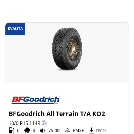
KVALITA
BFGoodrich All Terrain T/A KO2
10/0 R15
114
R
E
B
75 db
PMSF
EPREL