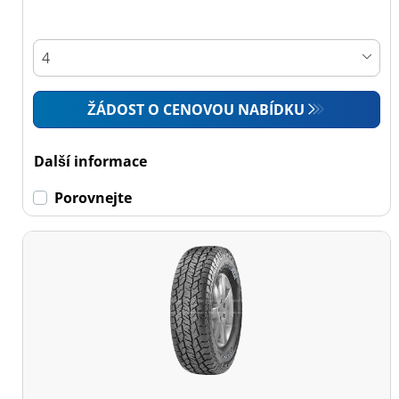
Osobní vůz (0)
4x4 (4)
Dodávka (0)
ŽÁDOST O CENOVOU NABÍDKU
Campingový vůz (0)
Zemědělská technika
Další informace
(0)
Porovnejte
Dojezdové
Dojezdové (0)
Ne dojezdové (4)
Další
možnosti