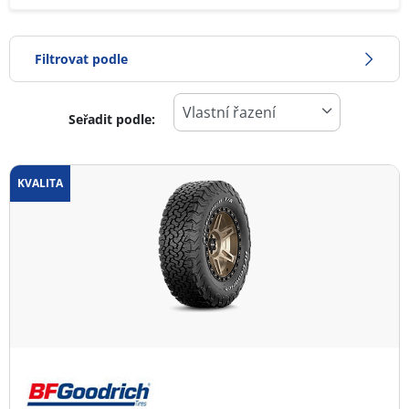
Filtrovat podle
Seřadit podle:
0
Cena
2
KVALITA
Typ pneumatiky
Všechny typy (1)
Zimní (0)
Letní (0)
Celoroční (1)
Typ vozidla