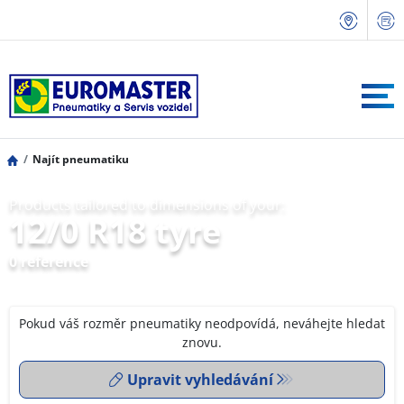
Najít pneumatiku
Products tailored to dimensions of your:
12/0 R18 tyre
0 reference
Pokud váš rozměr pneumatiky neodpovídá, neváhejte hledat
znovu.
Upravit vyhledávání