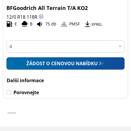
BFGoodrich All Terrain T/A KO2
Všechny typy (1)
12/0 R18
118
R
Osobní vůz (0)
E
B
75 db
PMSF
EPREL
4x4 (1)
Dodávka (0)
Campingový vůz (0)
Zemědělská technika (0)
ŽÁDOST O CENOVOU NABÍDKU
Dojezdové
Další informace
Dojezdové (0)
Porovnejte
Ne dojezdové (1)
------
Další možnosti