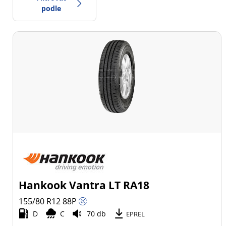
podle
-1
Cena
1
Typ pneumatiky
Všechny typy (2)
Zimní (0)
Letní (2)
Celoroční (0)
Hankook Vantra LT RA18
Typ vozidla
155/80 R12
88
P
D
C
70 db
Všechny typy (2)
EPREL