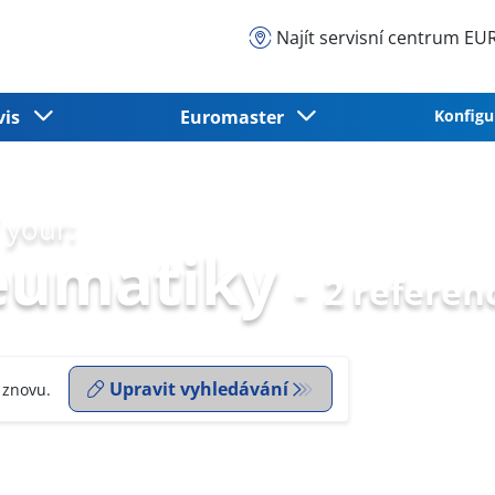
Najít servisní centrum 
vis
Euromaster
Konfigu
 your:
eumatiky
-
2 referen
Upravit vyhledávání
 znovu.