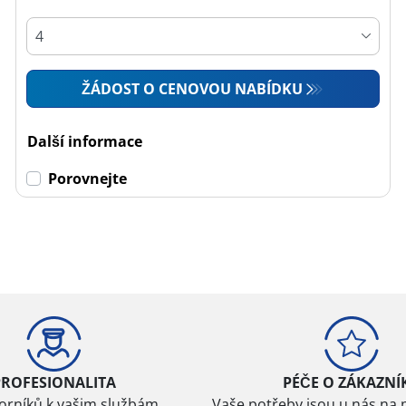
ŽÁDOST O CENOVOU NABÍDKU
Další informace
Porovnejte
PROFESIONALITA
PÉČE O ZÁKAZNÍ
borníků k vašim službám
Vaše potřeby jsou u nás na 