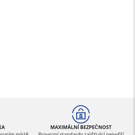
KA
MAXIMÁLNÍ BEZPEČNOST
prvním místě
Provozní standardy zajišťující nejvyšší