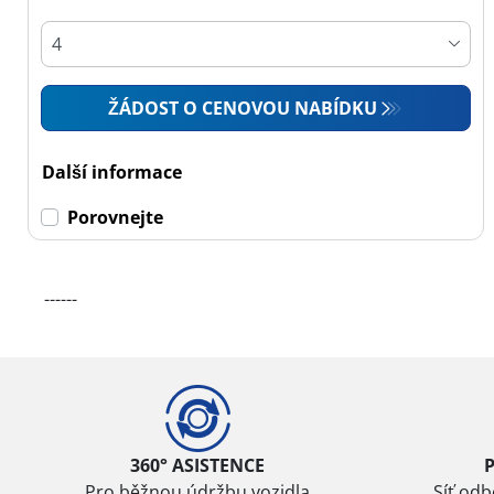
Osobní vůz (0)
4x4 (0)
Dodávka (2)
ŽÁDOST O CENOVOU NABÍDKU
Campingový vůz (0)
Zemědělská technika
Další informace
(0)
Porovnejte
Dojezdové
------
Dojezdové (0)
Ne dojezdové (2)
Další
možnosti
360° ASISTENCE
Pro běžnou údržbu vozidla
Síť od