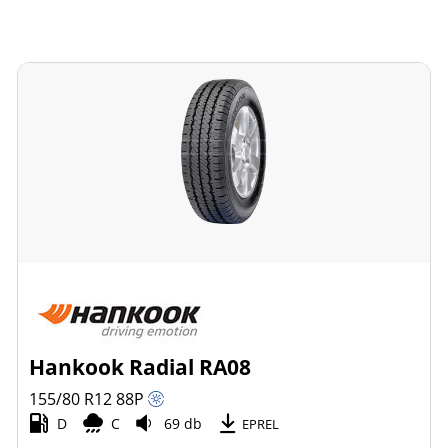
Hankook Radial RA08
155/80 R12
88
P
D
C
69 db
EPREL