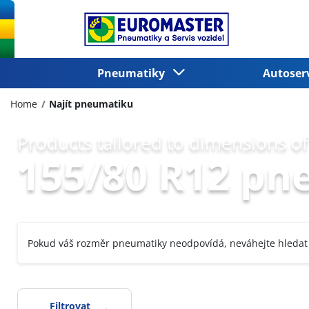
Pneumatiky
Autoser
Home
Najít pneumatiku
Products tailored to dimensions of
155/80 R12 pn
Pokud váš rozměr pneumatiky neodpovídá, neváhejte hledat
Filtrovat