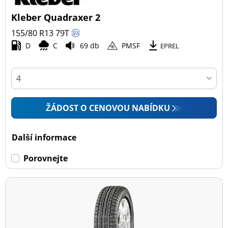
Kleber Quadraxer 2
155/80 R13
79
T
D
C
69 db
PMSF
EPREL
ŽÁDOST O CENOVOU NABÍDKU
Další informace
Porovnejte