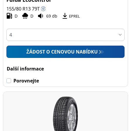
155/80 R13
79
T
D
D
69 db
EPREL
ŽÁDOST O CENOVOU NABÍDKU
Další informace
Porovnejte