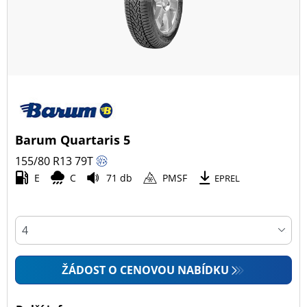
Barum Quartaris 5
155/80 R13
79
T
E
C
71 db
PMSF
EPREL
ŽÁDOST O CENOVOU NABÍDKU