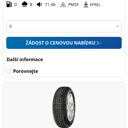
D
B
71 db
PMSF
EPREL
ŽÁDOST O CENOVOU NABÍDKU
Další informace
Porovnejte