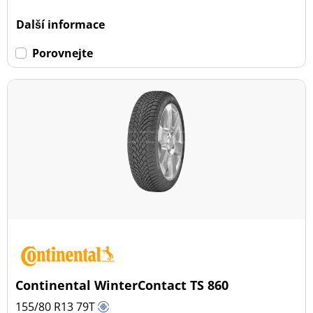
Dojezdové
Další informace
Dojezdové (0)
Porovnejte
Ne dojezdové (18)
Další možnosti
Continental WinterContact TS 860
155/80 R13
79
T