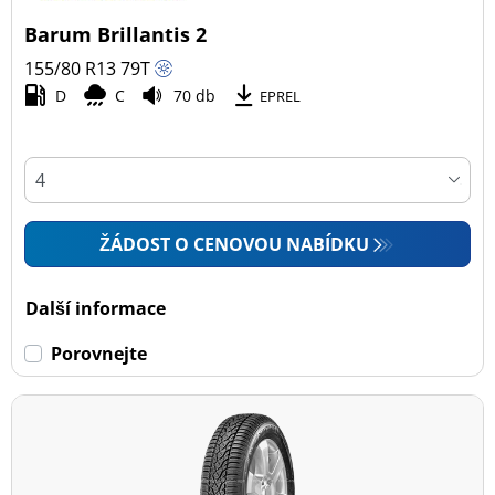
Barum Brillantis 2
155/80 R13
79
T
D
C
70 db
EPREL
ŽÁDOST O CENOVOU NABÍDKU
Další informace
Porovnejte