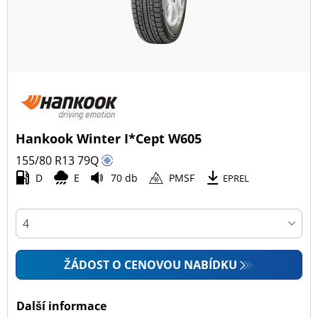
Hankook Winter I*Cept W605
155/80 R13
79
Q
D
E
70 db
PMSF
EPREL
ŽÁDOST O CENOVOU NABÍDKU
Další informace