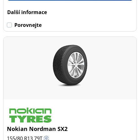
Další informace
Porovnejte
Nokian Nordman SX2
155/80 R13
79
T