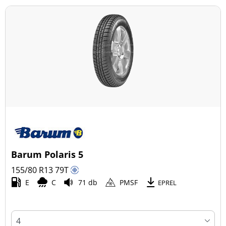
Barum Polaris 5
155/80 R13
79
T
E
C
71 db
PMSF
EPREL