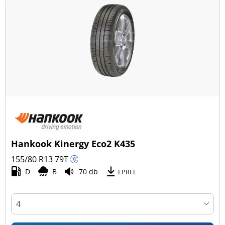
Hankook Kinergy Eco2 K435
155/80 R13
79
T
D
B
70 db
EPREL