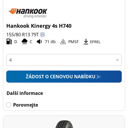
Hankook Kinergy 4s H740
155/80 R13
79
T
D
C
71 db
PMSF
EPREL
ŽÁDOST O CENOVOU NABÍDKU
Další informace
Porovnejte