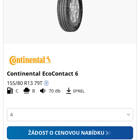
Všechny typy (18)
Zimní (5)
Letní (9)
Celoroční (4)
Typ vozidla
Continental EcoContact 6
Všechny typy (18)
155/80 R13
79
T
Osobní vůz (17)
C
B
70 db
EPREL
4x4 (0)
Dodávka (1)
Campingový vůz (0)
Zemědělská technika (0)
ŽÁDOST O CENOVOU NABÍDKU