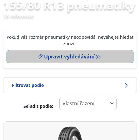
155/80 R13 pneumatiky
18 reference
Pokud váš rozměr pneumatiky neodpovídá, neváhejte hledat
znovu.
Upravit vyhledávání
Filtrovat podle
Seřadit podle:
0
Cena
2
Typ pneumatiky