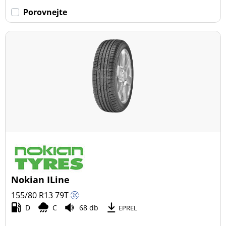
Porovnejte
Nokian ILine
155/80 R13
79
T
D
C
68 db
EPREL