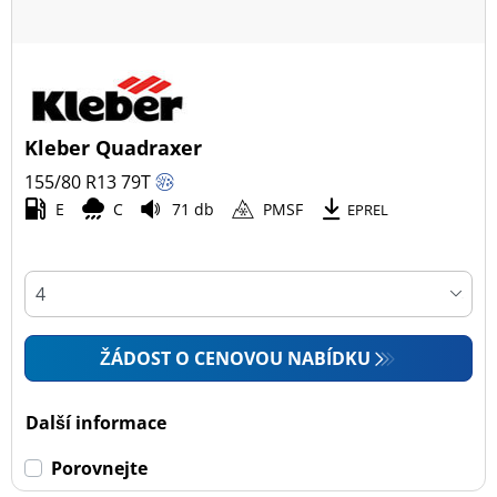
Kleber Quadraxer
155/80 R13
79
T
E
C
71 db
PMSF
EPREL
ŽÁDOST O CENOVOU NABÍDKU
Další informace
Porovnejte