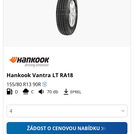
Hankook Vantra LT RA18
155/80 R13
90
R
D
C
70 db
EPREL
ŽÁDOST O CENOVOU NABÍDKU