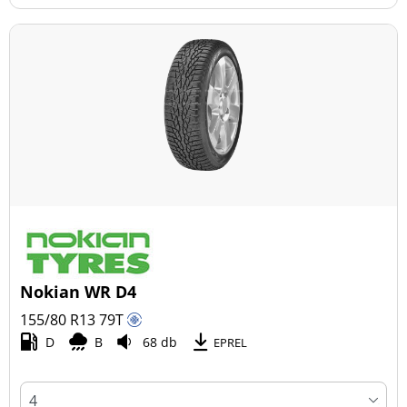
Nokian WR D4
155/80 R13
79
T
D
B
68 db
EPREL