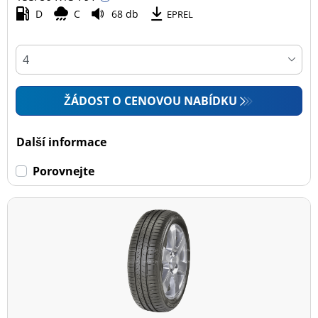
D
C
68 db
EPREL
ŽÁDOST O CENOVOU NABÍDKU
Další informace
Porovnejte