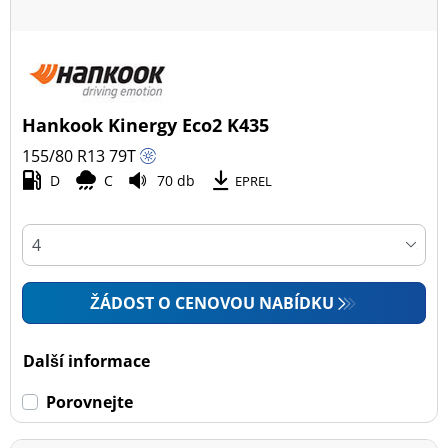
Hankook Kinergy Eco2 K435
155/80 R13
79
T
D
C
70 db
EPREL
ŽÁDOST O CENOVOU NABÍDKU
Další informace
Porovnejte