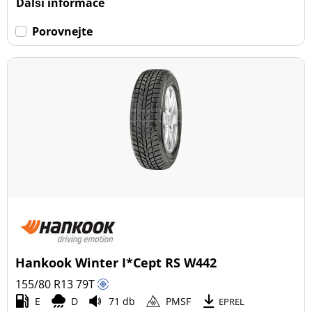
Další informace
Porovnejte
Hankook Winter I*Cept RS W442
155/80 R13
79
T
E
D
71 db
PMSF
EPREL