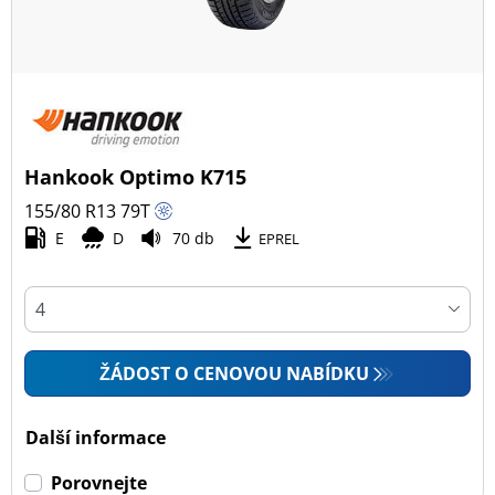
Hankook Optimo K715
155/80 R13
79
T
E
D
70 db
EPREL
ŽÁDOST O CENOVOU NABÍDKU
Další informace
Porovnejte