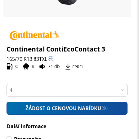
Continental ContiEcoContact 3
165/70 R13
83
T
XL
C
B
71 db
EPREL
ŽÁDOST O CENOVOU NABÍDKU
Další informace
Porovnejte