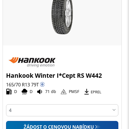
Hankook Winter I*Cept RS W442
165/70 R13
79
T
D
D
71 db
PMSF
EPREL
ŽÁDOST O CENOVOU NABÍDKU