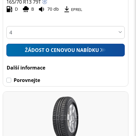
165/70 R13
79
T
D
B
70 db
EPREL
ŽÁDOST O CENOVOU NABÍDKU
Další informace
Porovnejte