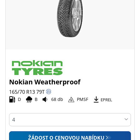
Nokian Weatherproof
165/70 R13
79
T
D
B
68 db
PMSF
EPREL
ŽÁDOST O CENOVOU NABÍDKU