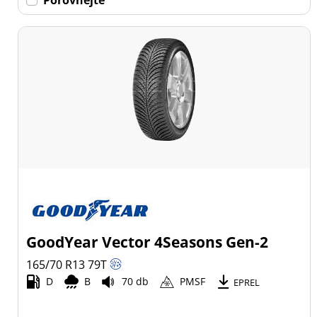
GoodYear Vector 4Seasons Gen-2
165/70 R13
79
T
D
B
70 db
PMSF
EPREL