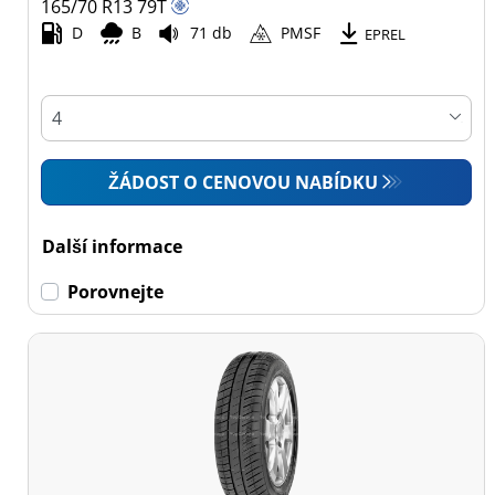
165/70 R13
79
T
D
B
71 db
PMSF
Všechny typy (23)
EPREL
Osobní vůz (21)
4x4 (0)
Dodávka (2)
ŽÁDOST O CENOVOU NABÍDKU
Campingový vůz (0)
Zemědělská technika
Další informace
(0)
Porovnejte
Dojezdové
Dojezdové (0)
Ne dojezdové (23)
Další
možnosti