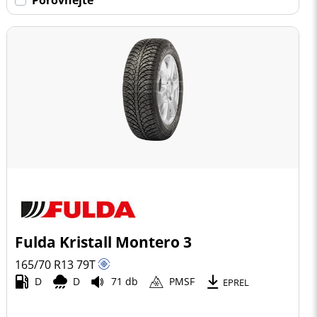
Fulda Kristall Montero 3
165/70 R13
79
T
D
D
71 db
PMSF
EPREL