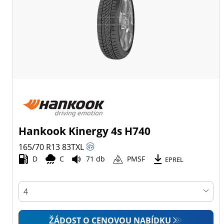
Hankook Kinergy 4s H740
165/70 R13
83
T
XL
D
C
71 db
PMSF
EPREL
ŽÁDOST O CENOVOU NABÍDKU