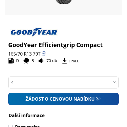
GoodYear Efficientgrip Compact
165/70 R13
79
T
D
B
70 db
EPREL
ŽÁDOST O CENOVOU NABÍDKU
Další informace
Porovnejte