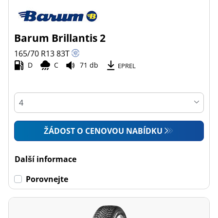
Barum Brillantis 2
165/70 R13
83
T
D
C
71 db
EPREL
ŽÁDOST O CENOVOU NABÍDKU
Další informace
Porovnejte