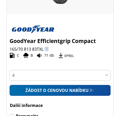
GoodYear Efficientgrip Compact
165/70 R13
83
T
XL
C
B
71 db
EPREL
ŽÁDOST O CENOVOU NABÍDKU
Další informace
Porovnejte