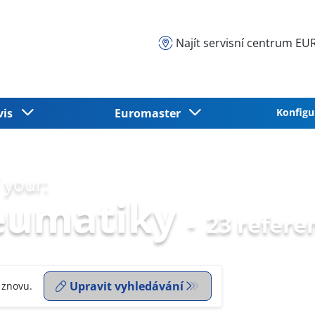
Najít servisní centrum 
vis
Euromaster
Konfigu
 your:
eumatiky
-
23 refere
Upravit vyhledávání
 znovu.