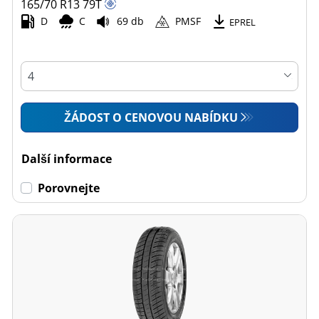
165/70 R13
79
T
D
C
69 db
PMSF
EPREL
ŽÁDOST O CENOVOU NABÍDKU
Další informace
Porovnejte