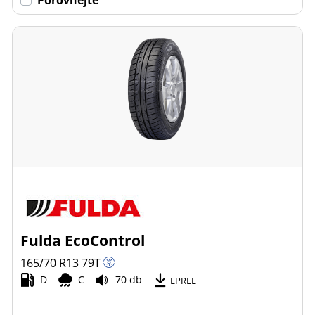
Fulda EcoControl
165/70 R13
79
T
D
C
70 db
EPREL