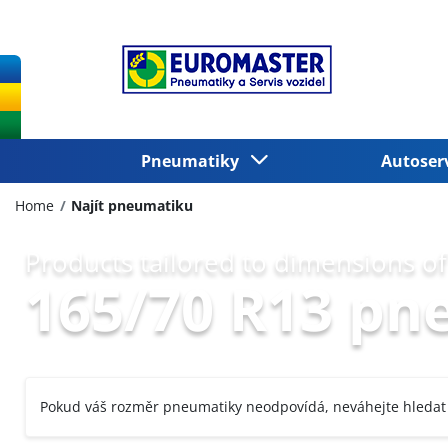
Pneumatiky
Autoser
Home
Najít pneumatiku
Products tailored to dimensions of
165/70 R13 pn
Pokud váš rozměr pneumatiky neodpovídá, neváhejte hledat