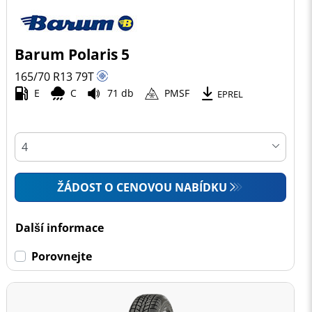
Barum Polaris 5
165/70 R13
79
T
E
C
71 db
PMSF
EPREL
ŽÁDOST O CENOVOU NABÍDKU
Další informace
Porovnejte