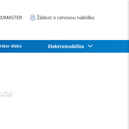
EUROMASTER
Žádost o cenovou nabídku
rátor disků
Elektromobilita
nce