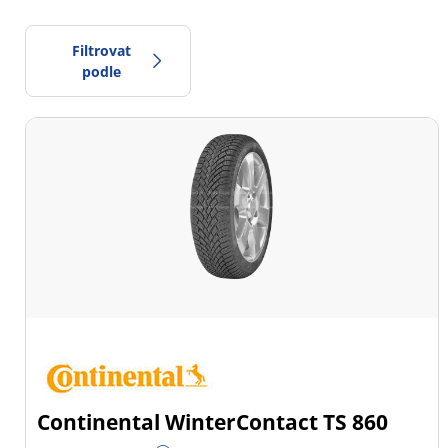
Filtrovat
podle
0
Cena
2
Typ pneumatiky
Všechny typy (23)
Zimní (7)
Letní (12)
Celoroční (4)
Continental WinterContact TS 860
Typ vozidla