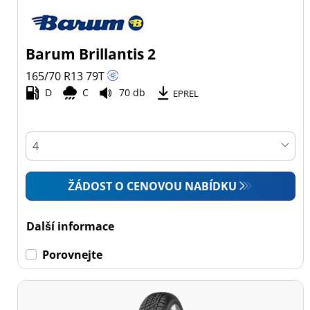
Barum Brillantis 2
165/70 R13
79
T
D
C
70 db
EPREL
ŽÁDOST O CENOVOU NABÍDKU
Další informace
Porovnejte