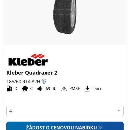
Kleber Quadraxer 2
185/60 R14
82
H
D
C
69 db
PMSF
EPREL
ŽÁDOST O CENOVOU NABÍDKU