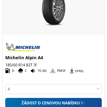
Všechny typy (44)
Zimní (11)
Letní (23)
Celoroční (11)
Typ vozidla
Michelin Alpin A4
Všechny typy (44)
185/60 R14
82
T
Osobní vůz (44)
D
C
70 db
PMSF
EPREL
4x4 (0)
Dodávka (0)
Campingový vůz (0)
Zemědělská technika (0)
ŽÁDOST O CENOVOU NABÍDKU