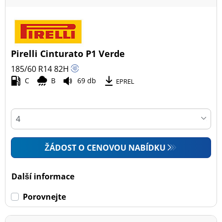
Pirelli Cinturato P1 Verde
185/60 R14
82
H
C
B
69 db
EPREL
ŽÁDOST O CENOVOU NABÍDKU
Další informace
Porovnejte