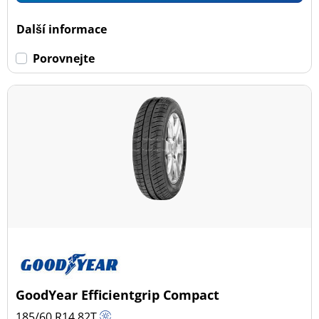
Dojezdové
Další informace
Dojezdové (0)
Porovnejte
Ne dojezdové (44)
Další možnosti
GoodYear Efficientgrip Compact
185/60 R14
82
T