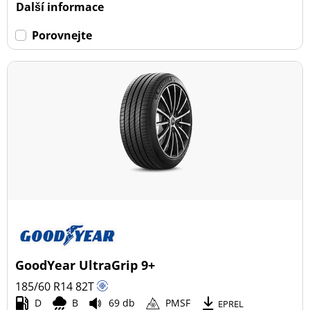
Další informace
Porovnejte
GoodYear UltraGrip 9+
185/60 R14
82
T
D
B
69 db
PMSF
EPREL