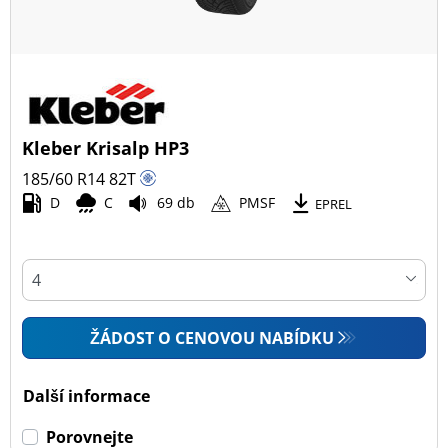
Kleber Krisalp HP3
185/60 R14
82
T
D
C
69 db
PMSF
EPREL
ŽÁDOST O CENOVOU NABÍDKU
Další informace
Porovnejte