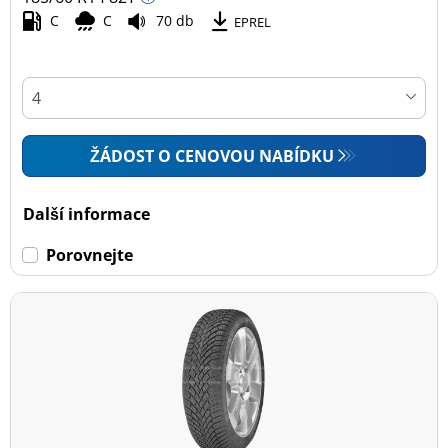
C
C
70 db
EPREL
ŽÁDOST O CENOVOU NABÍDKU
Další informace
Porovnejte