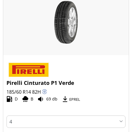
Pirelli Cinturato P1 Verde
185/60 R14
82
H
D
B
69 db
EPREL