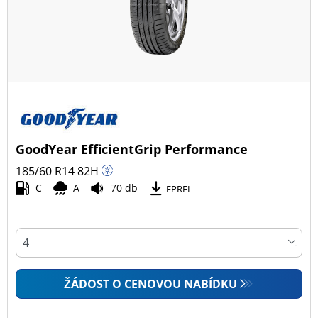
GoodYear EfficientGrip Performance
185/60 R14
82
H
C
A
70 db
EPREL
ŽÁDOST O CENOVOU NABÍDKU