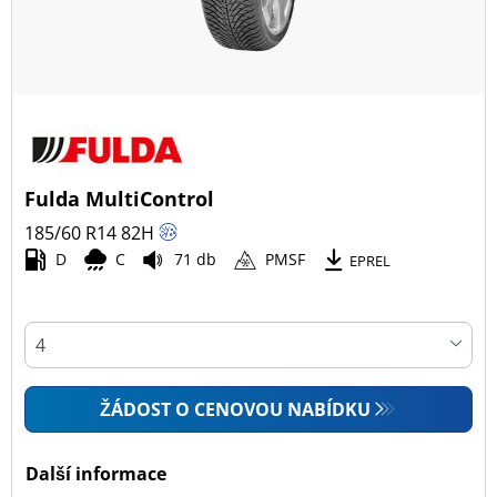
Fulda MultiControl
185/60 R14
82
H
D
C
71 db
PMSF
EPREL
ŽÁDOST O CENOVOU NABÍDKU
Další informace