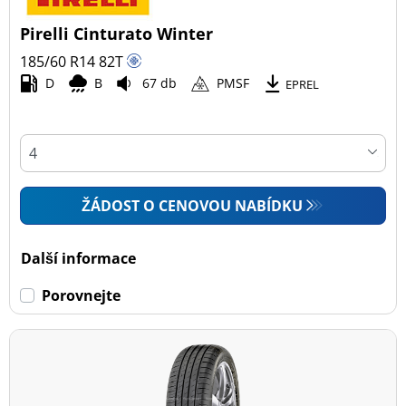
Pirelli Cinturato Winter
185/60 R14
82
T
D
B
67 db
PMSF
EPREL
ŽÁDOST O CENOVOU NABÍDKU
Další informace
Porovnejte