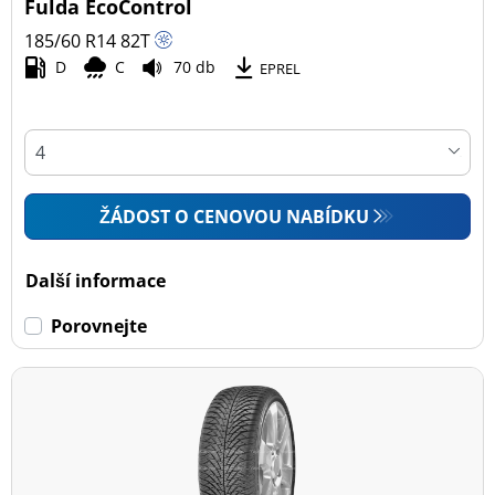
Fulda EcoControl
185/60 R14
82
T
D
C
70 db
EPREL
ŽÁDOST O CENOVOU NABÍDKU
Další informace
Porovnejte