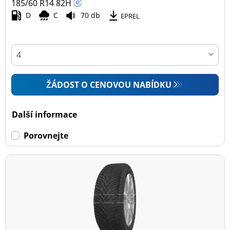
185/60 R14
82
H
D
C
70 db
EPREL
ŽÁDOST O CENOVOU NABÍDKU
Další informace
Porovnejte