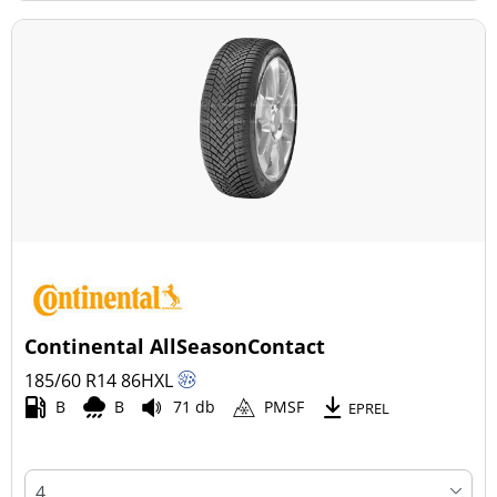
Continental AllSeasonContact
185/60 R14
86
H
XL
B
B
71 db
PMSF
EPREL