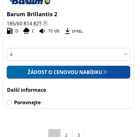
Barum Brillantis 2
185/60 R14
82
T
D
C
70 db
EPREL
ŽÁDOST O CENOVOU NABÍDKU
Další informace
Porovnejte
1
2
3