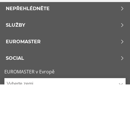
NEPŘEHLÉDNĚTE
SLUŽBY
EUROMASTER
SOCIAL
EUROMASTER v Evropě
Vyberte zemi
Zásady používání souborů Cookie
x
1/6
Podmínky použití
Sitemap
Nejžádanější rozměry
Kontaktujte nás