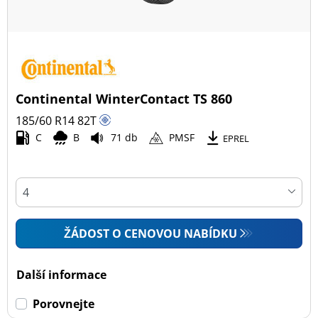
Continental WinterContact TS 860
185/60 R14
82
T
C
B
71 db
PMSF
EPREL
ŽÁDOST O CENOVOU NABÍDKU
Další informace
Porovnejte