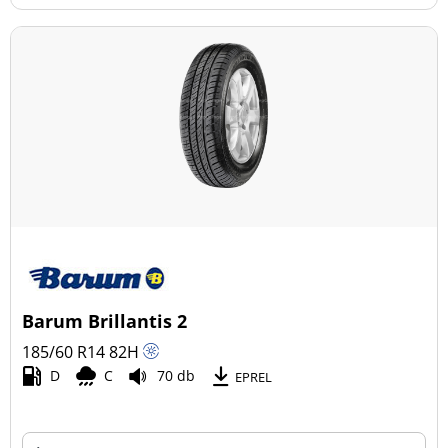
Barum Brillantis 2
185/60 R14
82
H
D
C
70 db
EPREL