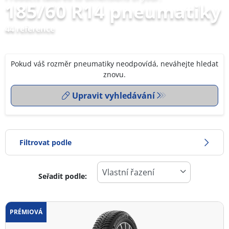
185/60 R14 pneumatiky
44 reference
Pokud váš rozměr pneumatiky neodpovídá, neváhejte hledat
znovu.
Upravit vyhledávání
Filtrovat podle
Seřadit podle:
0
Cena
2
PRÉMIOVÁ
Typ pneumatiky