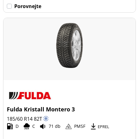
Porovnejte
Fulda Kristall Montero 3
185/60 R14
82
T
D
C
71 db
PMSF
EPREL