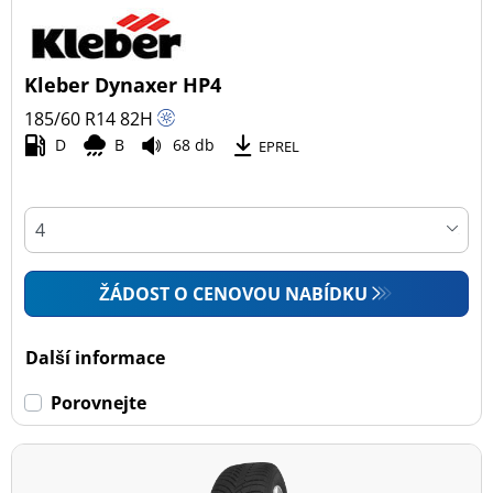
Kleber Dynaxer HP4
185/60 R14
82
H
D
B
68 db
EPREL
ŽÁDOST O CENOVOU NABÍDKU
Další informace
Porovnejte