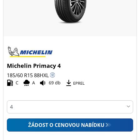
Michelin Primacy 4
185/60 R15
88
H
XL
C
A
69 db
EPREL
ŽÁDOST O CENOVOU NABÍDKU