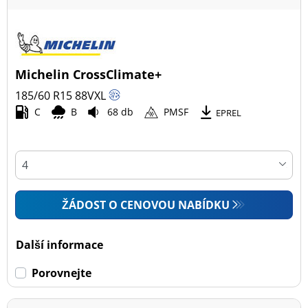
Michelin CrossClimate+
185/60 R15
88
V
XL
C
B
68 db
PMSF
EPREL
ŽÁDOST O CENOVOU NABÍDKU
Další informace
Porovnejte