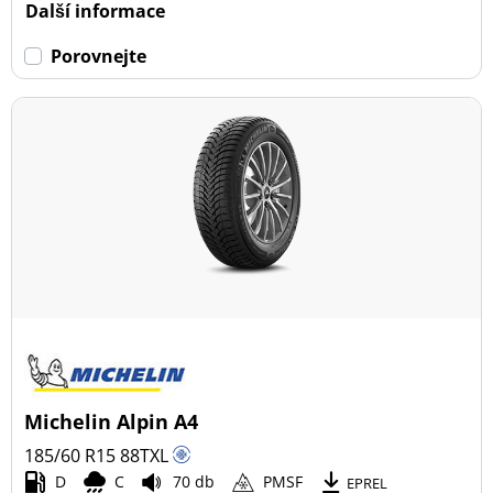
Další informace
Porovnejte
Michelin Alpin A4
185/60 R15
88
T
XL
D
C
70 db
PMSF
EPREL