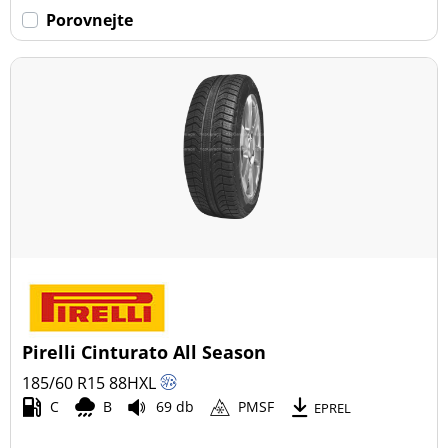
Porovnejte
Pirelli Cinturato All Season
185/60 R15
88
H
XL
C
B
69 db
PMSF
EPREL