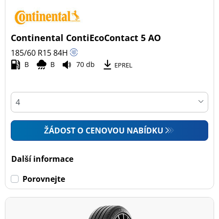
Continental ContiEcoContact 5 AO
185/60 R15
84
H
B
B
70 db
EPREL
ŽÁDOST O CENOVOU NABÍDKU
Další informace
Porovnejte