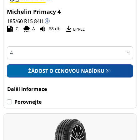
Michelin Primacy 4
185/60 R15
84
H
C
A
68 db
EPREL
ŽÁDOST O CENOVOU NABÍDKU
Další informace
Porovnejte