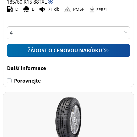
185/60 R15
88
T
XL
D
B
71 db
PMSF
EPREL
ŽÁDOST O CENOVOU NABÍDKU
Další informace
Porovnejte