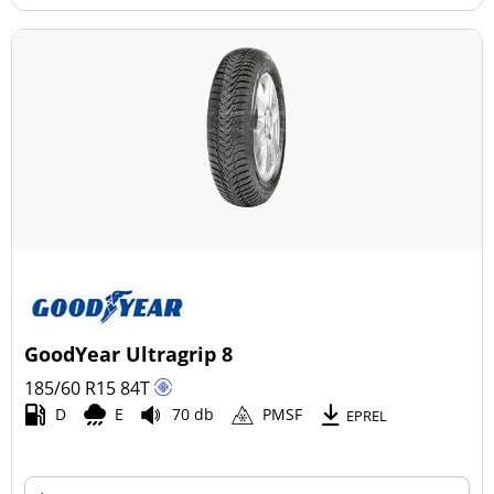
GoodYear Ultragrip 8
185/60 R15
84
T
D
E
70 db
PMSF
EPREL