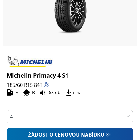
Všechny typy (108)
Zimní (33)
Letní (51)
Celoroční (27)
Typ vozidla
Michelin Primacy 4 S1
Všechny typy (108)
185/60 R15
84
T
Osobní vůz (107)
A
B
68 db
EPREL
4x4 (0)
Dodávka (1)
Campingový vůz (0)
Zemědělská technika (0)
ŽÁDOST O CENOVOU NABÍDKU