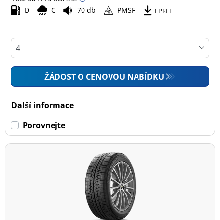
D
C
70 db
PMSF
EPREL
ŽÁDOST O CENOVOU NABÍDKU
Další informace
Porovnejte