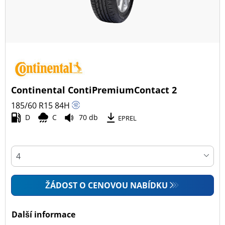
Continental ContiPremiumContact 2
185/60 R15
84
H
D
C
70 db
EPREL
ŽÁDOST O CENOVOU NABÍDKU
Další informace