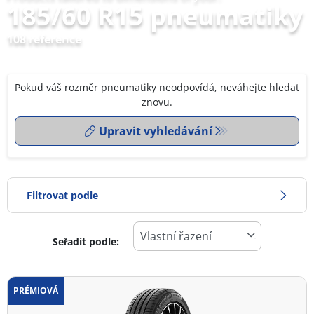
185/60 R15 pneumatiky
108 reference
Pokud váš rozměr pneumatiky neodpovídá, neváhejte hledat
znovu.
Upravit vyhledávání
Filtrovat podle
Seřadit podle:
0
Cena
2
PRÉMIOVÁ
Typ pneumatiky