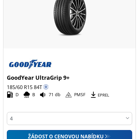
GoodYear UltraGrip 9+
185/60 R15
84
T
D
B
71 db
PMSF
EPREL
ŽÁDOST O CENOVOU NABÍDKU