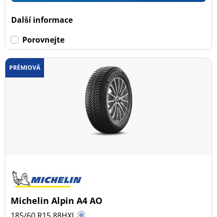
Dojezdové
Další informace
Dojezdové (0)
Porovnejte
Ne dojezdové (108)
PRÉMIOVÁ
Další možnosti
Michelin Alpin A4 AO
185/60 R15
88
H
XL