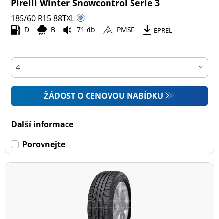
Pirelli Winter Snowcontrol Serie 3
185/60 R15
88
T
XL
D
B
71 db
PMSF
EPREL
ŽÁDOST O CENOVOU NABÍDKU
Další informace
Porovnejte