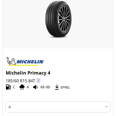
Michelin Primacy 4
185/60 R15
84
T
C
A
68 db
EPREL