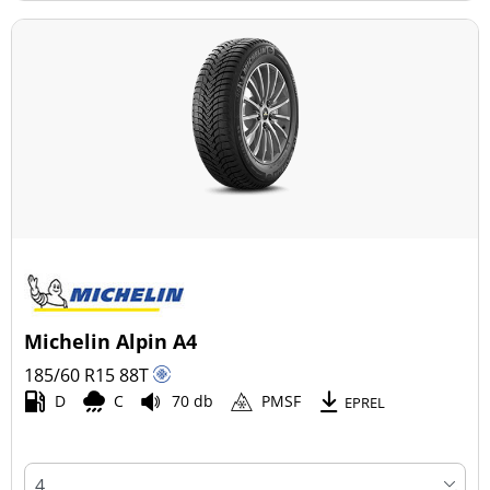
Michelin Alpin A4
185/60 R15
88
T
D
C
70 db
PMSF
EPREL