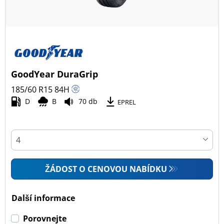
GoodYear DuraGrip
185/60 R15
84
H
D
B
70 db
EPREL
ŽÁDOST O CENOVOU NABÍDKU
Další informace
Porovnejte