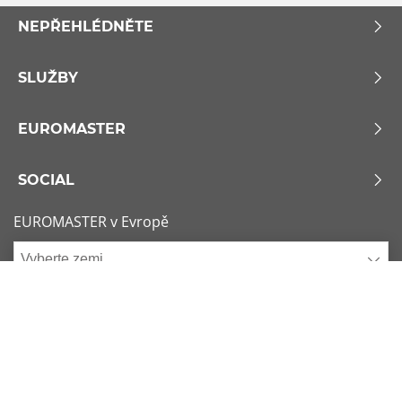
NEPŘEHLÉDNĚTE
SLUŽBY
EUROMASTER
SOCIAL
EUROMASTER v Evropě
Vyberte zemi
Zásady používání souborů Cookie
x
1/6
Podmínky použití
Sitemap
Nejžádanější rozměry
Kontaktujte nás