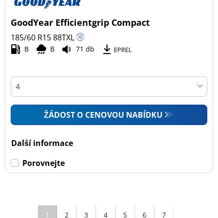
GoodYear Efficientgrip Compact
185/60 R15
88
T
XL
B
B
71 db
EPREL
ŽÁDOST O CENOVOU NABÍDKU
Další informace
Porovnejte
1
2
3
4
5
6
7