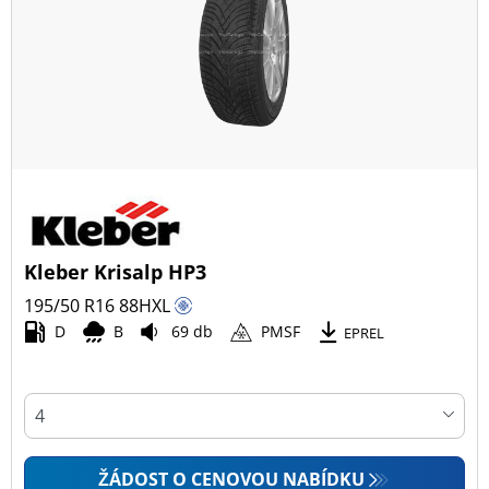
Kleber Krisalp HP3
195/50 R16
88
H
XL
D
B
69 db
PMSF
EPREL
ŽÁDOST O CENOVOU NABÍDKU