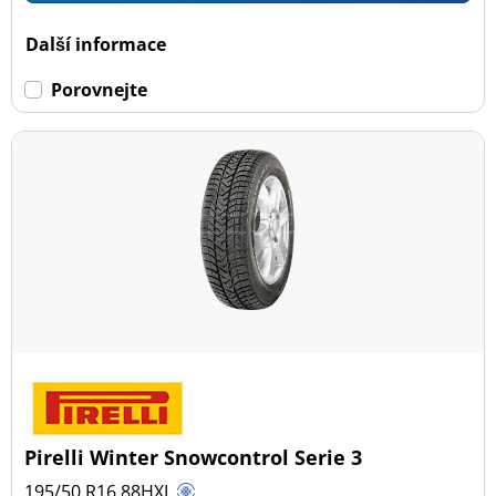
Dojezdové
Další informace
Dojezdové (0)
Porovnejte
Ne dojezdové (36)
Další možnosti
Pirelli Winter Snowcontrol Serie 3
195/50 R16
88
H
XL