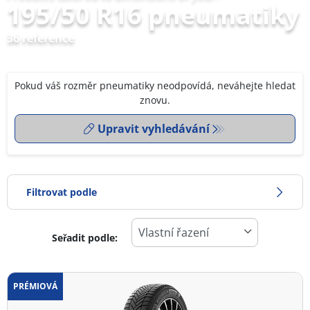
195/50 R16 pneumatiky
36 reference
Pokud váš rozměr pneumatiky neodpovídá, neváhejte hledat
znovu.
Upravit vyhledávání
Filtrovat podle
Seřadit podle:
0
Cena
2
PRÉMIOVÁ
Typ pneumatiky