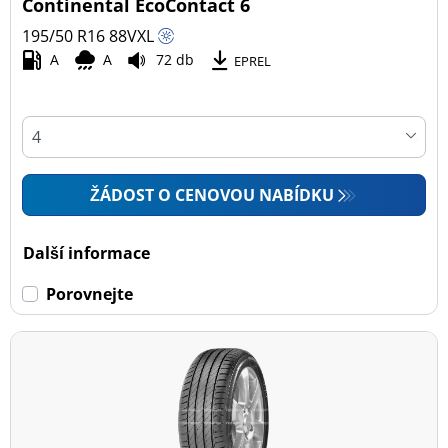
Continental EcoContact 6
195/50 R16
88
V
XL
A
A
72 db
EPREL
ŽÁDOST O CENOVOU NABÍDKU
Další informace
Porovnejte