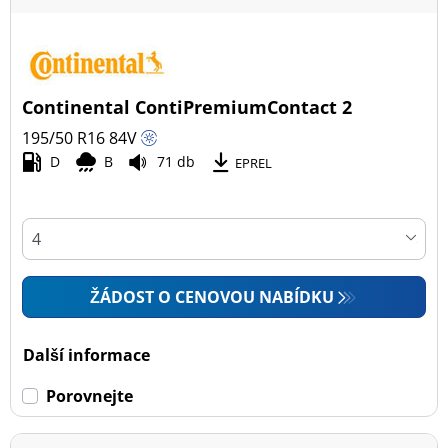
Continental ContiPremiumContact 2
195/50 R16
84
V
D
B
71 db
EPREL
ŽÁDOST O CENOVOU NABÍDKU
Další informace
Porovnejte