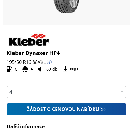
Kleber Dynaxer HP4
195/50 R16
88
V
XL
C
A
69 db
EPREL
ŽÁDOST O CENOVOU NABÍDKU
Další informace