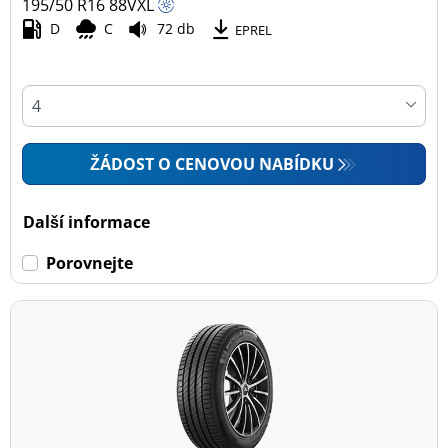
195/50 R16
88
V
XL
D
C
72 db
EPREL
ŽÁDOST O CENOVOU NABÍDKU
Další informace
Porovnejte