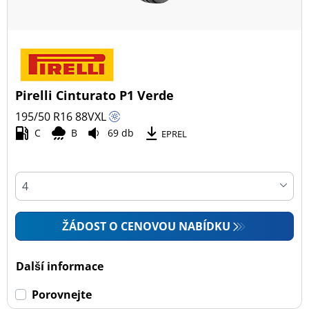
Pirelli Cinturato P1 Verde
195/50 R16
88
V
XL
C
B
69 db
EPREL
ŽÁDOST O CENOVOU NABÍDKU
Další informace
Porovnejte