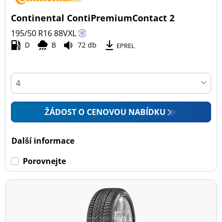
Continental ContiPremiumContact 2
195/50 R16
88
V
XL
D
B
72 db
EPREL
ŽÁDOST O CENOVOU NABÍDKU
Další informace
Porovnejte