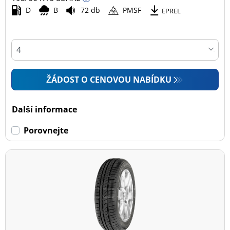
D
B
72 db
PMSF
EPREL
ŽÁDOST O CENOVOU NABÍDKU
Další informace
Porovnejte