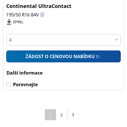
Continental UltraContact
195/50 R16
84
V
EPREL
ŽÁDOST O CENOVOU NABÍDKU
Další informace
Porovnejte
1
2
3