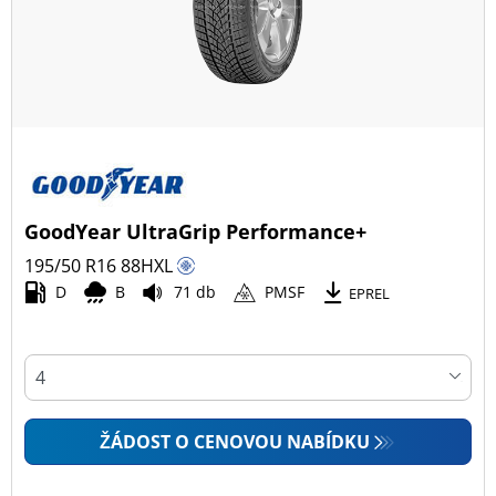
GoodYear UltraGrip Performance+
195/50 R16
88
H
XL
D
B
71 db
PMSF
EPREL
ŽÁDOST O CENOVOU NABÍDKU