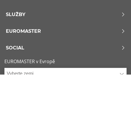
SLUŽBY
EUROMASTER
SOCIAL
EUROMASTER v Evropě
Vyberte zemi
Zásady používání souborů Cookie
x
1/6
Podmínky použití
Sitemap
Nejžádanější rozměry
Kontaktujte nás
225/45 R17 91Y
Consent choice