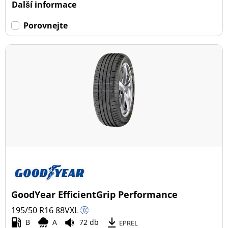
Další informace
Porovnejte
GoodYear EfficientGrip Performance
195/50 R16
88
V
XL
B
A
72 db
EPREL