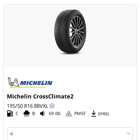
Michelin CrossClimate2
195/50 R16
88
V
XL
C
B
69 db
PMSF
EPREL