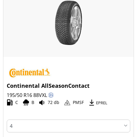
Continental AllSeasonContact
195/50 R16
88
V
XL
C
B
72 db
PMSF
EPREL