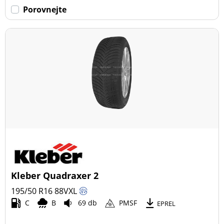
Porovnejte
Kleber Quadraxer 2
195/50 R16
88
V
XL
C
B
69 db
PMSF
EPREL