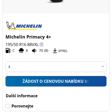
Michelin Primacy 4+
195/50 R16
88
V
XL
C
A
70 db
EPREL
ŽÁDOST O CENOVOU NABÍDKU
Další informace
Porovnejte