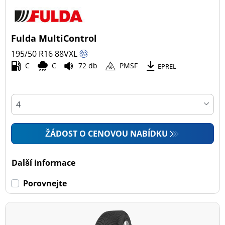
Fulda MultiControl
195/50 R16
88
V
XL
C
C
72 db
PMSF
EPREL
ŽÁDOST O CENOVOU NABÍDKU
Další informace
Porovnejte