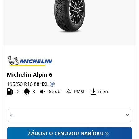
Všechny typy (36)
Zimní (11)
Letní (20)
Celoroční (6)
Typ vozidla
Michelin Alpin 6
Všechny typy (36)
195/50 R16
88
H
XL
Osobní vůz (35)
D
B
69 db
PMSF
EPREL
4x4 (1)
Dodávka (0)
Campingový vůz (0)
Zemědělská technika (0)
ŽÁDOST O CENOVOU NABÍDKU