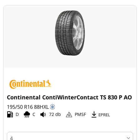
Continental ContiWinterContact TS 830 P AO
195/50 R16
88
H
XL
D
C
72 db
PMSF
EPREL