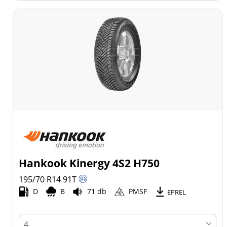
Hankook Kinergy 4S2 H750
195/70 R14
91
T
D
B
71 db
PMSF
EPREL