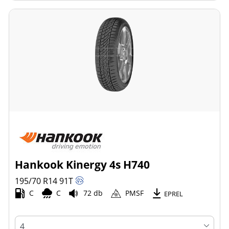
Hankook Kinergy 4s H740
195/70 R14
91
T
C
C
72 db
PMSF
EPREL