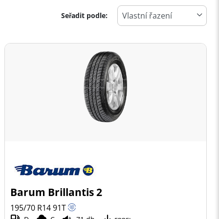
Seřadit podle:
Barum Brillantis 2
195/70 R14
91
T