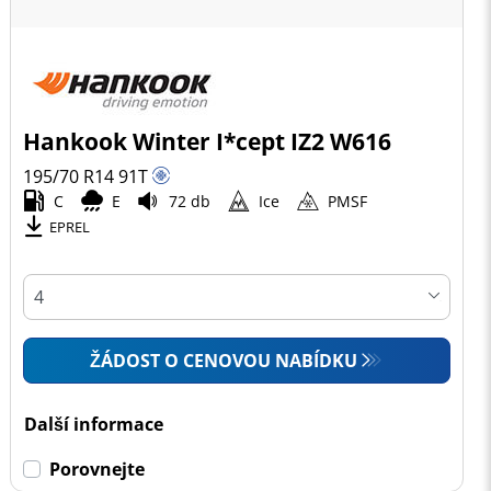
Hankook Winter I*cept IZ2 W616
195/70 R14
91
T
C
E
72 db
Ice
PMSF
EPREL
ŽÁDOST O CENOVOU NABÍDKU
Další informace
Porovnejte