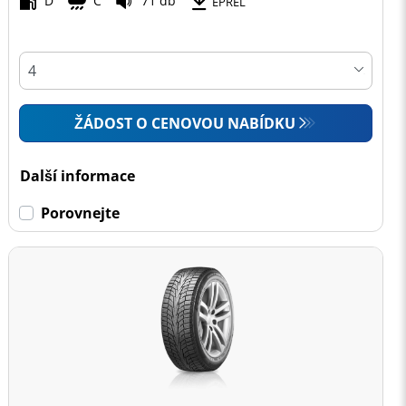
D
C
71 db
EPREL
ŽÁDOST O CENOVOU NABÍDKU
Další informace
Porovnejte