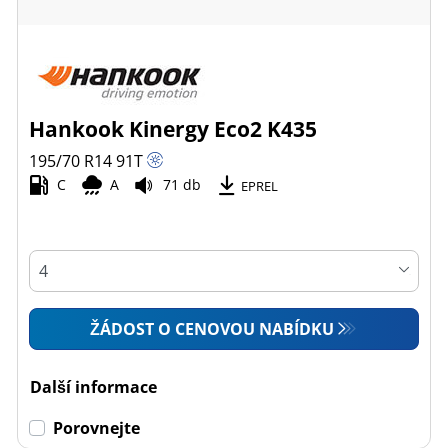
Hankook Kinergy Eco2 K435
195/70 R14
91
T
C
A
71 db
EPREL
ŽÁDOST O CENOVOU NABÍDKU
Další informace
Porovnejte