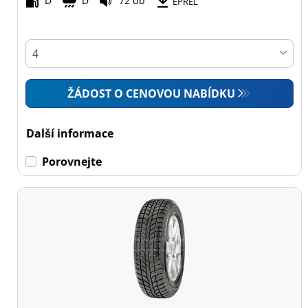
D
D
72 db
Všechny typy (9)
EPREL
Osobní vůz (8)
4x4 (0)
Dodávka (1)
ŽÁDOST O CENOVOU NABÍDKU
Campingový vůz (0)
Zemědělská technika
Další informace
(0)
Porovnejte
Dojezdové
Dojezdové (0)
Ne dojezdové (9)
Další
možnosti