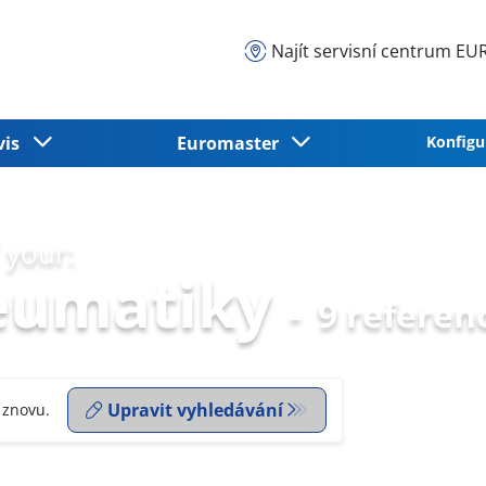
Najít servisní centrum 
vis
Euromaster
Konfigu
 your:
eumatiky
-
9 referen
Upravit vyhledávání
 znovu.