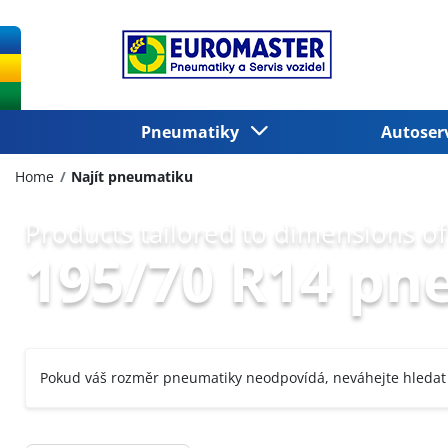
Pneumatiky
Autoser
Home
Najít pneumatiku
Products tailored to dimensions of
195/70 R14 pn
Pokud váš rozměr pneumatiky neodpovídá, neváhejte hledat