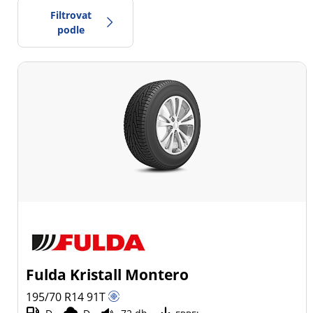
Filtrovat
podle
0
Cena
2
Typ pneumatiky
Všechny typy (9)
Zimní (3)
Letní (4)
Celoroční (2)
Fulda Kristall Montero
Typ vozidla
195/70 R14
91
T