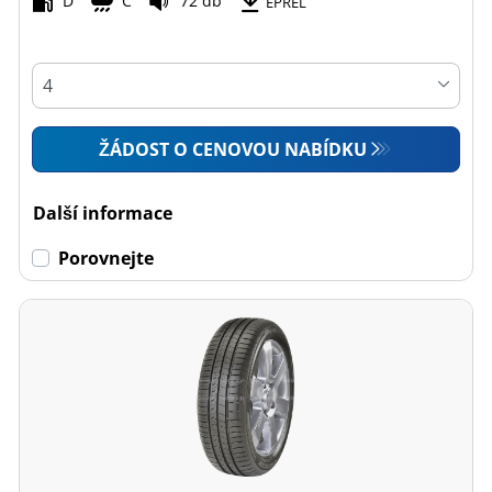
D
C
72 db
EPREL
ŽÁDOST O CENOVOU NABÍDKU
Další informace
Porovnejte