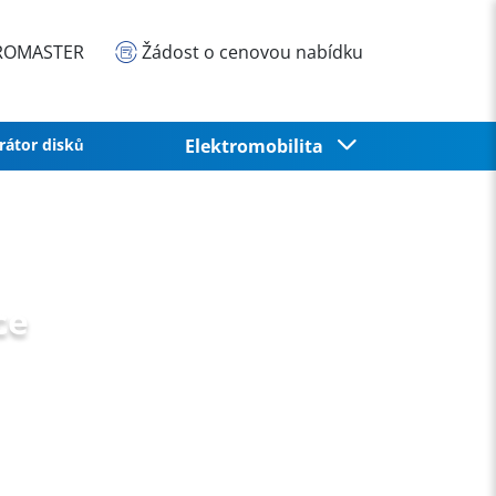
EUROMASTER
Žádost o cenovou nabídku
rátor disků
Elektromobilita
ce