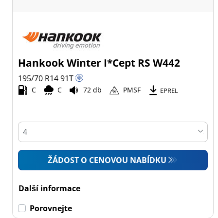
Hankook Winter I*Cept RS W442
195/70 R14
91
T
C
C
72 db
PMSF
EPREL
ŽÁDOST O CENOVOU NABÍDKU
Další informace
Porovnejte