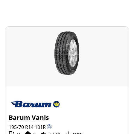
Barum Vanis
195/70 R14
101
R