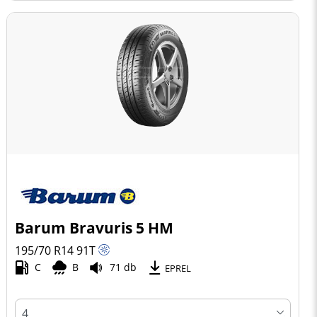
Barum Bravuris 5 HM
195/70 R14
91
T
C
B
71 db
EPREL