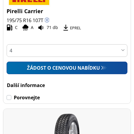
Pirelli Carrier
195/75 R16
107
T
C
A
71 db
EPREL
ŽÁDOST O CENOVOU NABÍDKU
Další informace
Porovnejte