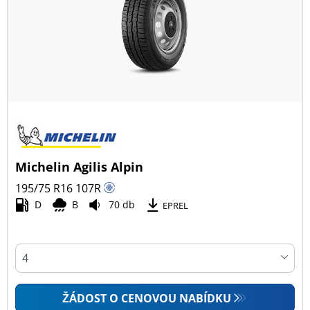
Všechny typy (74)
Zimní (25)
Letní (27)
Celoroční (22)
Typ vozidla
Michelin Agilis Alpin
Všechny typy (74)
195/75 R16
107
R
Osobní vůz (0)
D
B
70 db
EPREL
4x4 (0)
Dodávka (74)
Campingový vůz (0)
Zemědělská technika (0)
ŽÁDOST O CENOVOU NABÍDKU