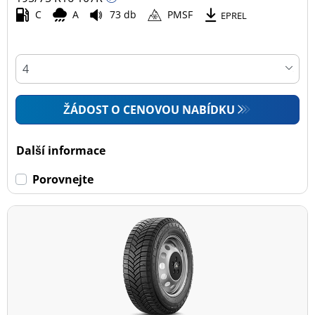
C
A
73 db
PMSF
EPREL
ŽÁDOST O CENOVOU NABÍDKU
Další informace
Porovnejte