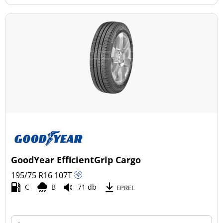
GoodYear EfficientGrip Cargo
195/75 R16
107
T
C
B
71 db
EPREL