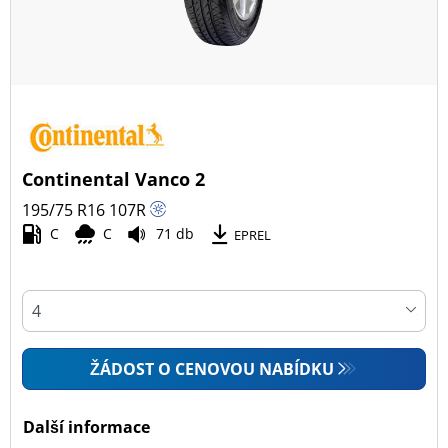
Continental Vanco 2
195/75 R16
107
R
C
C
71 db
EPREL
ŽÁDOST O CENOVOU NABÍDKU
Další informace