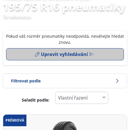
195/75 R16 pneumatiky
74 reference
Pokud váš rozměr pneumatiky neodpovídá, neváhejte hledat
znovu.
Upravit vyhledávání
Filtrovat podle
Seřadit podle:
0
Cena
2
PRÉMIOVÁ
Typ pneumatiky