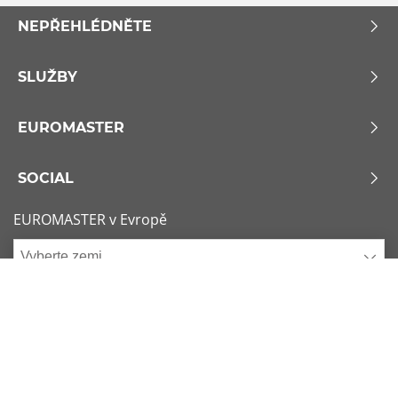
NEPŘEHLÉDNĚTE
SLUŽBY
EUROMASTER
SOCIAL
EUROMASTER v Evropě
Vyberte zemi
Zásady používání souborů Cookie
x
1/6
Podmínky použití
Sitemap
Nejžádanější rozměry
Kontaktujte nás