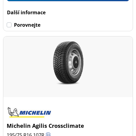
Dojezdové
Další informace
Dojezdové (0)
Porovnejte
Ne dojezdové (74)
Další možnosti
Michelin Agilis Crossclimate
195/75 R16
107
R