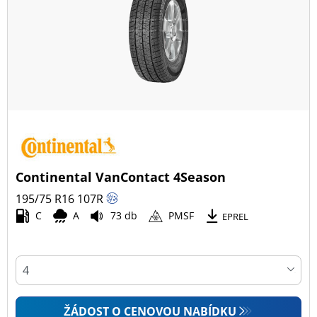
Continental VanContact 4Season
195/75 R16
107
R
C
A
73 db
PMSF
EPREL
ŽÁDOST O CENOVOU NABÍDKU