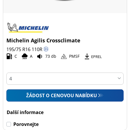
Michelin Agilis Crossclimate
195/75 R16
110
R
C
A
73 db
PMSF
EPREL
ŽÁDOST O CENOVOU NABÍDKU
Další informace
Porovnejte