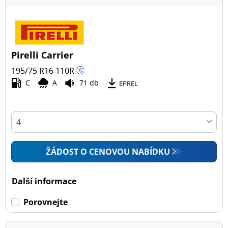
Pirelli Carrier
195/75 R16
110
R
C
A
71 db
EPREL
ŽÁDOST O CENOVOU NABÍDKU
Další informace
Porovnejte