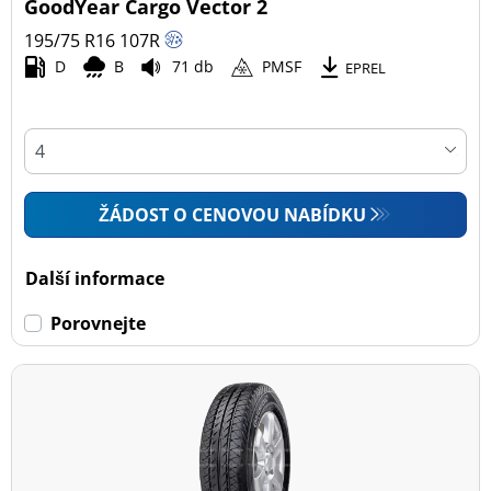
GoodYear Cargo Vector 2
195/75 R16
107
R
D
B
71 db
PMSF
EPREL
ŽÁDOST O CENOVOU NABÍDKU
Další informace
Porovnejte