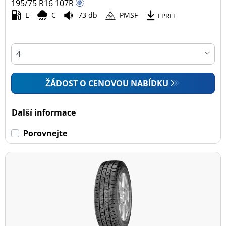
195/75 R16
107
R
E
C
73 db
PMSF
EPREL
ŽÁDOST O CENOVOU NABÍDKU
Další informace
Porovnejte