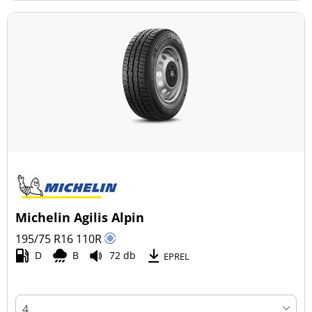
Michelin Agilis Alpin
195/75 R16
110
R
D
B
72 db
EPREL