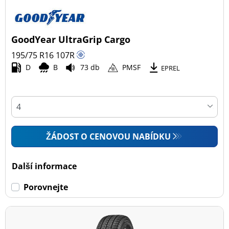
GoodYear UltraGrip Cargo
195/75 R16
107
R
D
B
73 db
PMSF
EPREL
ŽÁDOST O CENOVOU NABÍDKU
Další informace
Porovnejte