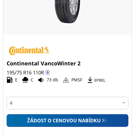
Continental VancoWinter 2
195/75 R16
110
R
E
C
73 db
PMSF
EPREL
ŽÁDOST O CENOVOU NABÍDKU