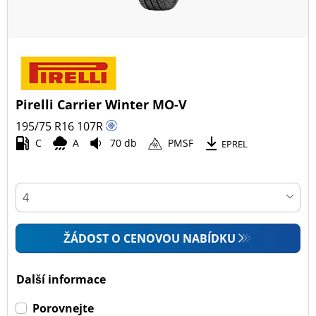
Pirelli Carrier Winter MO-V
195/75 R16
107
R
C
A
70 db
PMSF
EPREL
ŽÁDOST O CENOVOU NABÍDKU
Další informace
Porovnejte