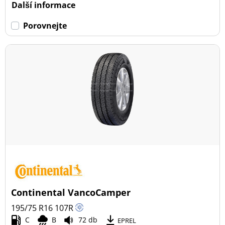
Další informace
Porovnejte
Continental VancoCamper
195/75 R16
107
R
C
B
72 db
EPREL