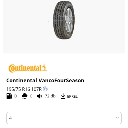
Continental VancoFourSeason
195/75 R16
107
R
D
C
72 db
EPREL