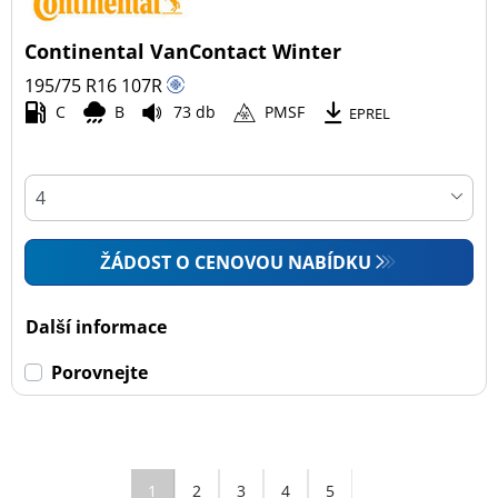
Continental VanContact Winter
195/75 R16
107
R
C
B
73 db
PMSF
EPREL
ŽÁDOST O CENOVOU NABÍDKU
Další informace
Porovnejte
1
2
3
4
5