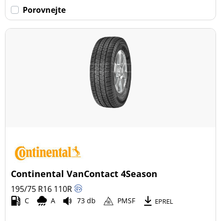
Porovnejte
Continental VanContact 4Season
195/75 R16
110
R
C
A
73 db
PMSF
EPREL