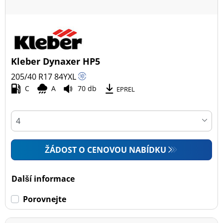
Kleber Dynaxer HP5
205/40 R17
84
Y
XL
C
A
70 db
EPREL
ŽÁDOST O CENOVOU NABÍDKU
Další informace
Porovnejte