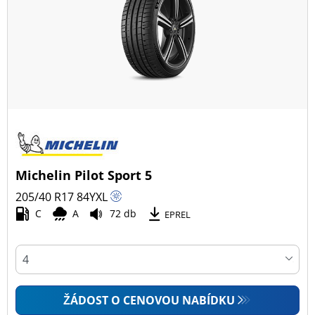
Michelin Pilot Sport 5
205/40 R17
84
Y
XL
C
A
72 db
EPREL
ŽÁDOST O CENOVOU NABÍDKU