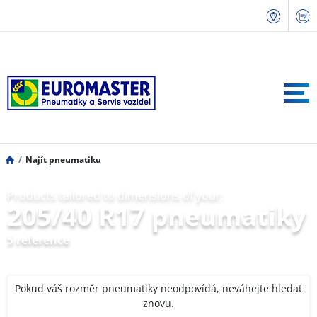
Najít pneumatiku
Products tailored to dimensions of your:
205/40 R17 pneumatiky
5 reference
Pokud váš rozměr pneumatiky neodpovídá, neváhejte hledat
znovu.