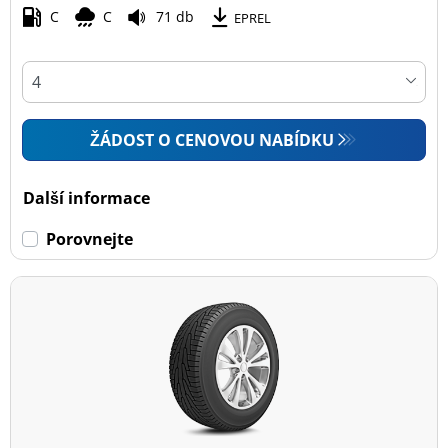
C
C
71 db
EPREL
ŽÁDOST O CENOVOU NABÍDKU
Další informace
Porovnejte