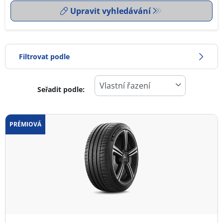
Upravit vyhledávání
Filtrovat podle
Seřadit podle:
0
Cena
2
PRÉMIOVÁ
Typ pneumatiky
Všechny typy (5)
Zimní (0)
Letní (5)
Celoroční (0)