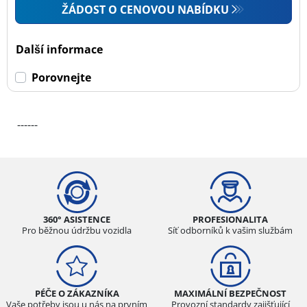
ŽÁDOST O CENOVOU NABÍDKU
Další informace
Porovnejte
------
360° ASISTENCE
PROFESIONALITA
Pro běžnou údržbu vozidla
Síť odborníků k vašim službám
PÉČE O ZÁKAZNÍKA
MAXIMÁLNÍ BEZPEČNOST
Vaše potřeby jsou u nás na prvním
Provozní standardy zajišťující