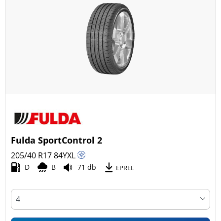
Fulda SportControl 2
205/40 R17
84
Y
XL
D
B
71 db
EPREL