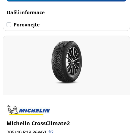
Další informace
Porovnejte
Michelin CrossClimate2
205/40 R18
86
W
XL