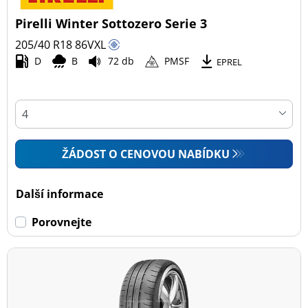
Pirelli Winter Sottozero Serie 3
205/40 R18
86
V
XL
D
B
72 db
PMSF
EPREL
ŽÁDOST O CENOVOU NABÍDKU
Další informace
Porovnejte