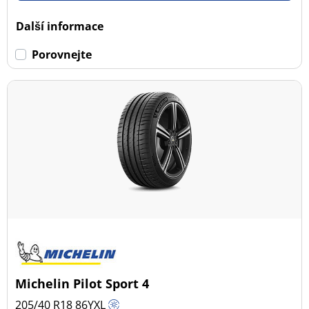
Dojezdové
Další informace
Dojezdové (8)
Porovnejte
Ne dojezdové (24)
Další možnosti
Michelin Pilot Sport 4
205/40 R18
86
Y
XL