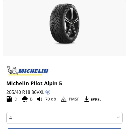
Michelin Pilot Alpin 5
205/40 R18
86
V
XL
D
B
70 db
PMSF
EPREL