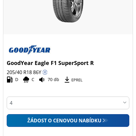
GoodYear Eagle F1 SuperSport R
205/40 R18
86
Y
D
C
70 db
EPREL
ŽÁDOST O CENOVOU NABÍDKU