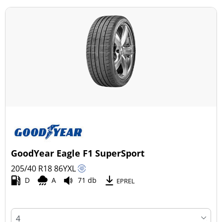
GoodYear Eagle F1 SuperSport
205/40 R18
86
Y
XL
D
A
71 db
EPREL