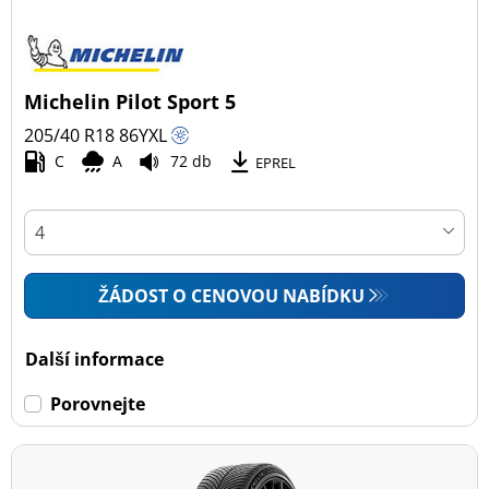
Michelin Pilot Sport 5
205/40 R18
86
Y
XL
C
A
72 db
EPREL
ŽÁDOST O CENOVOU NABÍDKU
Další informace
Porovnejte