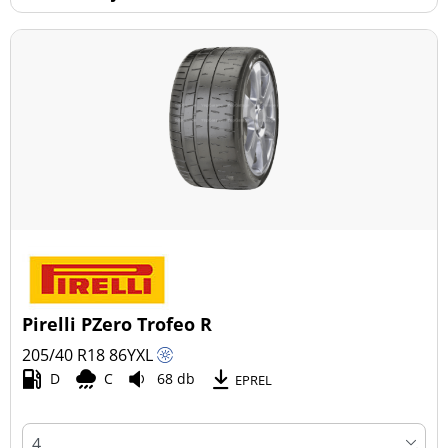
Pirelli PZero Trofeo R
205/40 R18
86
Y
XL
D
C
68 db
EPREL