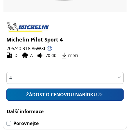
Michelin Pilot Sport 4
205/40 R18
86
W
XL
D
A
70 db
EPREL
ŽÁDOST O CENOVOU NABÍDKU
Další informace
Porovnejte