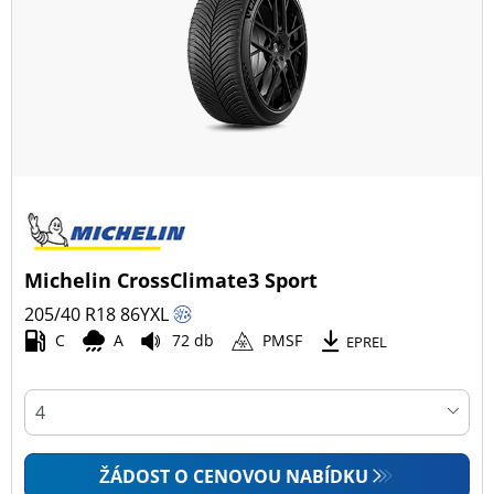
Michelin CrossClimate3 Sport
205/40 R18
86
Y
XL
C
A
72 db
PMSF
EPREL
ŽÁDOST O CENOVOU NABÍDKU