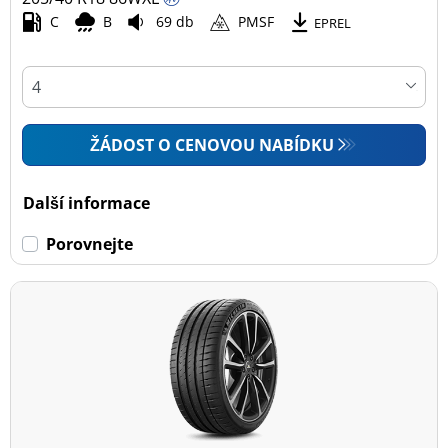
C
B
69 db
PMSF
EPREL
ŽÁDOST O CENOVOU NABÍDKU
Další informace
Porovnejte