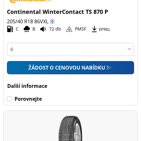
Continental WinterContact TS 870 P
205/40 R18
86
V
XL
C
B
72 db
PMSF
EPREL
ŽÁDOST O CENOVOU NABÍDKU
Další informace
Porovnejte