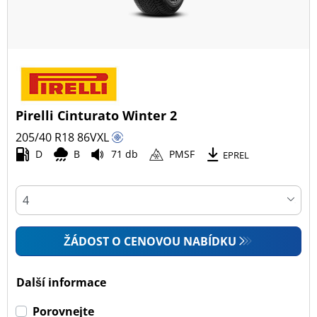
Pirelli Cinturato Winter 2
205/40 R18
86
V
XL
D
B
71 db
PMSF
EPREL
ŽÁDOST O CENOVOU NABÍDKU
Další informace
Porovnejte