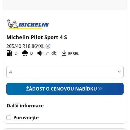
Michelin Pilot Sport 4 S
205/40 R18
86
Y
XL
D
B
71 db
EPREL
ŽÁDOST O CENOVOU NABÍDKU
Další informace
Porovnejte