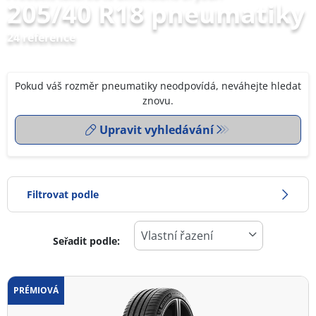
205/40 R18 pneumatiky
24 reference
Pokud váš rozměr pneumatiky neodpovídá, neváhejte hledat
znovu.
Upravit vyhledávání
Filtrovat podle
Seřadit podle:
0
Cena
2
PRÉMIOVÁ
Typ pneumatiky