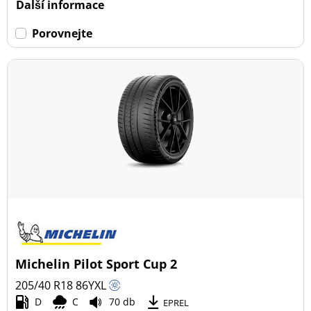
Další informace
Porovnejte
Michelin Pilot Sport Cup 2
205/40 R18
86
Y
XL
D
C
70 db
EPREL