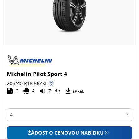
Všechny typy (24)
Zimní (7)
Letní (14)
Celoroční (4)
Typ vozidla
Michelin Pilot Sport 4
Všechny typy (24)
205/40 R18
86
Y
XL
Osobní vůz (24)
C
A
71 db
EPREL
4x4 (0)
Dodávka (0)
Campingový vůz (0)
Zemědělská technika (0)
ŽÁDOST O CENOVOU NABÍDKU