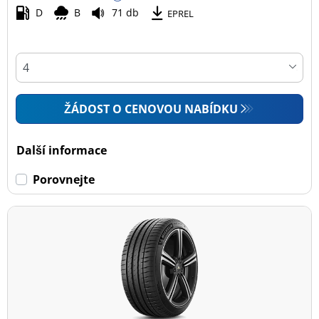
D
B
71 db
EPREL
ŽÁDOST O CENOVOU NABÍDKU
Další informace
Porovnejte