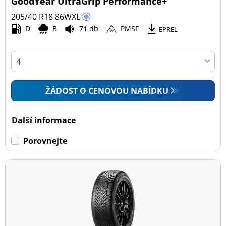
GoodYear UltraGrip Performance+
205/40 R18
86
W
XL
D
B
71 db
PMSF
EPREL
ŽÁDOST O CENOVOU NABÍDKU
Další informace
Porovnejte