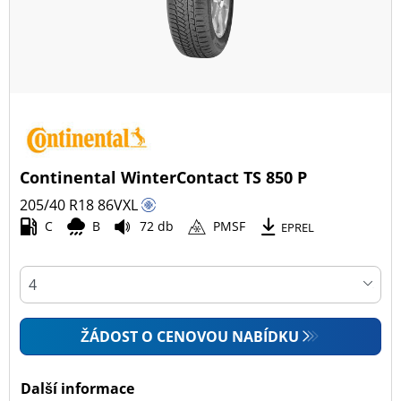
Continental WinterContact TS 850 P
205/40 R18
86
V
XL
C
B
72 db
PMSF
EPREL
ŽÁDOST O CENOVOU NABÍDKU
Další informace