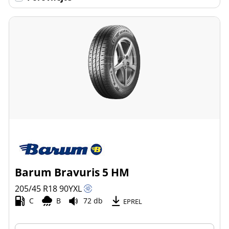
Barum Bravuris 5 HM
205/45 R18
90
Y
XL
C
B
72 db
EPREL