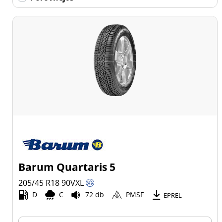
Barum Quartaris 5
205/45 R18
90
V
XL
D
C
72 db
PMSF
EPREL