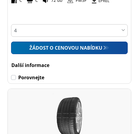
C
C
72 db
PMSF
Všechny typy (9)
EPREL
Osobní vůz (9)
4x4 (0)
Dodávka (0)
Campingový vůz (0)
ŽÁDOST O CENOVOU NABÍDKU
Zemědělská technika
(0)
Další informace
Porovnejte
Dojezdové
Dojezdové (0)
Ne dojezdové (9)
Další
možnosti