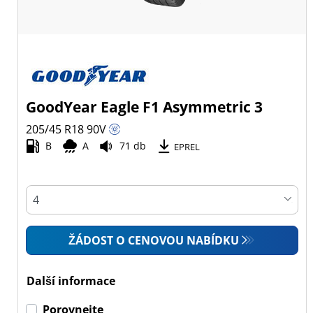
GoodYear Eagle F1 Asymmetric 3
205/45 R18
90
V
B
A
71 db
EPREL
ŽÁDOST O CENOVOU NABÍDKU
Další informace
Porovnejte