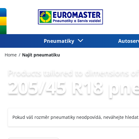
Pneumatiky
Autoser
Home
Najít pneumatiku
Products tailored to dimensions of
205/45 R18 pn
Pokud váš rozměr pneumatiky neodpovídá, neváhejte hledat