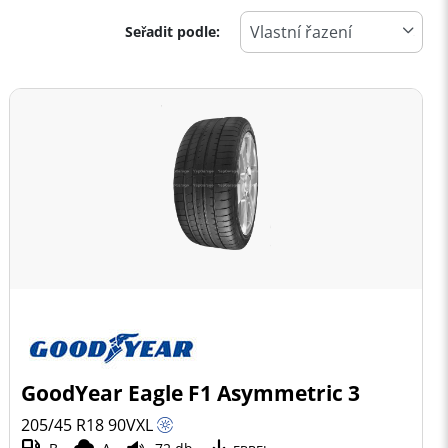
Seřadit podle:
GoodYear Eagle F1 Asymmetric 3
205/45 R18
90
V
XL