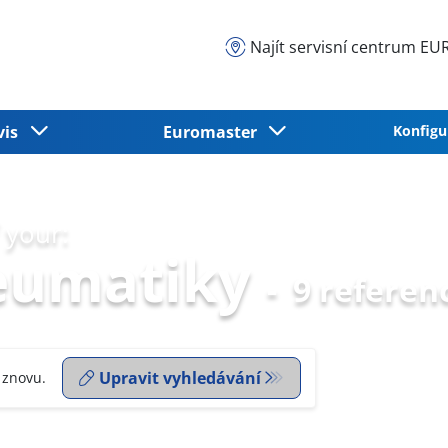
Najít servisní centrum 
vis
Euromaster
Konfigu
 your:
eumatiky
-
9 referen
Upravit vyhledávání
 znovu.