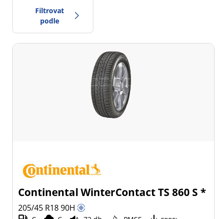
Filtrovat
podle
0
Cena
2
Typ pneumatiky
Všechny typy (9)
Zimní (3)
Letní (4)
Celoroční (2)
Continental WinterContact TS 860 S *
Typ vozidla
205/45 R18
90
H