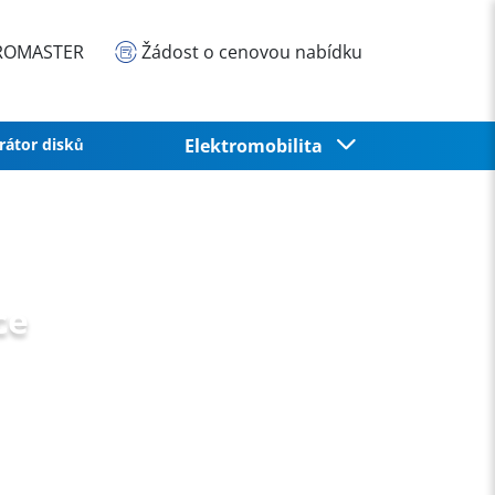
EUROMASTER
Žádost o cenovou nabídku
rátor disků
Elektromobilita
ce