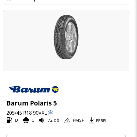
Barum Polaris 5
205/45 R18
90
V
XL
D
C
72 db
PMSF
EPREL