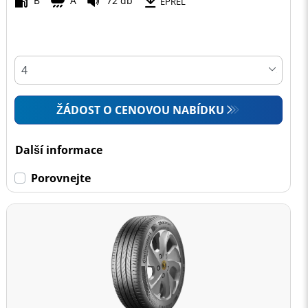
B
A
72 db
EPREL
ŽÁDOST O CENOVOU NABÍDKU
Další informace
Porovnejte