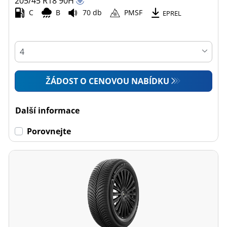
205/45 R18
90
H
C
B
70 db
PMSF
EPREL
ŽÁDOST O CENOVOU NABÍDKU
Další informace
Porovnejte