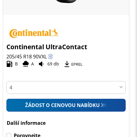
Continental UltraContact
205/45 R18
90
V
XL
B
A
69 db
EPREL
ŽÁDOST O CENOVOU NABÍDKU
Další informace
Porovnejte