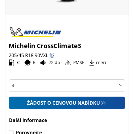
Michelin CrossClimate3
205/45 R18
90
V
XL
C
B
72 db
PMSF
EPREL
ŽÁDOST O CENOVOU NABÍDKU
Další informace
Porovnejte