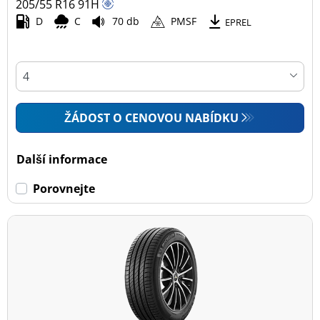
205/55 R16
91
H
D
C
70 db
PMSF
EPREL
ŽÁDOST O CENOVOU NABÍDKU
Další informace
Porovnejte