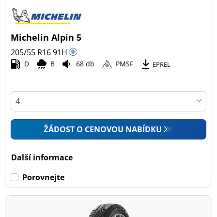
Michelin Alpin 5
205/55 R16
91
H
D
B
68 db
PMSF
EPREL
ŽÁDOST O CENOVOU NABÍDKU
Další informace
Porovnejte