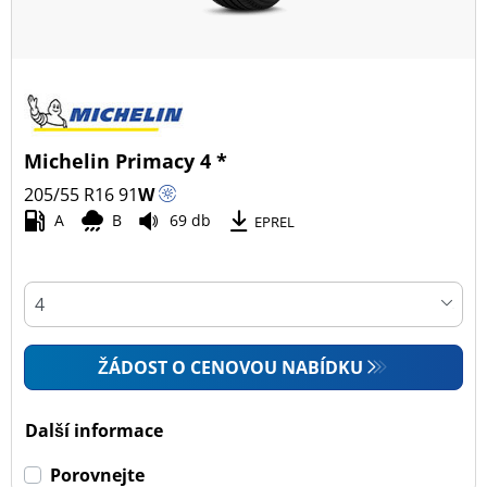
Michelin Primacy 4 *
205/55 R16
91
W
A
B
69 db
EPREL
ŽÁDOST O CENOVOU NABÍDKU
Další informace
Porovnejte