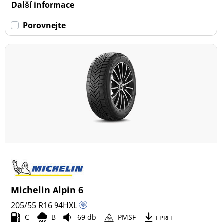
Další informace
Porovnejte
Michelin Alpin 6
205/55 R16
94
H
XL
C
B
69 db
PMSF
EPREL