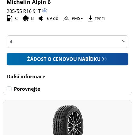
Michelin Alpin 6
205/55 R16
91
T
C
B
69 db
PMSF
EPREL
ŽÁDOST O CENOVOU NABÍDKU
Další informace
Porovnejte