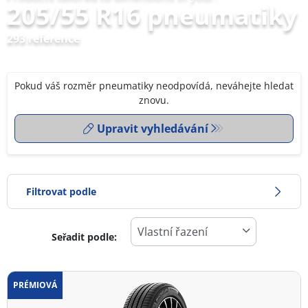
205/55 R16 pneumatiky
293 reference
Pokud váš rozměr pneumatiky neodpovídá, neváhejte hledat
znovu.
Upravit vyhledávání
Filtrovat podle
Seřadit podle:
0
Cena
2
PRÉMIOVÁ
Typ pneumatiky