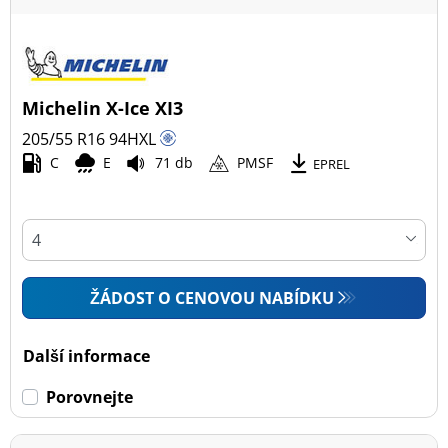
Michelin X-Ice XI3
205/55 R16
94
H
XL
C
E
71 db
PMSF
EPREL
ŽÁDOST O CENOVOU NABÍDKU
Další informace
Porovnejte