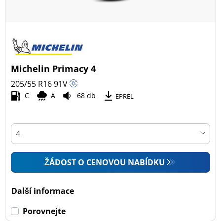
Michelin Primacy 4
205/55 R16
91
V
C
A
68 db
EPREL
ŽÁDOST O CENOVOU NABÍDKU
Další informace
Porovnejte