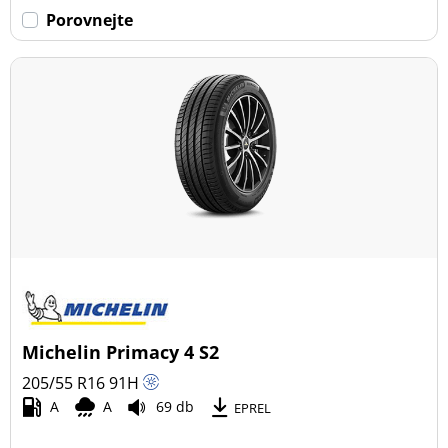
Porovnejte
Michelin Primacy 4 S2
205/55 R16
91
H
A
A
69 db
EPREL