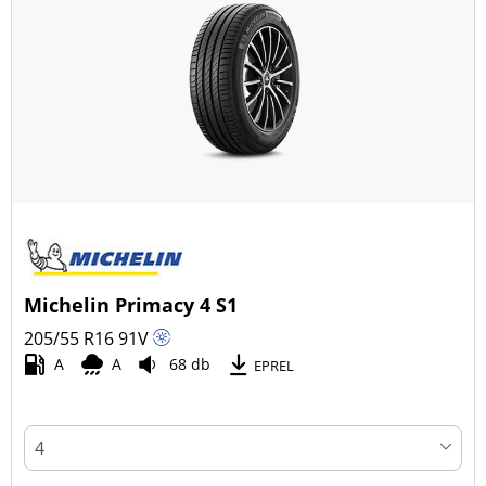
Michelin Primacy 4 S1
205/55 R16
91
V
A
A
68 db
EPREL