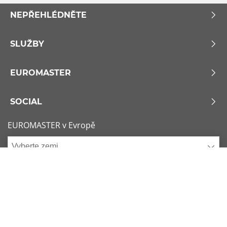
NEPŘEHLÉDNĚTE
SLUŽBY
EUROMASTER
SOCIAL
EUROMASTER v Evropě
Vyberte zemi
Zásady používání souborů Cookie
x
1/6
Podmínky použití
Sitemap
Nejžádanější rozměry
Kontaktujte nás