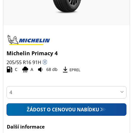
Michelin Primacy 4
205/55 R16
91
H
C
A
68 db
EPREL
ŽÁDOST O CENOVOU NABÍDKU
Další informace