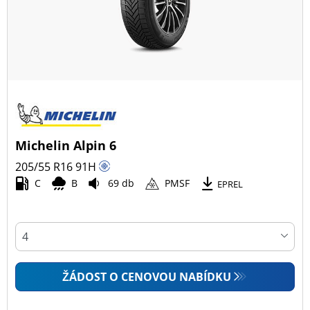
Michelin Alpin 6
205/55 R16
91
H
C
B
69 db
PMSF
EPREL
ŽÁDOST O CENOVOU NABÍDKU