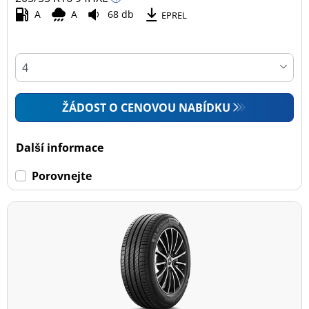
A
A
68 db
EPREL
ŽÁDOST O CENOVOU NABÍDKU
Další informace
Porovnejte