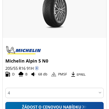
Michelin Alpin 5 N0
205/55 R16
91
H
D
B
68 db
PMSF
EPREL
ŽÁDOST O CENOVOU NABÍDKU