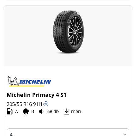
Michelin Primacy 4 S1
205/55 R16
91
H
A
B
68 db
EPREL