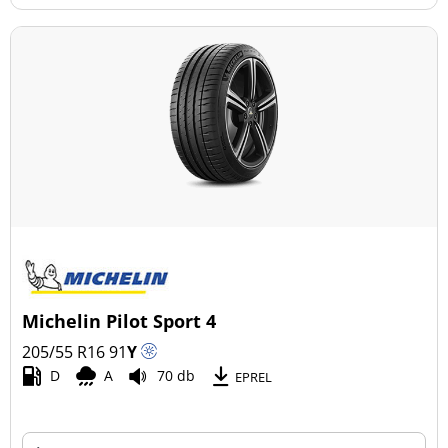
Michelin Pilot Sport 4
205/55 R16
91
Y
D
A
70 db
EPREL