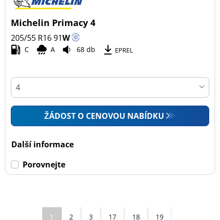
Michelin Primacy 4
205/55 R16
91
W
C
A
68 db
EPREL
ŽÁDOST O CENOVOU NABÍDKU
Další informace
Porovnejte
1
2
3
17
18
19