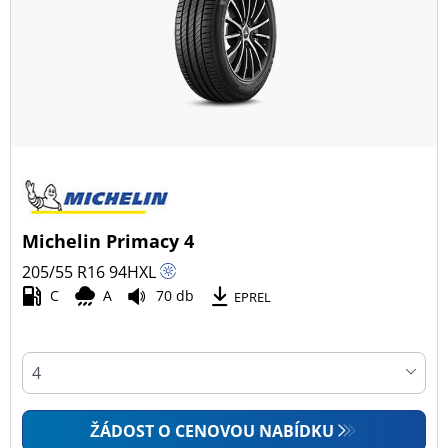
Všechny typy (293)
Zimní (79)
Letní (171)
Celoroční (53)
Typ vozidla
Michelin Primacy 4
Všechny typy (293)
205/55 R16
94
H
XL
Osobní vůz (292)
C
A
70 db
EPREL
4x4 (0)
Dodávka (1)
Campingový vůz (0)
Zemědělská technika (0)
ŽÁDOST O CENOVOU NABÍDKU