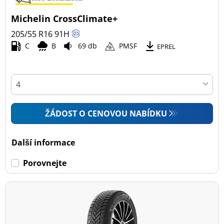
Michelin CrossClimate+
205/55 R16
91
H
C
B
69 db
PMSF
EPREL
ŽÁDOST O CENOVOU NABÍDKU
Další informace
Porovnejte