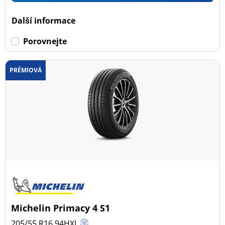
Dojezdové
Další informace
Dojezdové (29)
Porovnejte
Ne dojezdové (293)
PRÉMIOVÁ
Další možnosti
Michelin Primacy 4 S1
205/55 R16
94
H
XL