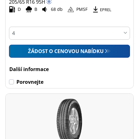
205/65 R16
95
H
D
B
68 db
PMSF
EPREL
ŽÁDOST O CENOVOU NABÍDKU
Další informace
Porovnejte