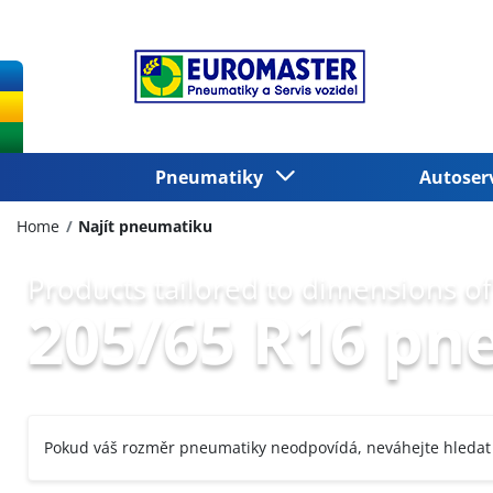
Pneumatiky
Autoser
Home
Najít pneumatiku
Products tailored to dimensions of
205/65 R16 pn
Pokud váš rozměr pneumatiky neodpovídá, neváhejte hledat