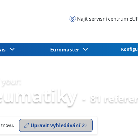
Najít servisní centrum 
vis
Euromaster
Konfigu
 your:
eumatiky
-
81 refere
Upravit vyhledávání
 znovu.