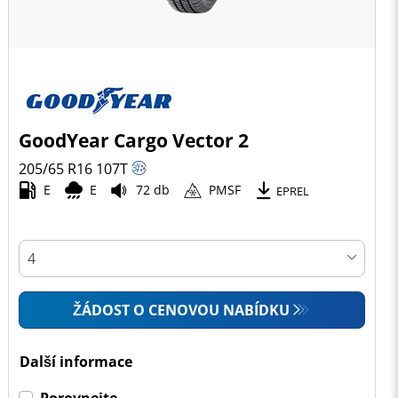
GoodYear Cargo Vector 2
205/65 R16
107
T
E
E
72 db
PMSF
EPREL
ŽÁDOST O CENOVOU NABÍDKU
Další informace
Porovnejte