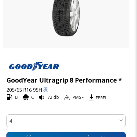
GoodYear Ultragrip 8 Performance *
205/65 R16
95
H
B
C
72 db
PMSF
EPREL