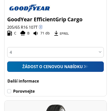
GoodYear EfficientGrip Cargo
205/65 R16
107
T
C
B
71 db
EPREL
ŽÁDOST O CENOVOU NABÍDKU
Další informace
Porovnejte