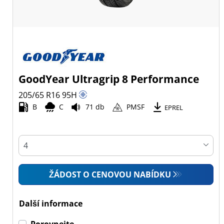
GoodYear Ultragrip 8 Performance
205/65 R16
95
H
B
C
71 db
PMSF
EPREL
ŽÁDOST O CENOVOU NABÍDKU
Další informace
Porovnejte