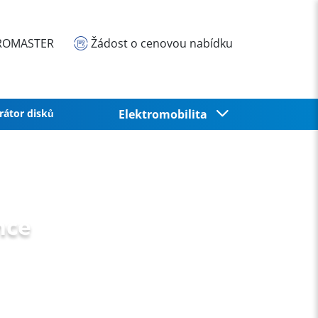
EUROMASTER
Žádost o cenovou nabídku
rátor disků
Elektromobilita
nce