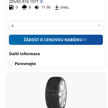
205/65 R16
107
T
D
B
71 db
Všechny typy (81)
EPREL
Osobní vůz (25)
4x4 (0)
Dodávka (56)
ŽÁDOST O CENOVOU NABÍDKU
Campingový vůz (0)
Zemědělská technika
Další informace
(0)
Porovnejte
Dojezdové
Dojezdové (0)
Ne dojezdové (81)
Další
možnosti