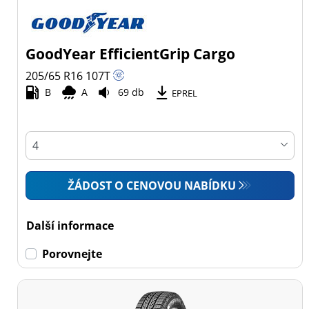
GoodYear EfficientGrip Cargo
205/65 R16
107
T
B
A
69 db
EPREL
ŽÁDOST O CENOVOU NABÍDKU
Další informace
Porovnejte