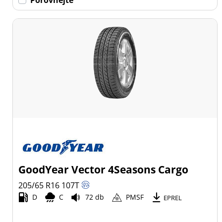
GoodYear Vector 4Seasons Cargo
205/65 R16
107
T
D
C
72 db
PMSF
EPREL