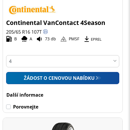
Continental VanContact 4Season
205/65 R16
107
T
B
A
73 db
PMSF
EPREL
ŽÁDOST O CENOVOU NABÍDKU
Další informace
Porovnejte