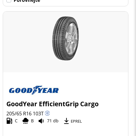
GoodYear EfficientGrip Cargo
205/65 R16
103
T
C
B
71 db
EPREL