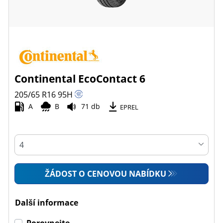
Continental EcoContact 6
205/65 R16
95
H
A
B
71 db
EPREL
ŽÁDOST O CENOVOU NABÍDKU
Další informace
Porovnejte