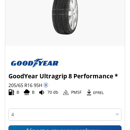
GoodYear Ultragrip 8 Performance *
205/65 R16
95
H
B
B
70 db
PMSF
EPREL