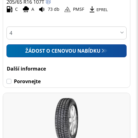
205/65 R16
107
T
C
A
73 db
PMSF
EPREL
ŽÁDOST O CENOVOU NABÍDKU
Další informace
Porovnejte