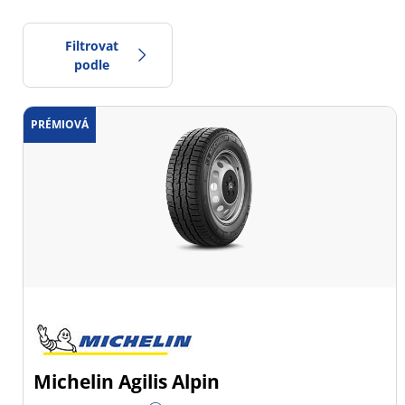
Filtrovat
podle
PRÉMIOVÁ
0
Cena
2
Typ pneumatiky
Všechny typy (81)
Zimní (34)
Letní (32)
Celoroční (15)
Michelin Agilis Alpin
Typ vozidla