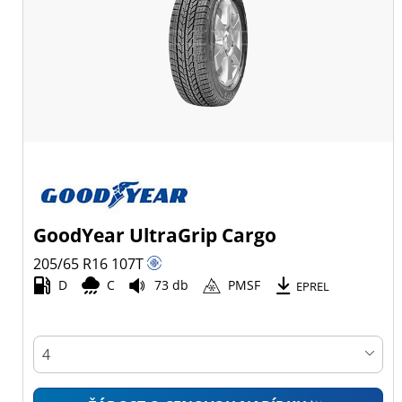
GoodYear UltraGrip Cargo
205/65 R16
107
T
D
C
73 db
PMSF
EPREL