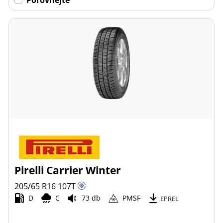
Pirelli Carrier Winter
205/65 R16
107
T
D
C
73 db
PMSF
EPREL