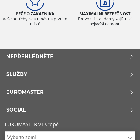
Všechny typy (0)
PÉČE O ZÁKAZNÍKA
MAXIMÁLNÍ BEZPEČNOST
Osobní vůz (0)
Vaše potřeby jsou u nás na prvním
Provozní standardy zajišťující
místě
nejvyšší ochranu
4x4 (0)
Dodávka (0)
Campingový vůz (0)
NEPŘEHLÉDNĚTE
Zemědělská technika (0)
SLUŽBY
Dojezdové
Dojezdové (0)
EUROMASTER
Ne dojezdové (0)
SOCIAL
Další možnosti
EUROMASTER v Evropě
Vyberte zemi