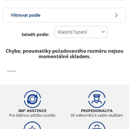
Filtrovat podle
Seřadit podle:
-1
Cena
1
Chyba; pneumatiky požadovaného rozměru nejsou
momentálně skladem.
Typ pneumatiky
------
Všechny typy (0)
Zimní (0)
Letní (0)
Celoroční (0)
360° ASISTENCE
PROFESIONALITA
Pro běžnou údržbu vozidla
Síť odborníků k vašim službám
Typ vozidla