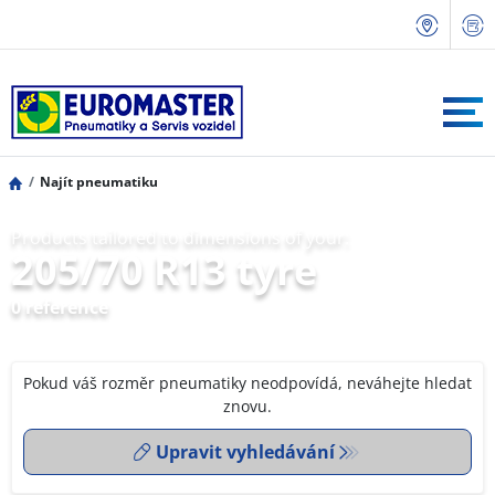
Najít pneumatiku
Products tailored to dimensions of your:
205/70 R13 tyre
0 reference
Pokud váš rozměr pneumatiky neodpovídá, neváhejte hledat
znovu.
Upravit vyhledávání