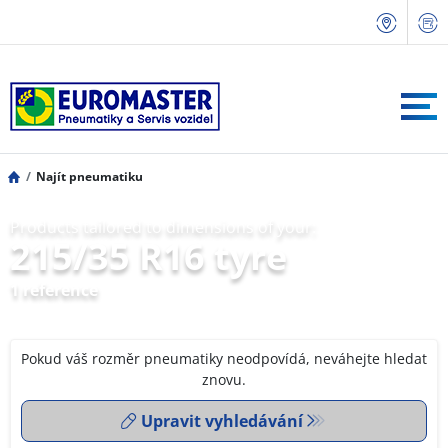
Najít pneumatiku
Products tailored to dimensions of your:
215/35 R16 tyre
1 reference
Pokud váš rozměr pneumatiky neodpovídá, neváhejte hledat
znovu.
Upravit vyhledávání