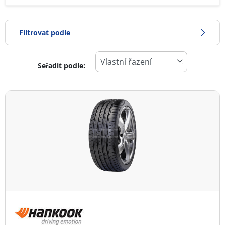
Filtrovat podle
Seřadit podle:
-1
Cena
1
Typ pneumatiky
Všechny typy (1)
Zimní (0)
Letní (1)
Celoroční (0)
Typ vozidla