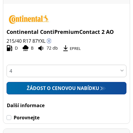
Continental ContiPremiumContact 2 AO
215/40 R17
87
Y
XL
D
B
72 db
EPREL
ŽÁDOST O CENOVOU NABÍDKU
Další informace
Porovnejte