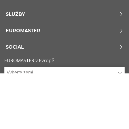
SLUŽBY
EUROMASTER
SOCIAL
EUROMASTER v Evropě
Vyberte zemi
Zásady používání souborů Cookie
x
1/6
Podmínky použití
Sitemap
Nejžádanější rozměry
Kontaktujte nás
225/45 R17 91Y
Consent choice