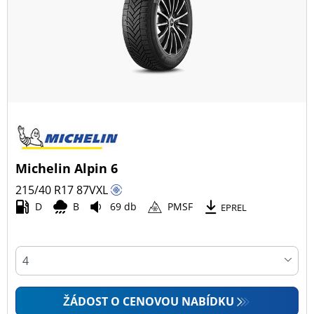
Všechny typy (37)
Zimní (11)
Letní (20)
Celoroční (7)
Typ vozidla
Michelin Alpin 6
Všechny typy (37)
215/40 R17
87
V
XL
Osobní vůz (37)
D
B
69 db
PMSF
EPREL
4x4 (0)
Dodávka (0)
Campingový vůz (0)
Zemědělská technika (0)
ŽÁDOST O CENOVOU NABÍDKU