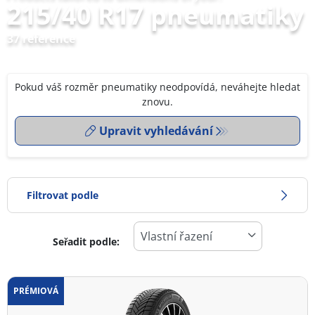
215/40 R17 pneumatiky
37 reference
Pokud váš rozměr pneumatiky neodpovídá, neváhejte hledat
znovu.
Upravit vyhledávání
Filtrovat podle
Seřadit podle:
0
Cena
2
PRÉMIOVÁ
Typ pneumatiky