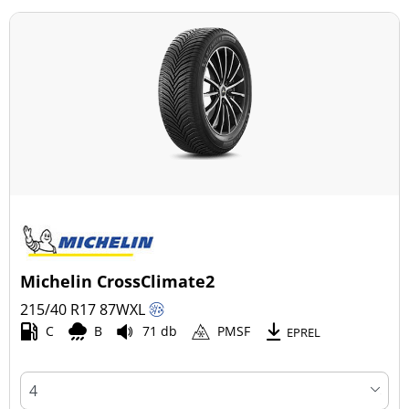
Michelin CrossClimate2
215/40 R17
87
W
XL
C
B
71 db
PMSF
EPREL