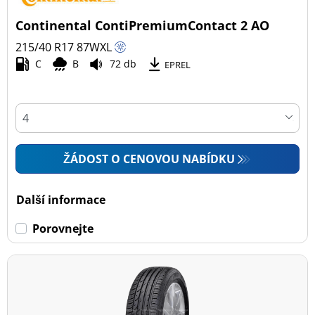
Continental ContiPremiumContact 2 AO
215/40 R17
87
W
XL
C
B
72 db
EPREL
ŽÁDOST O CENOVOU NABÍDKU
Další informace
Porovnejte