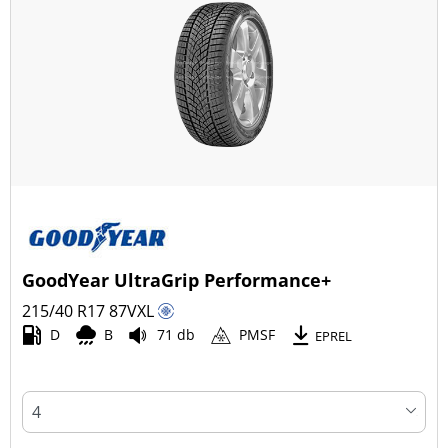
GoodYear UltraGrip Performance+
215/40 R17
87
V
XL
D
B
71 db
PMSF
EPREL