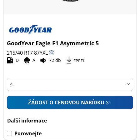
GoodYear Eagle F1 Asymmetric 5
215/40 R17
87
Y
XL
D
A
72 db
EPREL
ŽÁDOST O CENOVOU NABÍDKU
Další informace
Porovnejte