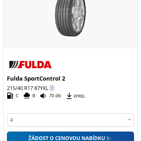
Fulda SportControl 2
215/40 R17
87
Y
XL
C
B
70 db
EPREL
ŽÁDOST O CENOVOU NABÍDKU