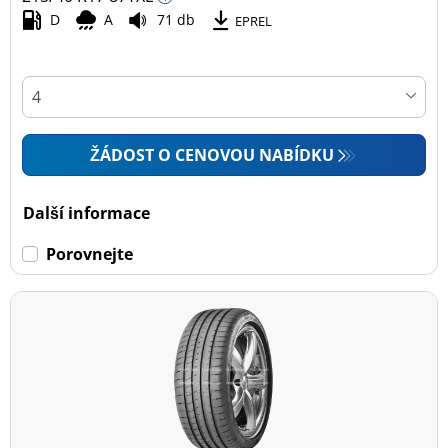
D
A
71 db
EPREL
ŽÁDOST O CENOVOU NABÍDKU
Další informace
Porovnejte