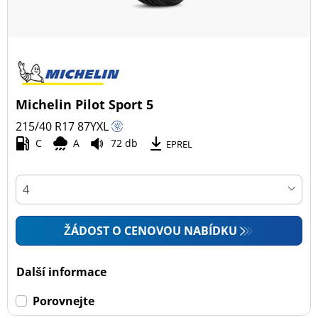
Michelin Pilot Sport 5
215/40 R17
87
Y
XL
C
A
72 db
EPREL
ŽÁDOST O CENOVOU NABÍDKU
Další informace
Porovnejte