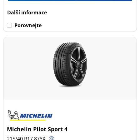
Dojezdové
Další informace
Dojezdové (0)
Porovnejte
Ne dojezdové (37)
Další možnosti
Michelin Pilot Sport 4
215/40 R17
87
Y
XL