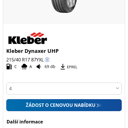
Kleber Dynaxer UHP
215/40 R17
87
Y
XL
C
A
69 db
EPREL
ŽÁDOST O CENOVOU NABÍDKU
Další informace