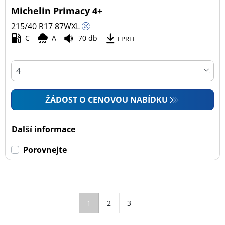
Michelin Primacy 4+
215/40 R17
87
W
XL
C
A
70 db
EPREL
ŽÁDOST O CENOVOU NABÍDKU
Další informace
Porovnejte
1
2
3