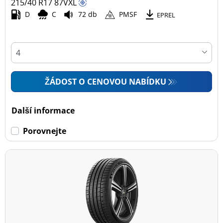
215/40 R17
87
V
XL
D
C
72 db
PMSF
EPREL
ŽÁDOST O CENOVOU NABÍDKU
Další informace
Porovnejte