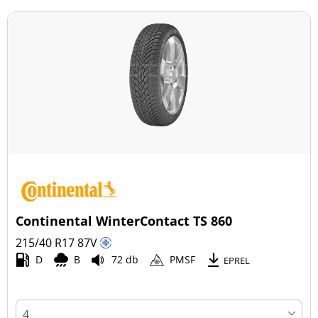
Continental WinterContact TS 860
215/40 R17
87
V
D
B
72 db
PMSF
EPREL