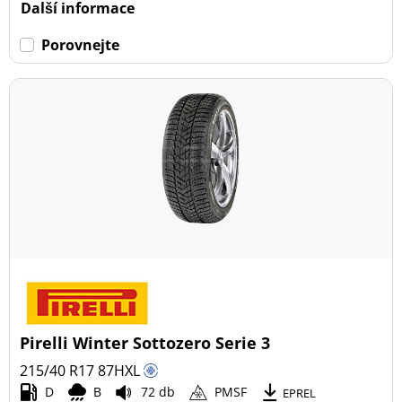
Další informace
Porovnejte
Pirelli Winter Sottozero Serie 3
215/40 R17
87
H
XL
D
B
72 db
PMSF
EPREL