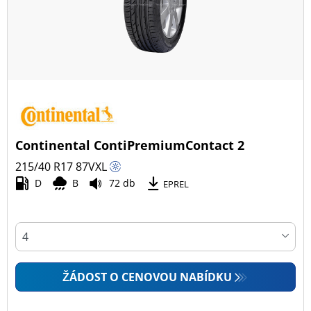
Continental ContiPremiumContact 2
215/40 R17
87
V
XL
D
B
72 db
EPREL
ŽÁDOST O CENOVOU NABÍDKU