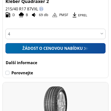
Kleber Quadraxer 2
215/40 R17
87
V
XL
D
B
69 db
PMSF
EPREL
ŽÁDOST O CENOVOU NABÍDKU
Další informace
Porovnejte