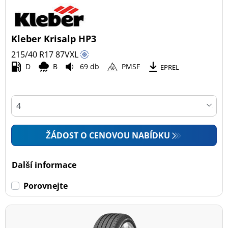
Kleber Krisalp HP3
215/40 R17
87
V
XL
D
B
69 db
PMSF
EPREL
ŽÁDOST O CENOVOU NABÍDKU
Další informace
Porovnejte