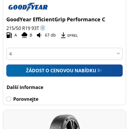
GoodYear EfficientGrip Performance C
215/50 R19
93
T
A
B
67 db
EPREL
ŽÁDOST O CENOVOU NABÍDKU
Další informace
Porovnejte