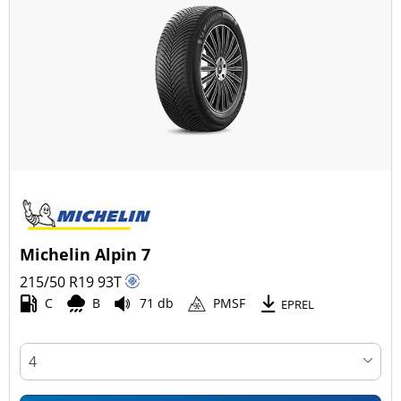
Michelin Alpin 7
215/50 R19
93
T
C
B
71 db
PMSF
EPREL