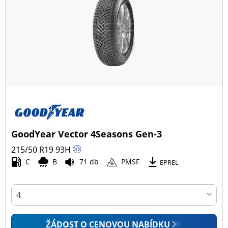
GoodYear Vector 4Seasons Gen-3
215/50 R19
93
H
C
B
71 db
PMSF
EPREL
ŽÁDOST O CENOVOU NABÍDKU