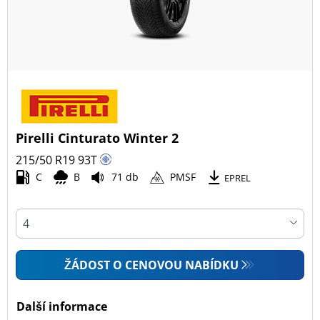
Pirelli Cinturato Winter 2
215/50 R19
93
T
C
B
71 db
PMSF
EPREL
ŽÁDOST O CENOVOU NABÍDKU
Další informace