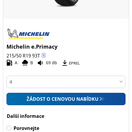
Michelin e.Primacy
215/50 R19
93
T
A
B
69 db
EPREL
ŽÁDOST O CENOVOU NABÍDKU
Další informace
Porovnejte