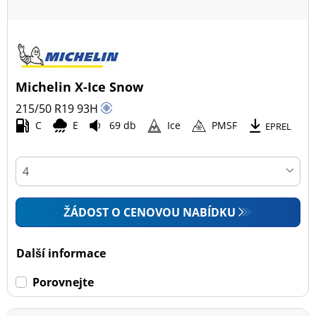
Michelin X-Ice Snow
215/50 R19
93
H
C
E
69 db
Ice
PMSF
EPREL
ŽÁDOST O CENOVOU NABÍDKU
Další informace
Porovnejte