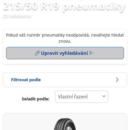
215/50 R19 pneumatiky
25 reference
Pokud váš rozměr pneumatiky neodpovídá, neváhejte hledat
znovu.
Upravit vyhledávání
Filtrovat podle
Seřadit podle:
0
Cena
2
Typ pneumatiky