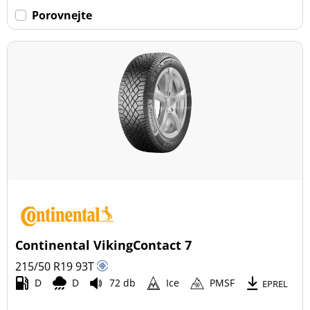
Porovnejte
Continental VikingContact 7
215/50 R19
93
T
D
D
72 db
Ice
PMSF
EPREL