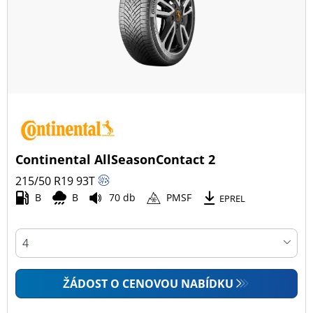
Continental AllSeasonContact 2
215/50 R19
93
T
B
B
70 db
PMSF
EPREL
ŽÁDOST O CENOVOU NABÍDKU