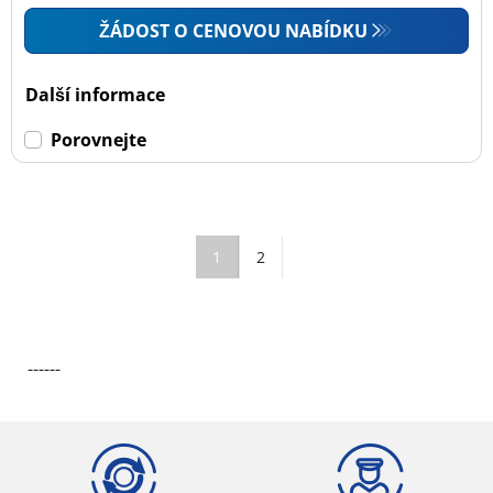
ŽÁDOST O CENOVOU NABÍDKU
Další informace
Porovnejte
1
2
------