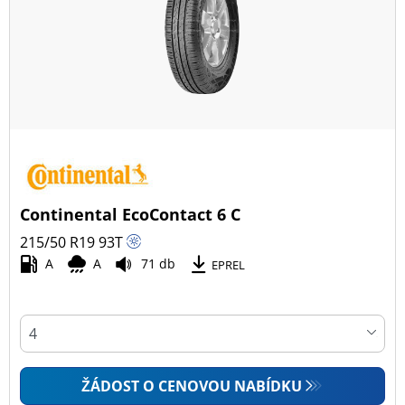
Všechny typy (25)
Zimní (11)
Letní (9)
Celoroční (6)
Typ vozidla
Continental EcoContact 6 C
Všechny typy (25)
215/50 R19
93
T
Osobní vůz (25)
A
A
71 db
EPREL
4x4 (0)
Dodávka (0)
Campingový vůz (0)
Zemědělská technika (0)
ŽÁDOST O CENOVOU NABÍDKU