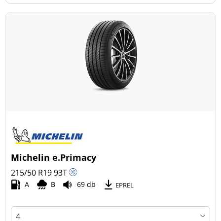
Michelin e.Primacy
215/50 R19
93
T
A
B
69 db
EPREL