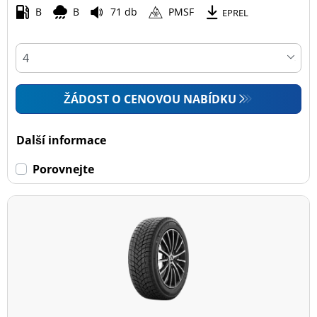
B
B
71 db
PMSF
EPREL
ŽÁDOST O CENOVOU NABÍDKU
Další informace
Porovnejte