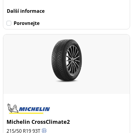
Dojezdové
Další informace
Dojezdové (0)
Porovnejte
Ne dojezdové (25)
Další možnosti
Michelin CrossClimate2
215/50 R19
93
T