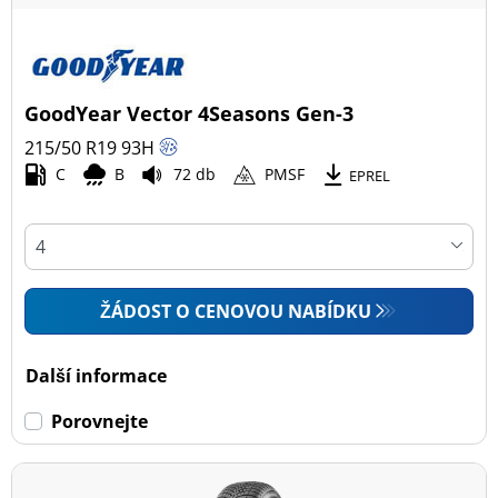
GoodYear Vector 4Seasons Gen-3
215/50 R19
93
H
C
B
72 db
PMSF
EPREL
ŽÁDOST O CENOVOU NABÍDKU
Další informace
Porovnejte