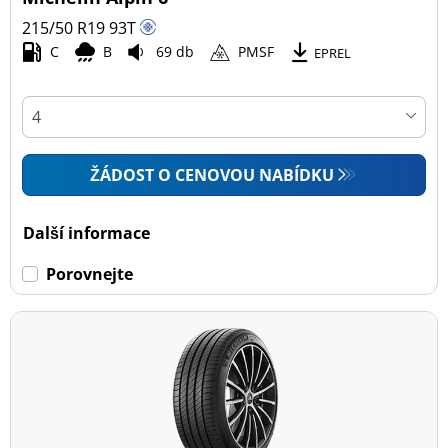
215/50 R19
93
T
C
B
69 db
PMSF
EPREL
ŽÁDOST O CENOVOU NABÍDKU
Další informace
Porovnejte