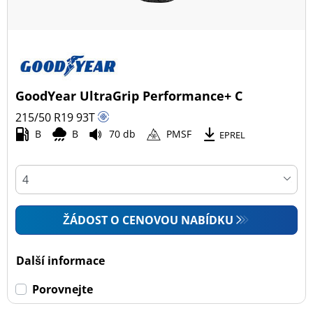
GoodYear UltraGrip Performance+ C
215/50 R19
93
T
B
B
70 db
PMSF
EPREL
ŽÁDOST O CENOVOU NABÍDKU
Další informace
Porovnejte