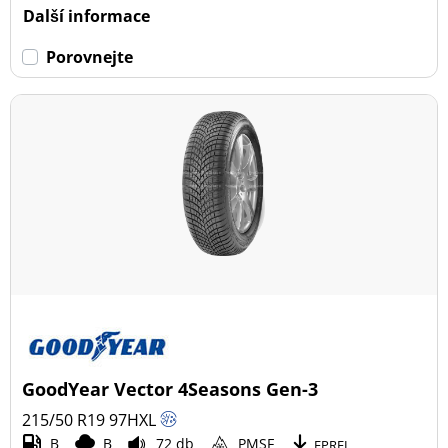
Další informace
Porovnejte
GoodYear Vector 4Seasons Gen-3
215/50 R19
97
H
XL
B
B
72 db
PMSF
EPREL