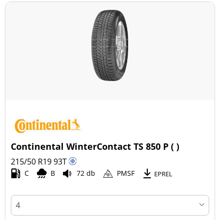
Continental WinterContact TS 850 P ( )
215/50 R19
93
T
C
B
72 db
PMSF
EPREL