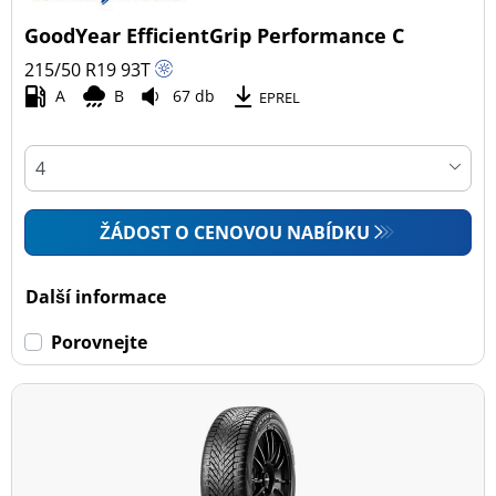
GoodYear EfficientGrip Performance C
215/50 R19
93
T
A
B
67 db
EPREL
ŽÁDOST O CENOVOU NABÍDKU
Další informace
Porovnejte