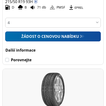
215/50 R19
93
H
D
B
71 db
PMSF
EPREL
ŽÁDOST O CENOVOU NABÍDKU
Další informace
Porovnejte