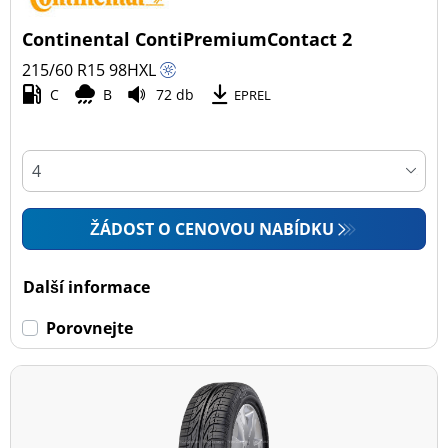
Continental ContiPremiumContact 2
Všechny typy (2)
215/60 R15
98
H
XL
Osobní vůz (2)
C
B
72 db
EPREL
4x4 (0)
Dodávka (0)
Campingový vůz (0)
Zemědělská technika (0)
ŽÁDOST O CENOVOU NABÍDKU
Dojezdové
Další informace
Dojezdové (0)
Porovnejte
Ne dojezdové (2)
Další možnosti