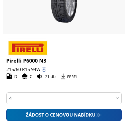
Pirelli P6000 N3
215/60 R15
94
W
D
C
71 db
EPREL
ŽÁDOST O CENOVOU NABÍDKU