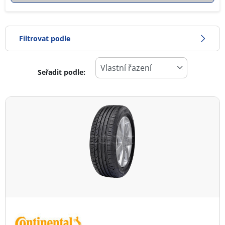
Filtrovat podle
Seřadit podle:
0
Cena
2
Typ pneumatiky
Všechny typy (2)
Zimní (0)
Letní (2)
Celoroční (0)
Typ vozidla