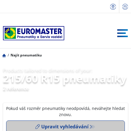
Najít pneumatiku
Products tailored to dimensions of your:
215/60 R15 pneumatiky
2 reference
Pokud váš rozměr pneumatiky neodpovídá, neváhejte hledat
znovu.
Upravit vyhledávání