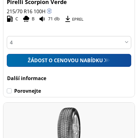
Pirelli Scorpion Verde
215/70 R16
100
H
C
B
71 db
EPREL
ŽÁDOST O CENOVOU NABÍDKU
Další informace
Porovnejte