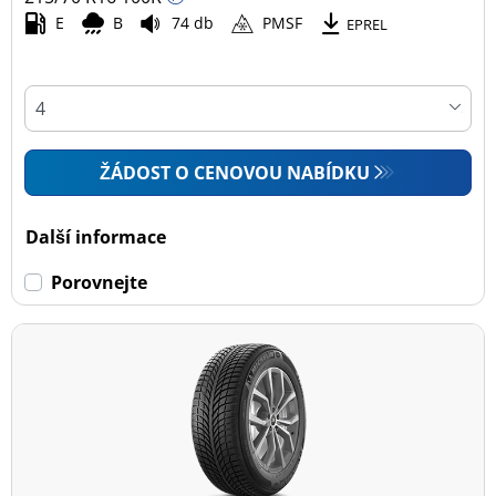
E
B
74 db
PMSF
EPREL
ŽÁDOST O CENOVOU NABÍDKU
Další informace
Porovnejte