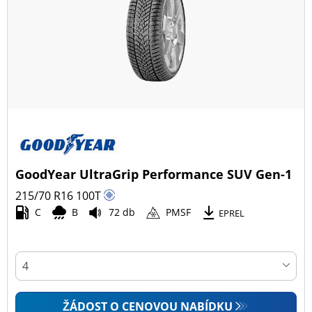
GoodYear UltraGrip Performance SUV Gen-1
215/70 R16
100
T
C
B
72 db
PMSF
EPREL
ŽÁDOST O CENOVOU NABÍDKU