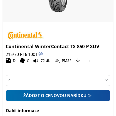
Continental WinterContact TS 850 P SUV
215/70 R16
100
T
D
C
72 db
PMSF
EPREL
ŽÁDOST O CENOVOU NABÍDKU
Další informace