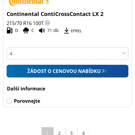
Continental ContiCrossContact LX 2
215/70 R16
100
T
D
C
71 db
EPREL
ŽÁDOST O CENOVOU NABÍDKU
Další informace
Porovnejte
1
2
3
4