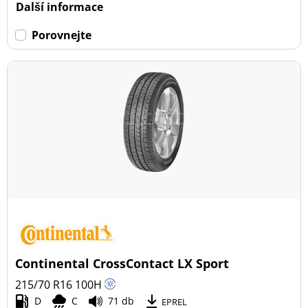
Další informace
Porovnejte
Continental CrossContact LX Sport
215/70 R16
100
H
D
C
71 db
EPREL