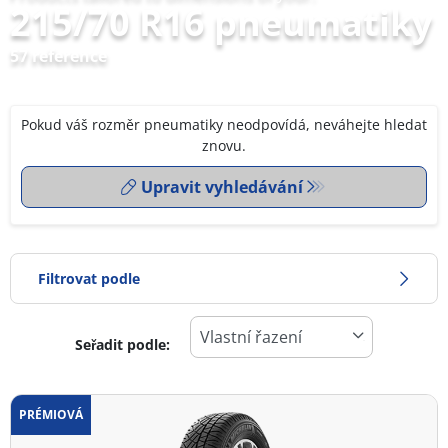
215/70 R16 pneumatiky
57 reference
Pokud váš rozměr pneumatiky neodpovídá, neváhejte hledat
znovu.
Upravit vyhledávání
Filtrovat podle
Seřadit podle:
0
Cena
2
PRÉMIOVÁ
Typ pneumatiky