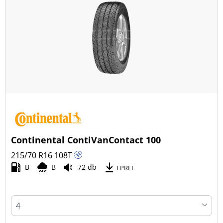
Continental ContiVanContact 100
215/70 R16
108
T
B
B
72 db
EPREL