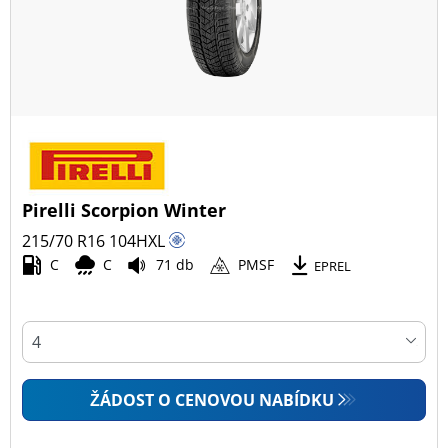
Pirelli Scorpion Winter
215/70 R16
104
H
XL
C
C
71 db
PMSF
EPREL
ŽÁDOST O CENOVOU NABÍDKU