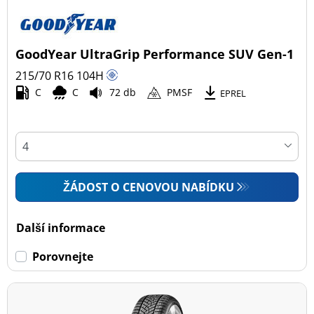
GoodYear UltraGrip Performance SUV Gen-1
215/70 R16
104
H
C
C
72 db
PMSF
EPREL
ŽÁDOST O CENOVOU NABÍDKU
Další informace
Porovnejte