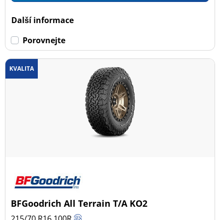
Dojezdové
Další informace
Dojezdové (0)
Porovnejte
Ne dojezdové (57)
KVALITA
Další možnosti
BFGoodrich All Terrain T/A KO2
215/70 R16
100
R