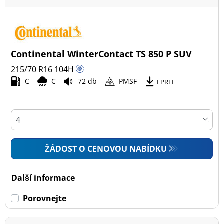
Continental WinterContact TS 850 P SUV
215/70 R16
104
H
C
C
72 db
PMSF
EPREL
ŽÁDOST O CENOVOU NABÍDKU
Další informace
Porovnejte