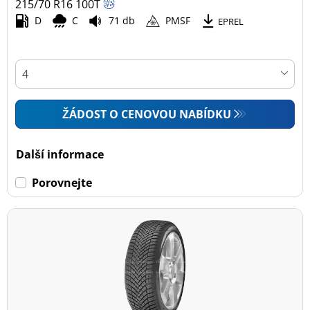
215/70 R16
100
T
D
C
71 db
PMSF
EPREL
ŽÁDOST O CENOVOU NABÍDKU
Další informace
Porovnejte