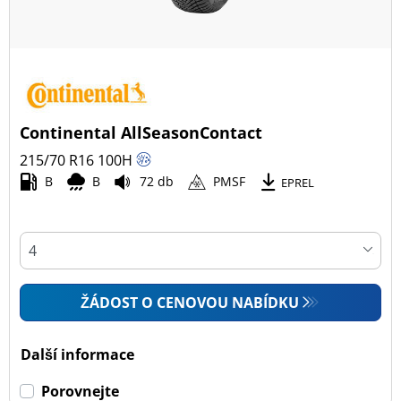
Continental AllSeasonContact
215/70 R16
100
H
B
B
72 db
PMSF
EPREL
ŽÁDOST O CENOVOU NABÍDKU
Další informace
Porovnejte