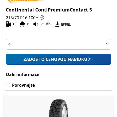
Continental ContiPremiumContact 5
215/70 R16
100
H
C
B
71 db
EPREL
ŽÁDOST O CENOVOU NABÍDKU
Další informace
Porovnejte