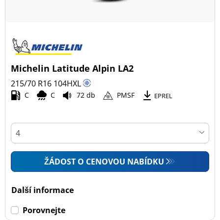
Michelin Latitude Alpin LA2
215/70 R16
104
H
XL
C
C
72 db
PMSF
EPREL
ŽÁDOST O CENOVOU NABÍDKU
Další informace
Porovnejte