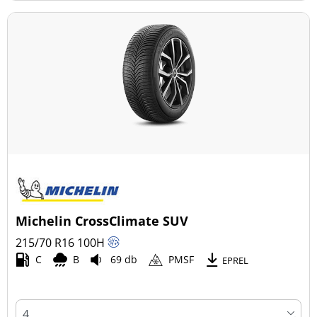
Michelin CrossClimate SUV
215/70 R16
100
H
C
B
69 db
PMSF
EPREL