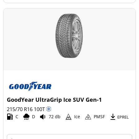
GoodYear UltraGrip Ice SUV Gen-1
215/70 R16
100
T
C
D
72 db
Ice
PMSF
EPREL