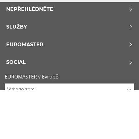
NEPŘEHLÉDNĚTE
SLUŽBY
EUROMASTER
SOCIAL
EUROMASTER v Evropě
Vyberte zemi
Zásady používání souborů Cookie
x
1/6
Podmínky použití
Sitemap
Nejžádanější rozměry
Kontaktujte nás