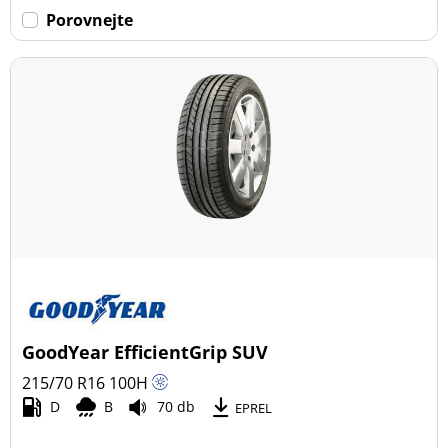
Porovnejte
GoodYear EfficientGrip SUV
215/70 R16
100
H
D
B
70 db
EPREL