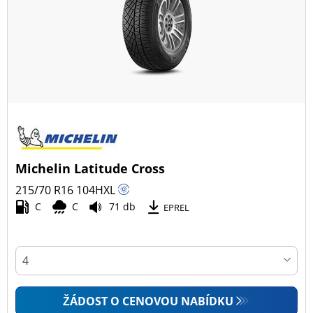
Všechny typy (57)
Zimní (23)
Letní (21)
Celoroční (14)
Typ vozidla
Michelin Latitude Cross
Všechny typy (57)
215/70 R16
104
H
XL
Osobní vůz (30)
C
C
71 db
EPREL
4x4 (20)
Dodávka (7)
Campingový vůz (0)
Zemědělská technika (0)
ŽÁDOST O CENOVOU NABÍDKU