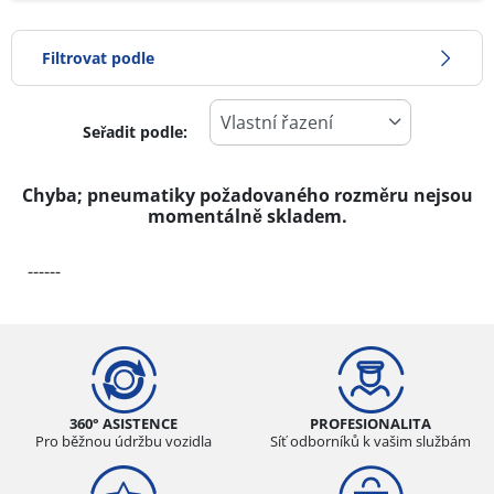
Filtrovat podle
Seřadit podle:
-1
Cena
1
Chyba; pneumatiky požadovaného rozměru nejsou
momentálně skladem.
Typ pneumatiky
------
Všechny typy (0)
Zimní (0)
Letní (0)
Celoroční (0)
360° ASISTENCE
PROFESIONALITA
Pro běžnou údržbu vozidla
Síť odborníků k vašim službám
Typ vozidla