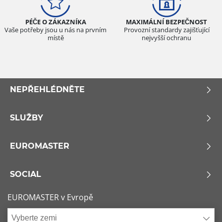
Všechny typy (0)
PÉČE O ZÁKAZNÍKA
MAXIMÁLNÍ BEZPEČNOST
Osobní vůz (0)
Vaše potřeby jsou u nás na prvním
Provozní standardy zajišťující
místě
nejvyšší ochranu
4x4 (0)
Dodávka (0)
Campingový vůz (0)
NEPŘEHLÉDNĚTE
Zemědělská technika (0)
SLUŽBY
Dojezdové
Dojezdové (0)
EUROMASTER
Ne dojezdové (0)
SOCIAL
Další možnosti
EUROMASTER v Evropě
Vyberte zemi