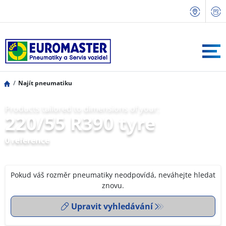
Najít pneumatiku
Products tailored to dimensions of your:
220/55 R390 tyre
0 reference
Pokud váš rozměr pneumatiky neodpovídá, neváhejte hledat
znovu.
Upravit vyhledávání