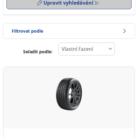
Upravit vyhledávání
Filtrovat podle
Seřadit podle:
-1
Cena
1
Typ pneumatiky
Všechny typy (4)
Zimní (0)
Letní (4)
Celoroční (0)