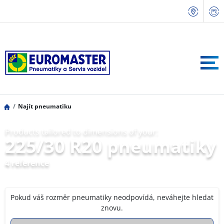
Najít pneumatiku
Products tailored to dimensions of your:
225/30 R20 pneumatiky
4 reference
Pokud váš rozměr pneumatiky neodpovídá, neváhejte hledat
znovu.