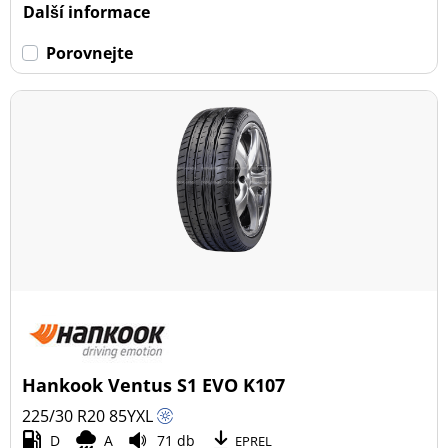
Další informace
Porovnejte
Hankook Ventus S1 EVO K107
225/30 R20
85
Y
XL
D
A
71 db
EPREL