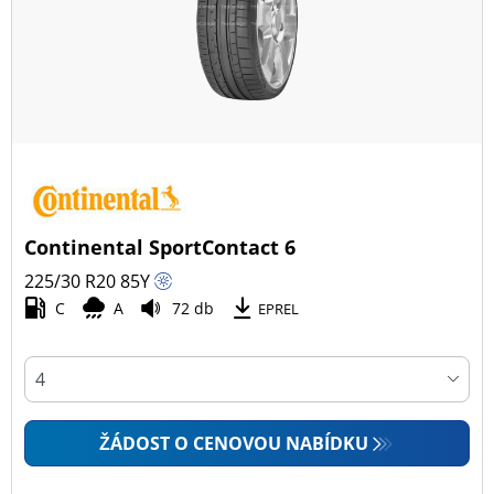
Continental SportContact 6
225/30 R20
85
Y
C
A
72 db
EPREL
ŽÁDOST O CENOVOU NABÍDKU