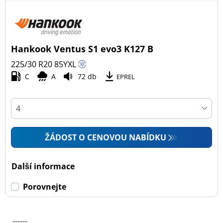
Hankook Ventus S1 evo3 K127 B
225/30 R20
85
Y
XL
C
A
72 db
EPREL
ŽÁDOST O CENOVOU NABÍDKU
Další informace
Porovnejte
------