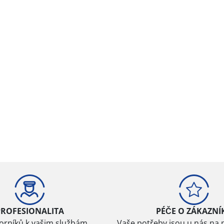
PROFESIONALITA
PÉČE O ZÁKAZNÍ
borníků k vašim službám
Vaše potřeby jsou u nás na 