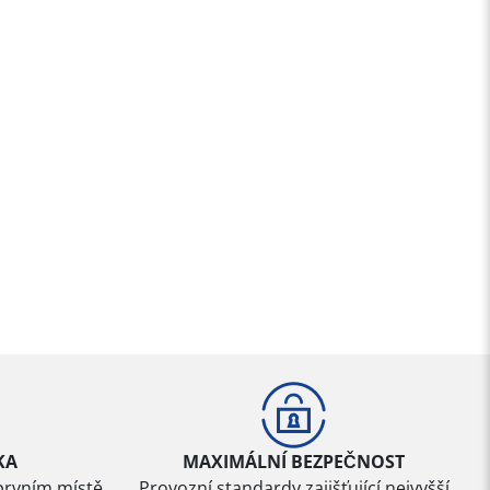
KA
MAXIMÁLNÍ BEZPEČNOST
prvním místě
Provozní standardy zajišťující nejvyšší