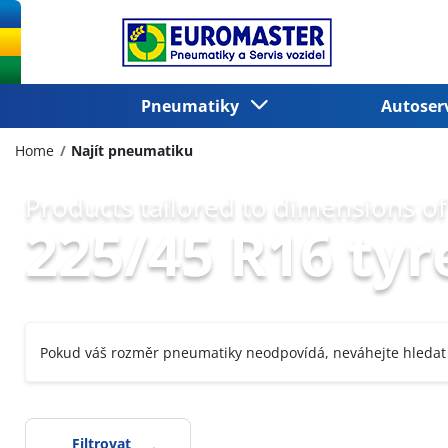
Pneumatiky
Autoser
Home
Najít pneumatiku
Products tailored to dimensions of
225/45 R16 tyr
Pokud váš rozměr pneumatiky neodpovídá, neváhejte hledat
Filtrovat