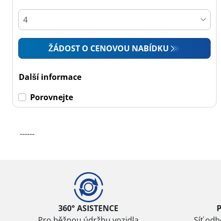
Osobní vůz (1)
4x4 (0)
Dodávka (0)
ŽÁDOST O CENOVOU NABÍDKU
Campingový vůz (0)
Zemědělská technika
Další informace
(0)
Porovnejte
Dojezdové
------
Dojezdové (0)
Ne dojezdové (1)
Další
možnosti
360° ASISTENCE
Pro běžnou údržbu vozidla
Síť od