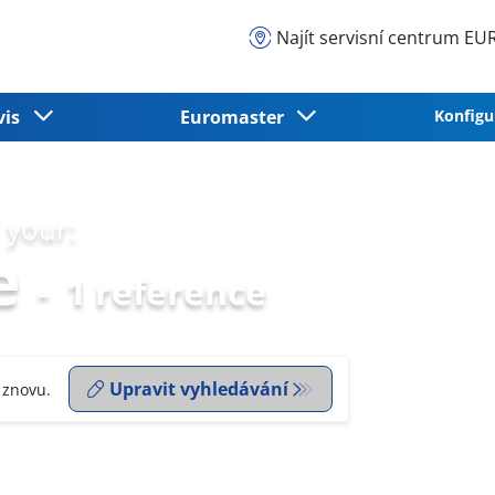
Najít servisní centrum 
vis
Euromaster
Konfigu
 your:
e
-
1 reference
Upravit vyhledávání
 znovu.