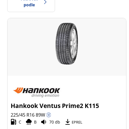
podle
-1
Cena
1
Typ pneumatiky
Všechny typy (1)
Zimní (0)
Letní (1)
Celoroční (0)
Hankook Ventus Prime2 K115
Typ vozidla
225/45 R16
89
W
C
B
70 db
Všechny typy (1)
EPREL