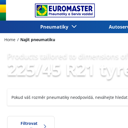
Pneumatiky
Autoser
Home
Najít pneumatiku
Products tailored to dimensions of
225/45 R21 tyr
Pokud váš rozměr pneumatiky neodpovídá, neváhejte hledat
Filtrovat