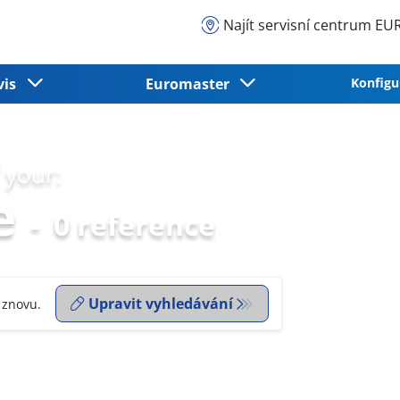
Najít servisní centrum 
vis
Euromaster
Konfigu
 your:
e
-
0 reference
Upravit vyhledávání
 znovu.