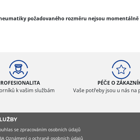
pneumatiky požadovaného rozměru nejsou momentálně 
PROFESIONALITA
PÉČE O ZÁKAZNÍ
borníků k vašim službám
Vaše potřeby jsou u nás na 
LUŽBY
ouhlas se zpracováním osobních údajů
BA Oznámení o ochraně osobních údajů