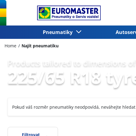
Pneumatiky
Autoser
Home
Najít pneumatiku
Products tailored to dimensions of
225/65 R18 tyr
Pokud váš rozměr pneumatiky neodpovídá, neváhejte hledat
Filtrovat