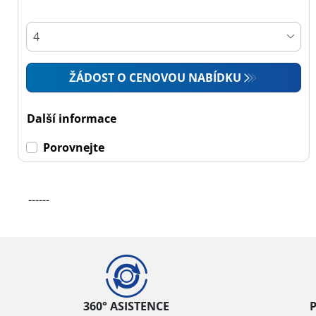
Osobní vůz (0)
4x4 (1)
Dodávka (0)
ŽÁDOST O CENOVOU NABÍDKU
Campingový vůz (0)
Zemědělská technika
Další informace
(0)
Porovnejte
Dojezdové
------
Dojezdové (0)
Ne dojezdové (1)
Další
možnosti
360° ASISTENCE