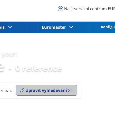
Najít servisní centrum 
vis
Euromaster
Konfigu
 your:
e
-
0 reference
Upravit vyhledávání
 znovu.