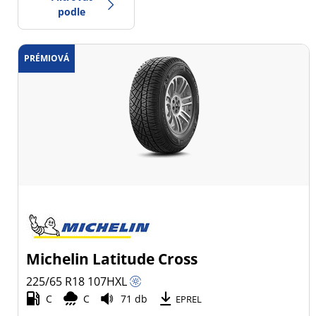
podle
PRÉMIOVÁ
0
Cena
2
Typ pneumatiky
Všechny typy (1)
Zimní (0)
Letní (1)
Celoroční (0)
Michelin Latitude Cross
Typ vozidla
225/65 R18
107
H
XL
C
C
71 db
Všechny typy (1)
EPREL