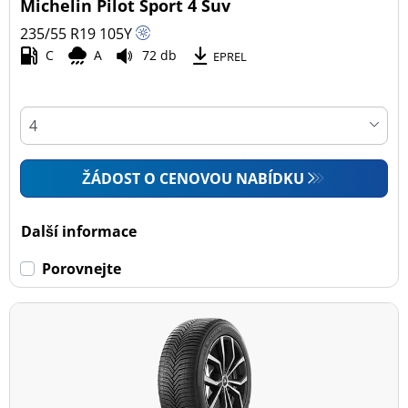
Michelin Pilot Sport 4 Suv
235/55 R19
105
Y
C
A
72 db
EPREL
ŽÁDOST O CENOVOU NABÍDKU
Další informace
Porovnejte