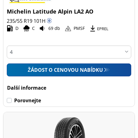
Michelin Latitude Alpin LA2 AO
235/55 R19
101
H
D
C
69 db
PMSF
EPREL
ŽÁDOST O CENOVOU NABÍDKU
Další informace
Porovnejte