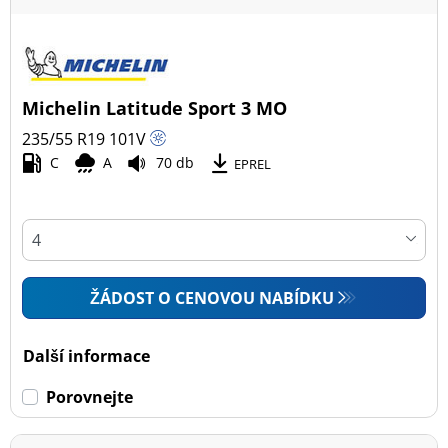
Michelin Latitude Sport 3 MO
235/55 R19
101
V
C
A
70 db
EPREL
ŽÁDOST O CENOVOU NABÍDKU
Další informace
Porovnejte