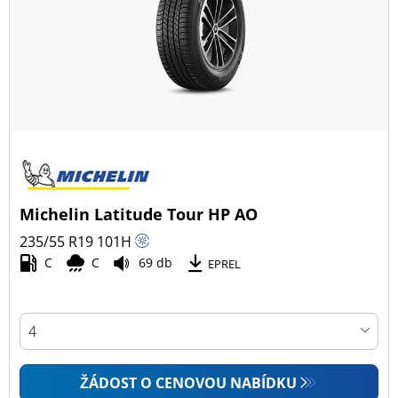
Všechny typy (191)
Zimní (46)
Letní (114)
Celoroční (34)
Typ vozidla
Michelin Latitude Tour HP AO
Všechny typy (191)
235/55 R19
101
H
Osobní vůz (111)
C
C
69 db
EPREL
4x4 (80)
Dodávka (0)
Campingový vůz (0)
Zemědělská technika (0)
ŽÁDOST O CENOVOU NABÍDKU