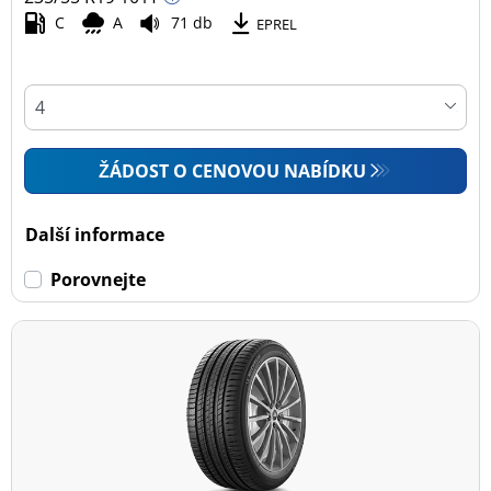
C
A
71 db
EPREL
ŽÁDOST O CENOVOU NABÍDKU
Další informace
Porovnejte