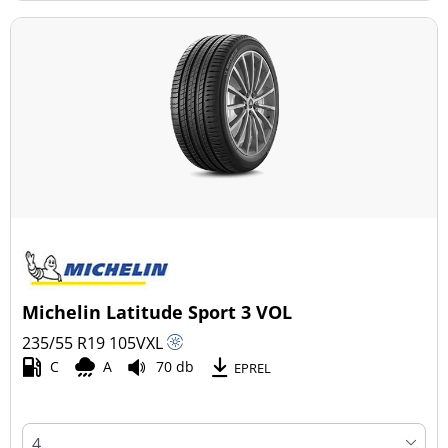
Michelin Latitude Sport 3 VOL
235/55 R19
105
V
XL
C
A
70 db
EPREL