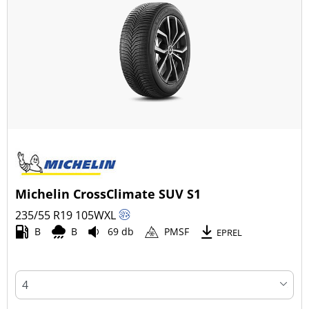
Michelin CrossClimate SUV S1
235/55 R19
105
W
XL
B
B
69 db
PMSF
EPREL