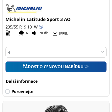
Michelin Latitude Sport 3 AO
235/55 R19
101
W
C
A
70 db
EPREL
ŽÁDOST O CENOVOU NABÍDKU
Další informace
Porovnejte