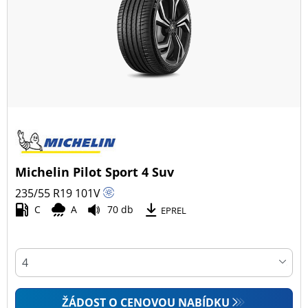
Michelin Pilot Sport 4 Suv
235/55 R19
101
V
C
A
70 db
EPREL
ŽÁDOST O CENOVOU NABÍDKU