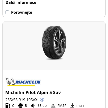
Další informace
Porovnejte
Michelin Pilot Alpin 5 Suv
235/55 R19
105
V
XL
C
B
68 db
PMSF
EPREL