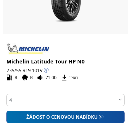
Michelin Latitude Tour HP N0
235/55 R19
101
V
B
B
71 db
EPREL
ŽÁDOST O CENOVOU NABÍDKU