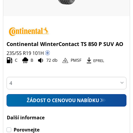
Continental WinterContact TS 850 P SUV AO
235/55 R19
101
H
C
B
72 db
PMSF
EPREL
ŽÁDOST O CENOVOU NABÍDKU
Další informace
Porovnejte