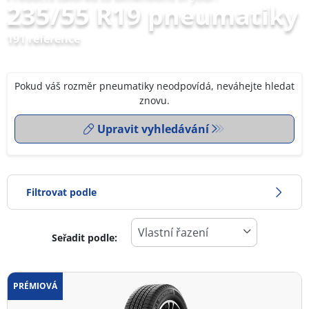
235/55 R19 pneumatiky
191 reference
Pokud váš rozměr pneumatiky neodpovídá, neváhejte hledat
znovu.
Upravit vyhledávání
Filtrovat podle
Seřadit podle:
0
Cena
2
PRÉMIOVÁ
Typ pneumatiky