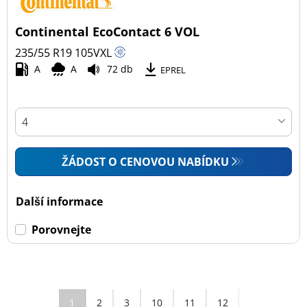
Continental EcoContact 6 VOL
235/55 R19
105
V
XL
A
A
72 db
EPREL
ŽÁDOST O CENOVOU NABÍDKU
Další informace
Porovnejte
1
2
3
10
11
12