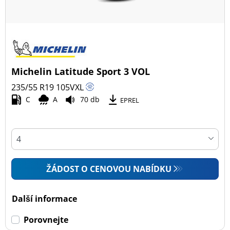
Michelin Latitude Sport 3 VOL
235/55 R19
105
V
XL
C
A
70 db
EPREL
ŽÁDOST O CENOVOU NABÍDKU
Další informace
Porovnejte