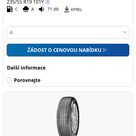
235/55 R19
101
Y
C
A
71 db
EPREL
ŽÁDOST O CENOVOU NABÍDKU
Další informace
Porovnejte