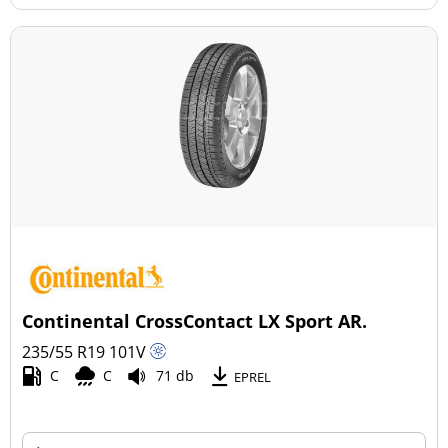
Continental CrossContact LX Sport AR.
235/55 R19
101
V
C
C
71 db
EPREL