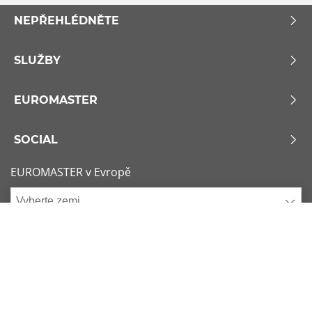
NEPŘEHLÉDNĚTE
SLUŽBY
EUROMASTER
SOCIAL
EUROMASTER v Evropě
Vyberte zemi
Zásady používání souborů Cookie
x
1/6
Podmínky použití
Sitemap
Nejžádanější rozměry
Kontaktujte nás