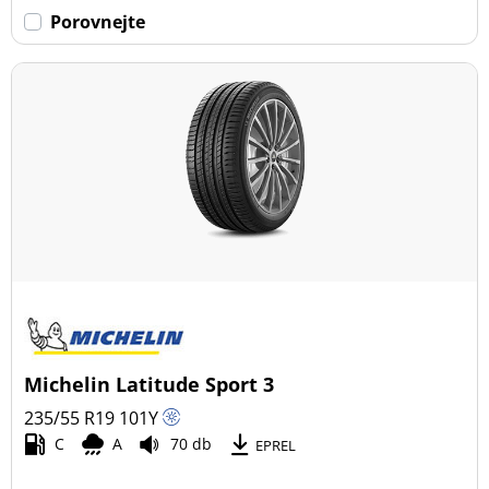
Porovnejte
Michelin Latitude Sport 3
235/55 R19
101
Y
C
A
70 db
EPREL