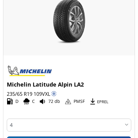
Další možnosti
Michelin Latitude Alpin LA2
235/65 R19
109
V
XL
D
C
72 db
PMSF
EPREL