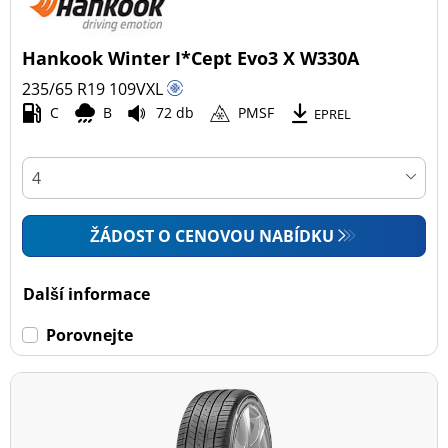
Hankook Winter I*Cept Evo3 X W330A
235/65 R19
109
V
XL
C
B
72 db
PMSF
EPREL
ŽÁDOST O CENOVOU NABÍDKU
Další informace
Porovnejte