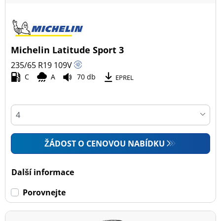
Typ vozidla
Michelin Latitude Sport 3
Všechny typy (7)
235/65 R19
109
V
Osobní vůz (2)
C
A
70 db
EPREL
4x4 (5)
Dodávka (0)
Campingový vůz (0)
Zemědělská technika (0)
ŽÁDOST O CENOVOU NABÍDKU
Dojezdové
Další informace
Dojezdové (0)
Porovnejte
Ne dojezdové (7)