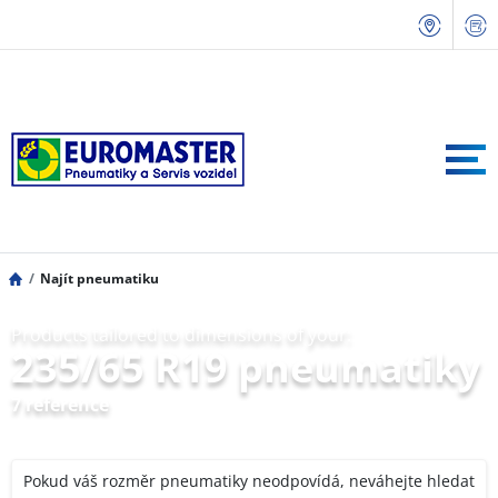
Najít pneumatiku
Products tailored to dimensions of your:
235/65 R19 pneumatiky
7 reference
Pokud váš rozměr pneumatiky neodpovídá, neváhejte hledat