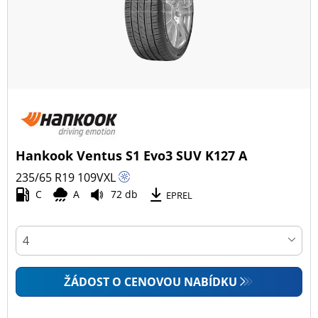
Hankook Ventus S1 Evo3 SUV K127 A
235/65 R19
109
V
XL
C
A
72 db
EPREL
ŽÁDOST O CENOVOU NABÍDKU