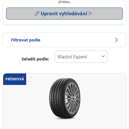
znovu.
Upravit vyhledávání
Filtrovat podle
Seřadit podle:
0
Cena
2
PRÉMIOVÁ
Typ pneumatiky
Všechny typy (7)
Zimní (3)
Letní (3)
Celoroční (1)