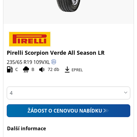
Pirelli Scorpion Verde All Season LR
235/65 R19
109
V
XL
C
B
72 db
EPREL
ŽÁDOST O CENOVOU NABÍDKU
Další informace