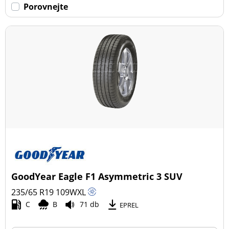
Porovnejte
GoodYear Eagle F1 Asymmetric 3 SUV
235/65 R19
109
W
XL
C
B
71 db
EPREL