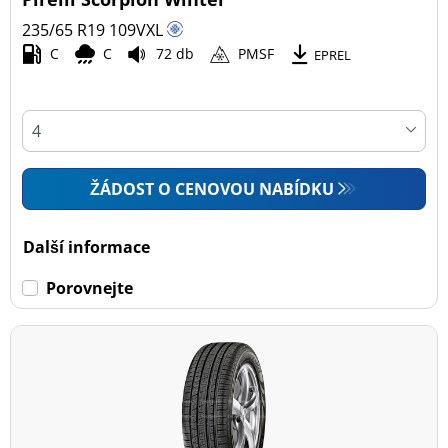
235/65 R19
109
V
XL
C
C
72 db
PMSF
EPREL
ŽÁDOST O CENOVOU NABÍDKU
Další informace
Porovnejte