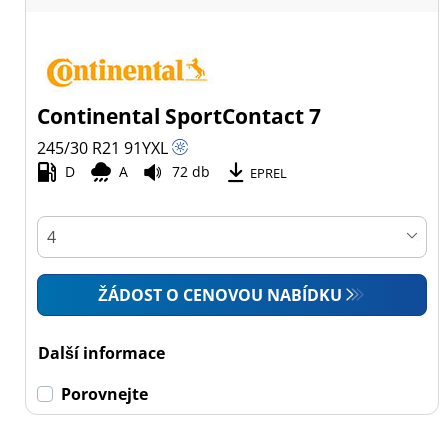
Continental SportContact 7
245/30 R21
91
Y
XL
D
A
72 db
EPREL
ŽÁDOST O CENOVOU NABÍDKU
Další informace
Porovnejte