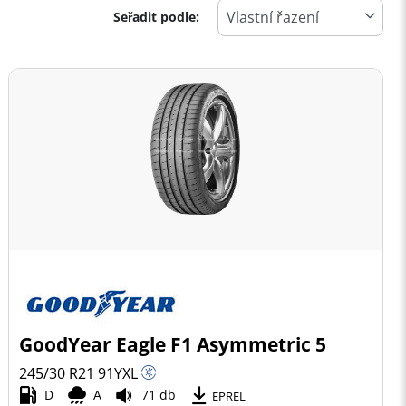
Seřadit podle:
GoodYear Eagle F1 Asymmetric 5
245/30 R21
91
Y
XL
D
A
71 db
EPREL