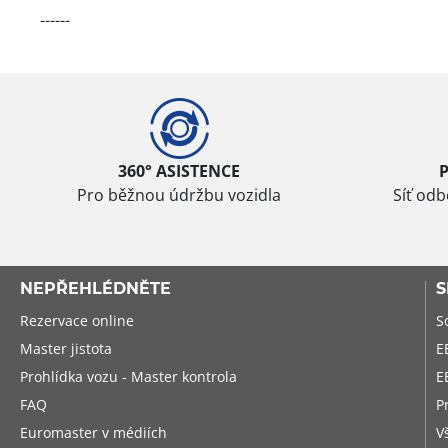
------
360° ASISTENCE
Pro běžnou údržbu vozidla
Síť od
NEPŘEHLÉDNĚTE
S
Rezervace online
S
Master jistota
E
Prohlídka vozu - Master kontrola
E
FAQ
P
Euromaster v médiích
V