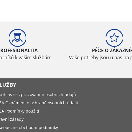
PROFESIONALITA
PÉČE O ZÁKAZNÍ
borníků k vašim službám
Vaše potřeby jsou u nás na 
LUŽBY
ouhlas se zpracováním osobních údajů
BA Oznámení o ochraně osobních údajů
BA Podmínky použití
rávní zásady
šeobecné obchodní podmínky