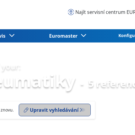
Najít servisní centrum 
vis
Euromaster
Konfigu
 your:
eumatiky
-
5 referen
Upravit vyhledávání
 znovu.