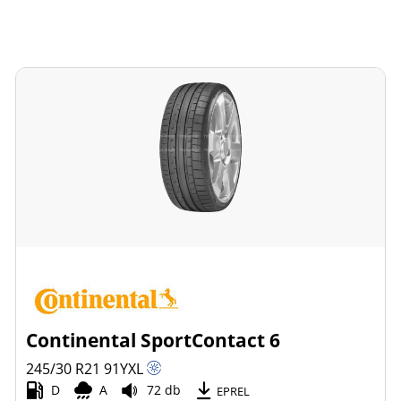
Continental SportContact 6
245/30 R21
91
Y
XL
D
A
72 db
EPREL