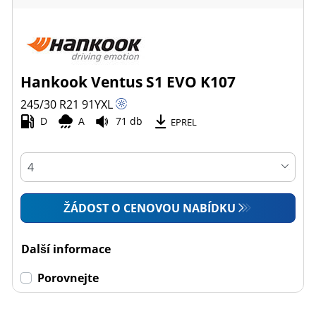
Hankook Ventus S1 EVO K107
245/30 R21
91
Y
XL
D
A
71 db
EPREL
ŽÁDOST O CENOVOU NABÍDKU
Další informace
Porovnejte