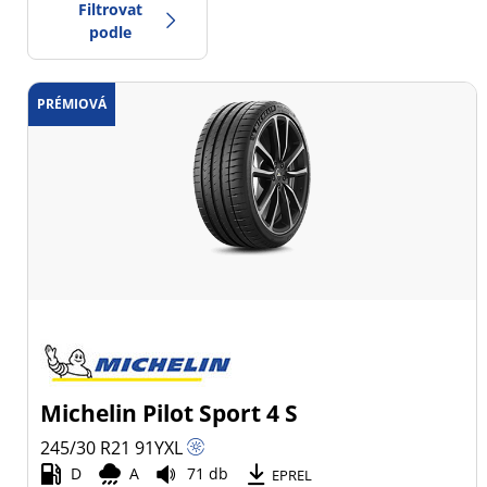
Filtrovat
podle
PRÉMIOVÁ
0
Cena
2
Typ pneumatiky
Všechny typy (5)
Zimní (0)
Letní (5)
Celoroční (0)
Michelin Pilot Sport 4 S
Typ vozidla
245/30 R21
91
Y
XL
D
A
71 db
Všechny typy (5)
EPREL