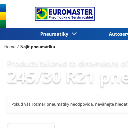
Pneumatiky
Autoser
Home
Najít pneumatiku
Products tailored to dimensions of
245/30 R21 pn
Pokud váš rozměr pneumatiky neodpovídá, neváhejte hledat