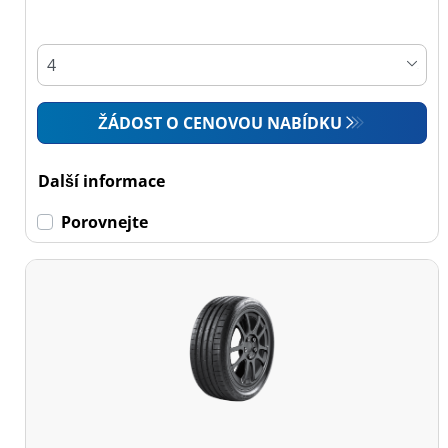
Osobní vůz (5)
4x4 (0)
Dodávka (0)
ŽÁDOST O CENOVOU NABÍDKU
Campingový vůz (0)
Zemědělská technika
Další informace
(0)
Porovnejte
Dojezdové
Dojezdové (0)
Ne dojezdové (5)
Další
možnosti