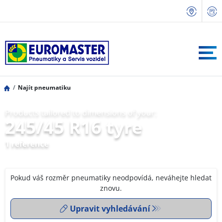
Najít pneumatiku
Products tailored to dimensions of your:
245/45 R16 tyre
1 reference
Pokud váš rozměr pneumatiky neodpovídá, neváhejte hledat
znovu.
Upravit vyhledávání