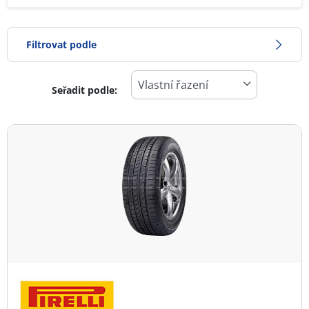
Filtrovat podle
Seřadit podle:
0
Cena
2
Typ pneumatiky
Všechny typy (1)
Zimní (0)
Letní (1)
Celoroční (0)
Typ vozidla