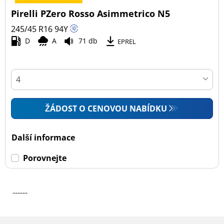
Pirelli PZero Rosso Asimmetrico N5
Všechny typy (1)
245/45 R16
94
Y
Osobní vůz (1)
D
A
71 db
EPREL
4x4 (0)
Dodávka (0)
Campingový vůz (0)
Zemědělská technika (0)
ŽÁDOST O CENOVOU NABÍDKU
Dojezdové
Další informace
Dojezdové (0)
Porovnejte
Ne dojezdové (1)
------
Další možnosti