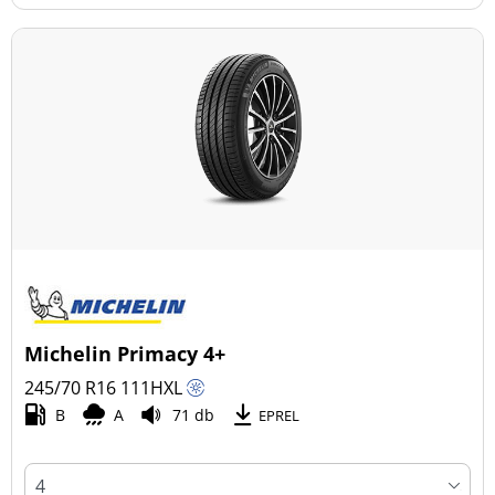
Michelin Primacy 4+
245/70 R16
111
H
XL
B
A
71 db
EPREL