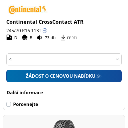
Continental CrossContact ATR
245/70 R16
113
T
D
B
73 db
EPREL
ŽÁDOST O CENOVOU NABÍDKU
Další informace
Porovnejte