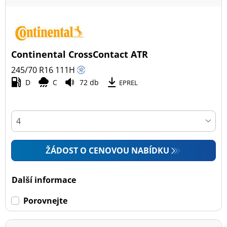
Continental CrossContact ATR
245/70 R16
111
H
D
C
72 db
EPREL
ŽÁDOST O CENOVOU NABÍDKU
Další informace
Porovnejte