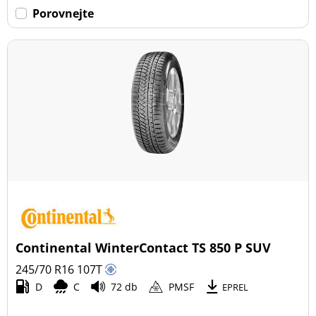
Porovnejte
Continental WinterContact TS 850 P SUV
245/70 R16
107
T
D
C
72 db
PMSF
EPREL