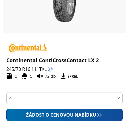
Continental ContiCrossContact LX 2
245/70 R16
111
T
XL
C
C
72 db
EPREL
ŽÁDOST O CENOVOU NABÍDKU