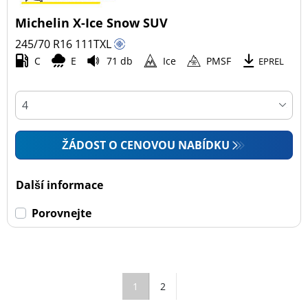
Michelin X-Ice Snow SUV
245/70 R16
111
T
XL
C
E
71 db
Ice
PMSF
EPREL
ŽÁDOST O CENOVOU NABÍDKU
Další informace
Porovnejte
1
2