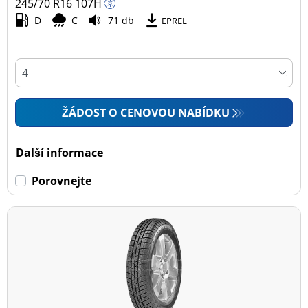
245/70 R16
107
H
D
C
71 db
EPREL
ŽÁDOST O CENOVOU NABÍDKU
Další informace
Porovnejte