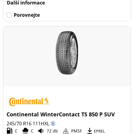
Další informace
Porovnejte
Continental WinterContact TS 850 P SUV
245/70 R16
111
H
XL
C
C
72 db
PMSF
EPREL