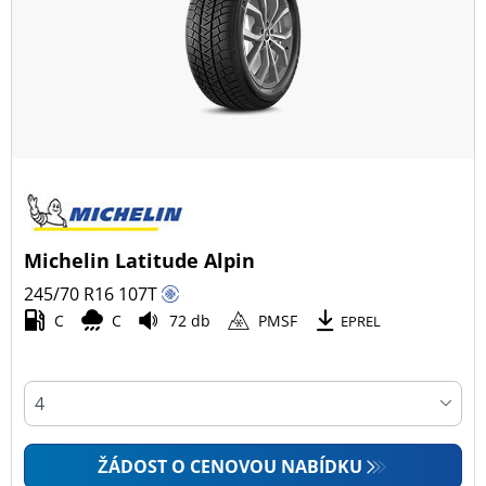
Všechny typy (32)
Zimní (10)
Letní (11)
Celoroční (11)
Typ vozidla
Michelin Latitude Alpin
Všechny typy (32)
245/70 R16
107
T
Osobní vůz (8)
C
C
72 db
PMSF
EPREL
4x4 (24)
Dodávka (0)
Campingový vůz (0)
Zemědělská technika (0)
ŽÁDOST O CENOVOU NABÍDKU