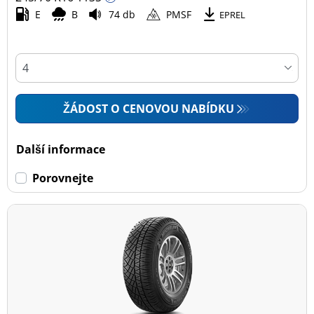
E
B
74 db
PMSF
EPREL
ŽÁDOST O CENOVOU NABÍDKU
Další informace
Porovnejte