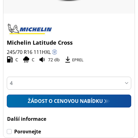
Michelin Latitude Cross
245/70 R16
111
H
XL
C
C
72 db
EPREL
ŽÁDOST O CENOVOU NABÍDKU
Další informace
Porovnejte