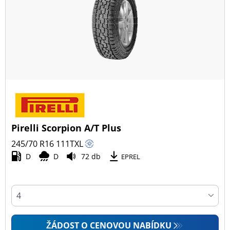
Pirelli Scorpion A/T Plus
245/70 R16
111
T
XL
D
D
72 db
EPREL
ŽÁDOST O CENOVOU NABÍDKU