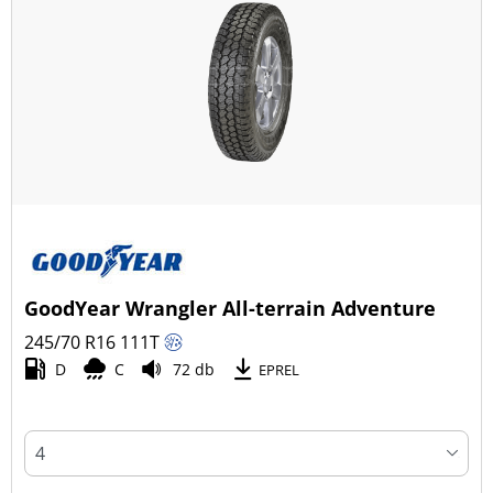
GoodYear Wrangler All-terrain Adventure
245/70 R16
111
T
D
C
72 db
EPREL