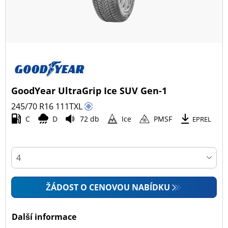
GoodYear UltraGrip Ice SUV Gen-1
245/70 R16
111
T
XL
C
D
72 db
Ice
PMSF
EPREL
ŽÁDOST O CENOVOU NABÍDKU
Další informace