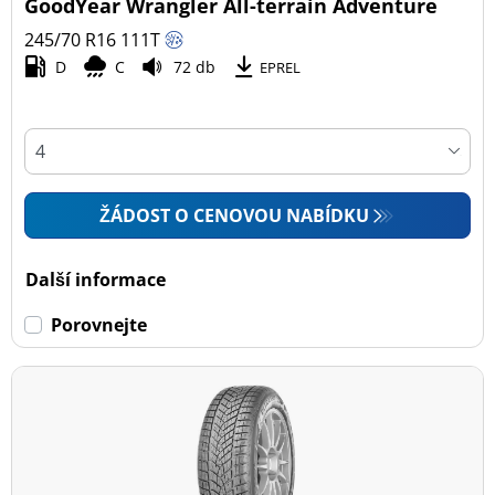
GoodYear Wrangler All-terrain Adventure
245/70 R16
111
T
D
C
72 db
EPREL
ŽÁDOST O CENOVOU NABÍDKU
Další informace
Porovnejte