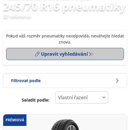
245/70 R16 pneumatiky
32 reference
Pokud váš rozměr pneumatiky neodpovídá, neváhejte hledat
znovu.
Upravit vyhledávání
Filtrovat podle
Seřadit podle:
0
Cena
2
PRÉMIOVÁ
Typ pneumatiky