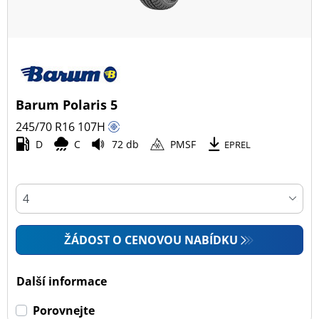
Barum Polaris 5
245/70 R16
107
H
D
C
72 db
PMSF
EPREL
ŽÁDOST O CENOVOU NABÍDKU
Další informace
Porovnejte