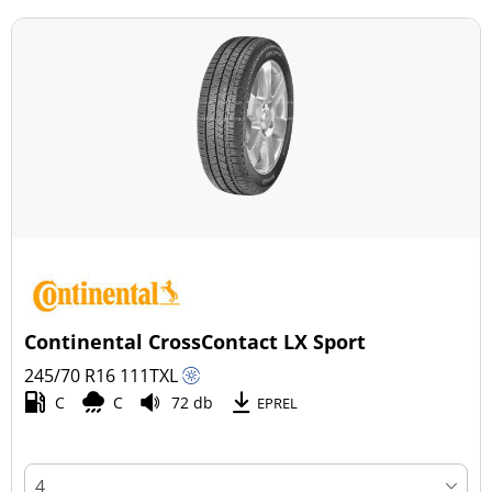
Continental CrossContact LX Sport
245/70 R16
111
T
XL
C
C
72 db
EPREL