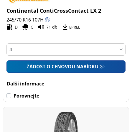
Continental ContiCrossContact LX 2
245/70 R16
107
H
D
C
71 db
EPREL
ŽÁDOST O CENOVOU NABÍDKU
Další informace
Porovnejte