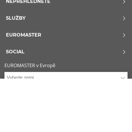
NEPŘEHLÉDNĚTE
SLUŽBY
EUROMASTER
SOCIAL
EUROMASTER v Evropě
Vyberte zemi
Zásady používání souborů Cookie
x
1/6
Podmínky použití
Sitemap
Nejžádanější rozměry
Kontaktujte nás
225/45 R17 91Y
Consent choice