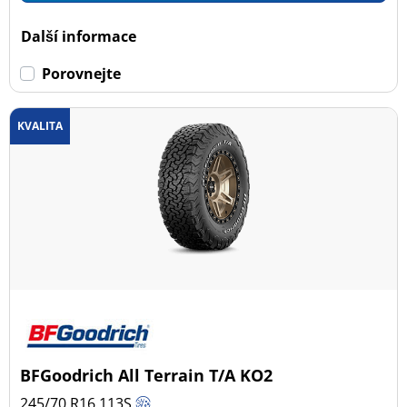
Dojezdové
Další informace
Dojezdové (0)
Porovnejte
Ne dojezdové (32)
KVALITA
Další možnosti
BFGoodrich All Terrain T/A KO2
245/70 R16
113
S