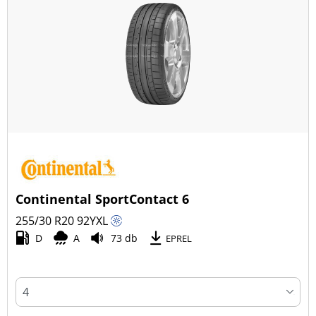
Continental SportContact 6
255/30 R20
92
Y
XL
D
A
73 db
EPREL