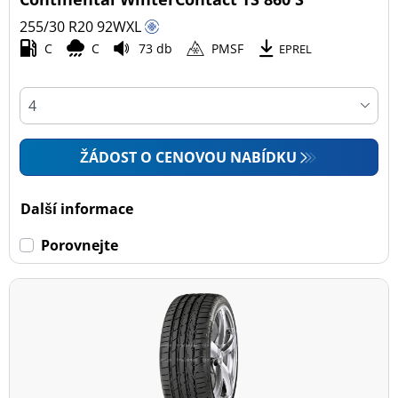
255/30 R20
92
W
XL
C
C
73 db
PMSF
EPREL
ŽÁDOST O CENOVOU NABÍDKU
Další informace
Porovnejte