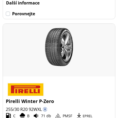
Dojezdové
Další informace
Dojezdové (2)
Porovnejte
Ne dojezdové (16)
Další možnosti
Pirelli Winter P-Zero
255/30 R20
92
W
XL
C
B
71 db
PMSF
EPREL