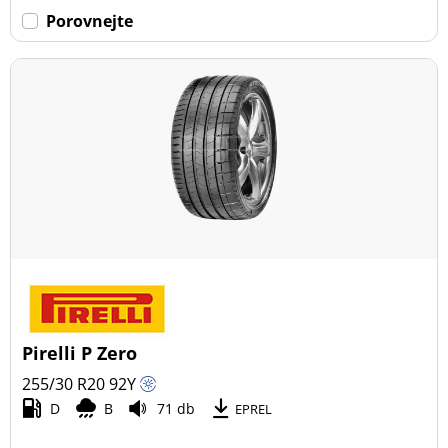
Porovnejte
Pirelli P Zero
255/30 R20
92
Y
D
B
71 db
EPREL