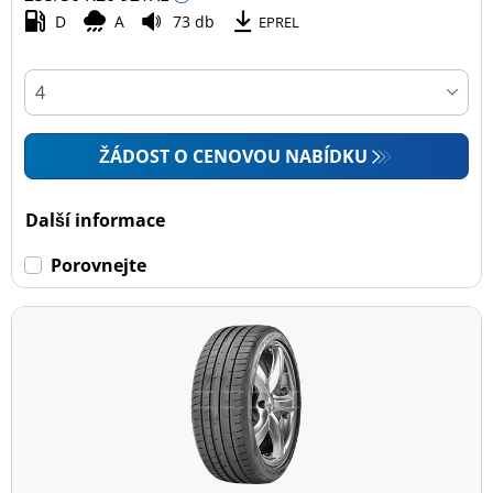
D
A
73 db
EPREL
ŽÁDOST O CENOVOU NABÍDKU
Další informace
Porovnejte