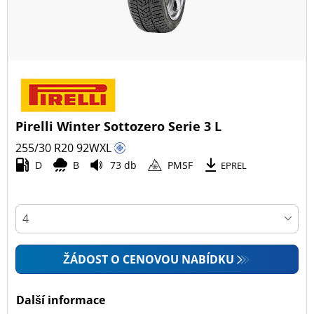
Pirelli Winter Sottozero Serie 3 L
255/30 R20
92
W
XL
D
B
73 db
PMSF
EPREL
ŽÁDOST O CENOVOU NABÍDKU
Další informace