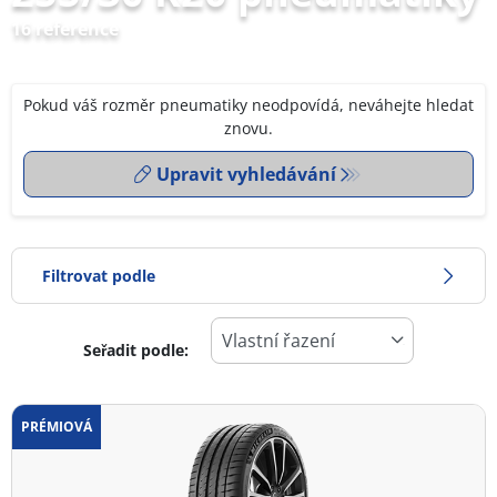
16 reference
Pokud váš rozměr pneumatiky neodpovídá, neváhejte hledat
znovu.
Upravit vyhledávání
Filtrovat podle
Seřadit podle:
0
Cena
2
PRÉMIOVÁ
Typ pneumatiky
Všechny typy (16)