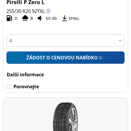
Pirelli P Zero L
255/30 R20
92
Y
XL
D
B
69 db
EPREL
ŽÁDOST O CENOVOU NABÍDKU
Další informace
Porovnejte