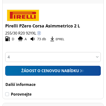
Pirelli PZero Corsa Asimmetrico 2 L
255/30 R20
92
Y
XL
D
A
73 db
EPREL
ŽÁDOST O CENOVOU NABÍDKU
Další informace
Porovnejte