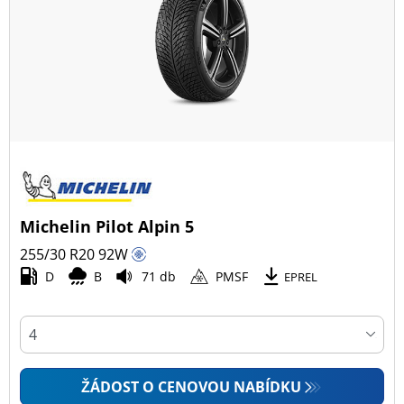
Michelin Pilot Alpin 5
255/30 R20
92
W
D
B
71 db
PMSF
EPREL
ŽÁDOST O CENOVOU NABÍDKU