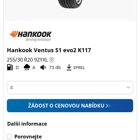
Hankook Ventus S1 evo2 K117
255/30 R20
92
Y
XL
D
A
73 db
EPREL
ŽÁDOST O CENOVOU NABÍDKU
Další informace
Porovnejte