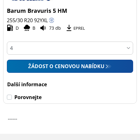
Barum Bravuris 5 HM
255/30 R20
92
Y
XL
D
B
73 db
EPREL
ŽÁDOST O CENOVOU NABÍDKU
Další informace
Porovnejte
------