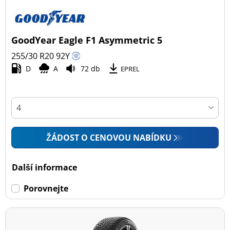
GoodYear Eagle F1 Asymmetric 5
255/30 R20
92
Y
D
A
72 db
EPREL
ŽÁDOST O CENOVOU NABÍDKU
Další informace
Porovnejte