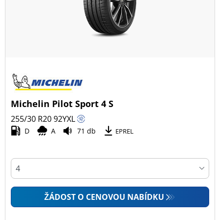
Zimní (4)
Letní (12)
Celoroční (0)
Typ vozidla
Michelin Pilot Sport 4 S
Všechny typy (16)
255/30 R20
92
Y
XL
Osobní vůz (16)
D
A
71 db
EPREL
4x4 (0)
Dodávka (0)
Campingový vůz (0)
Zemědělská technika (0)
ŽÁDOST O CENOVOU NABÍDKU