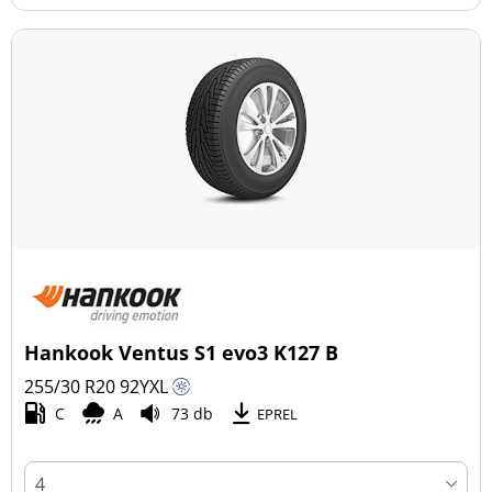
Hankook Ventus S1 evo3 K127 B
255/30 R20
92
Y
XL
C
A
73 db
EPREL