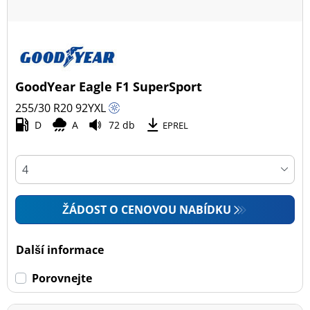
GoodYear Eagle F1 SuperSport
255/30 R20
92
Y
XL
D
A
72 db
EPREL
ŽÁDOST O CENOVOU NABÍDKU
Další informace
Porovnejte