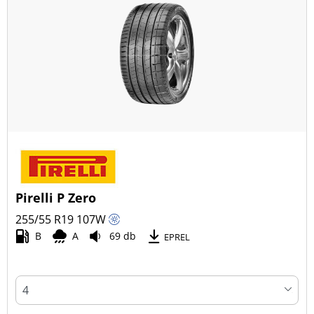
Pirelli P Zero
255/55 R19
107
W
B
A
69 db
EPREL