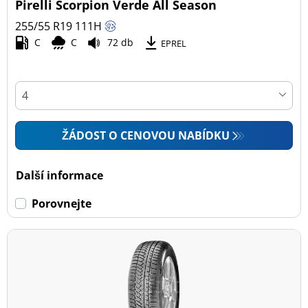
Pirelli Scorpion Verde All Season
255/55 R19
111
H
C
C
72 db
EPREL
ŽÁDOST O CENOVOU NABÍDKU
Další informace
Porovnejte