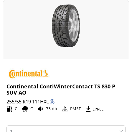
Continental ContiWinterContact TS 830 P
SUV AO
255/55 R19
111
H
XL
C
C
73 db
PMSF
EPREL