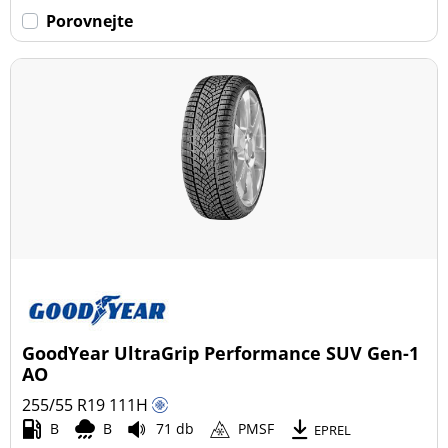
Porovnejte
GoodYear UltraGrip Performance SUV Gen-1
AO
255/55 R19
111
H
B
B
71 db
PMSF
EPREL