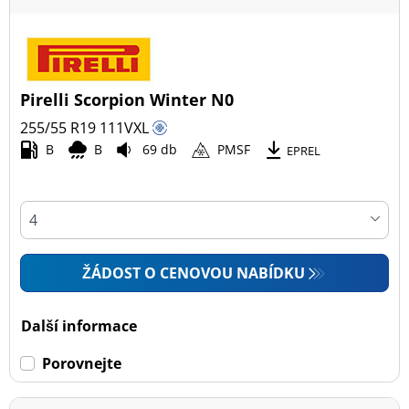
Pirelli Scorpion Winter N0
255/55 R19
111
V
XL
B
B
69 db
PMSF
EPREL
ŽÁDOST O CENOVOU NABÍDKU
Další informace
Porovnejte