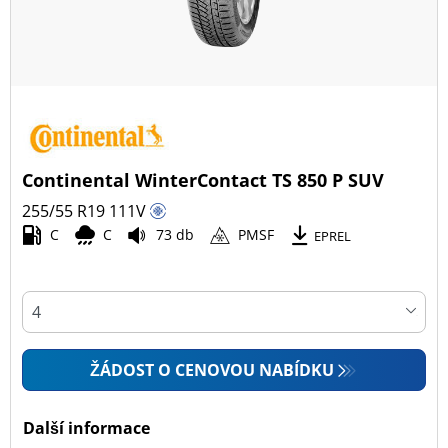
Continental WinterContact TS 850 P SUV
255/55 R19
111
V
C
C
73 db
PMSF
EPREL
ŽÁDOST O CENOVOU NABÍDKU
Další informace