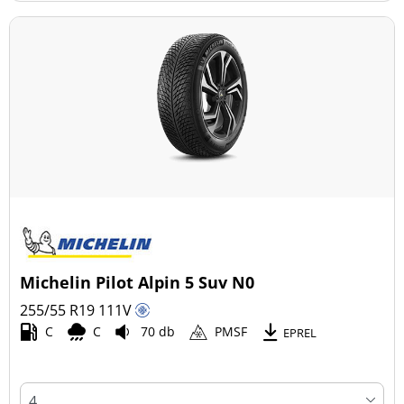
Michelin Pilot Alpin 5 Suv N0
255/55 R19
111
V
C
C
70 db
PMSF
EPREL