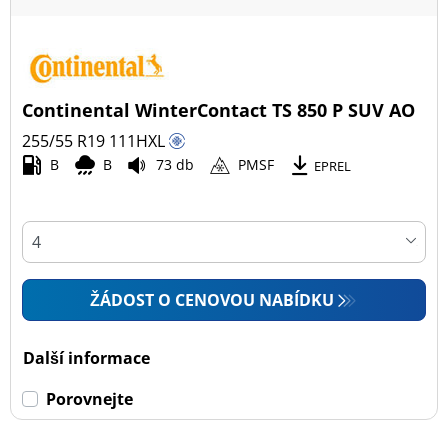
Continental WinterContact TS 850 P SUV AO
255/55 R19
111
H
XL
B
B
73 db
PMSF
EPREL
ŽÁDOST O CENOVOU NABÍDKU
Další informace
Porovnejte