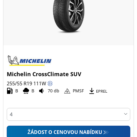
Všechny typy (74)
Zimní (24)
Letní (35)
Celoroční (16)
Typ vozidla
Michelin CrossClimate SUV
Všechny typy (74)
255/55 R19
111
W
Osobní vůz (41)
B
B
70 db
PMSF
EPREL
4x4 (33)
Dodávka (0)
Campingový vůz (0)
Zemědělská technika (0)
ŽÁDOST O CENOVOU NABÍDKU