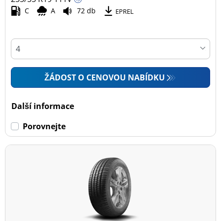
C
A
72 db
EPREL
ŽÁDOST O CENOVOU NABÍDKU
Další informace
Porovnejte