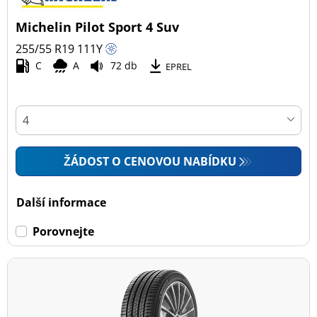
Michelin Pilot Sport 4 Suv
255/55 R19
111
Y
C
A
72 db
EPREL
ŽÁDOST O CENOVOU NABÍDKU
Další informace
Porovnejte