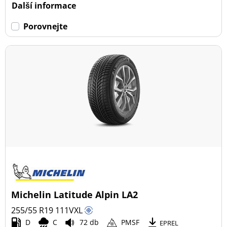
Další informace
Porovnejte
Michelin Latitude Alpin LA2
255/55 R19
111
V
XL
D
C
72 db
PMSF
EPREL