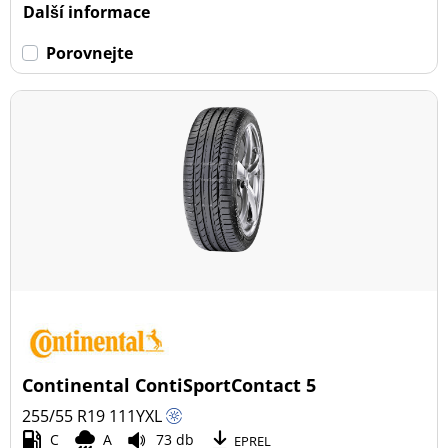
Další informace
Porovnejte
Continental ContiSportContact 5
255/55 R19
111
Y
XL
C
A
73 db
EPREL