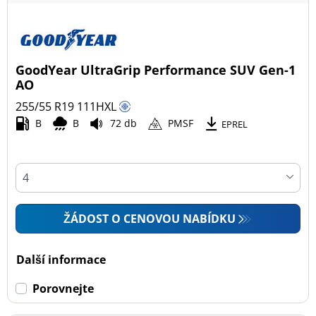
GoodYear UltraGrip Performance SUV Gen-1
AO
255/55 R19
111
H
XL
B
B
72 db
PMSF
EPREL
ŽÁDOST O CENOVOU NABÍDKU
Další informace
Porovnejte