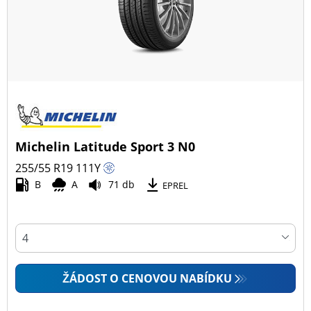
Michelin Latitude Sport 3 N0
255/55 R19
111
Y
B
A
71 db
EPREL
ŽÁDOST O CENOVOU NABÍDKU