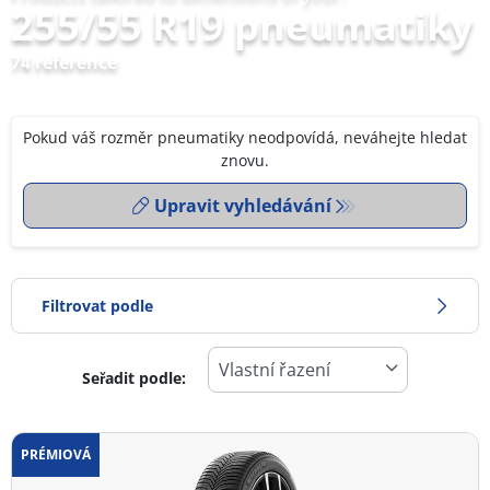
255/55 R19 pneumatiky
74 reference
Pokud váš rozměr pneumatiky neodpovídá, neváhejte hledat
znovu.
Upravit vyhledávání
Filtrovat podle
Seřadit podle:
0
Cena
2
PRÉMIOVÁ
Typ pneumatiky