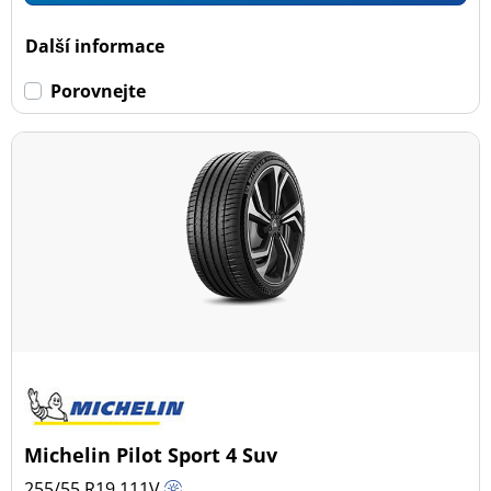
Dojezdové
Další informace
Dojezdové (1)
Porovnejte
Ne dojezdové (74)
Další možnosti
Michelin Pilot Sport 4 Suv
255/55 R19
111
V