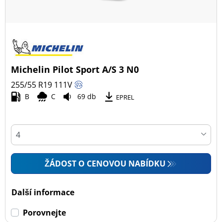
Michelin Pilot Sport A/S 3 N0
255/55 R19
111
V
B
C
69 db
EPREL
ŽÁDOST O CENOVOU NABÍDKU
Další informace
Porovnejte