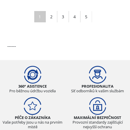
1
2
3
4
5
------
360° ASISTENCE
PROFESIONALITA
Pro běžnou údržbu vozidla
Síť odborníků k vašim službám
PÉČE O ZÁKAZNÍKA
MAXIMÁLNÍ BEZPEČNOST
Vaše potřeby jsou u nás na prvním
Provozní standardy zajišťující
místě
nejvyšší ochranu