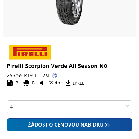
Pirelli Scorpion Verde All Season N0
255/55 R19
111
V
XL
B
B
69 db
EPREL
ŽÁDOST O CENOVOU NABÍDKU