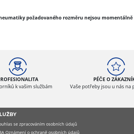
pneumatiky požadovaného rozměru nejsou momentálně 
PROFESIONALITA
PÉČE O ZÁKAZNÍ
borníků k vašim službám
Vaše potřeby jsou u nás na 
LUŽBY
ouhlas se zpracováním osobních údajů
BA Oznámení o ochraně osobních údajů