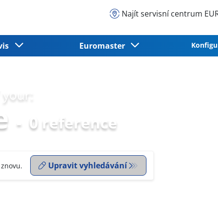
Najít servisní centrum 
vis
Euromaster
Konfigu
 your:
e
-
0 reference
Upravit vyhledávání
 znovu.