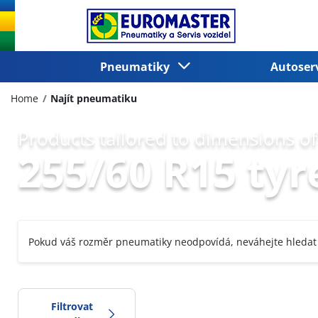
Pneumatiky
Autoser
Home
Najít pneumatiku
Products tailored to dimensions of
255/60 R15 tyr
Pokud váš rozměr pneumatiky neodpovídá, neváhejte hledat
Filtrovat