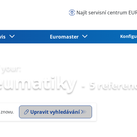
Najít servisní centrum 
vis
Euromaster
Konfigu
 your:
eumatiky
-
5 referen
Upravit vyhledávání
 znovu.