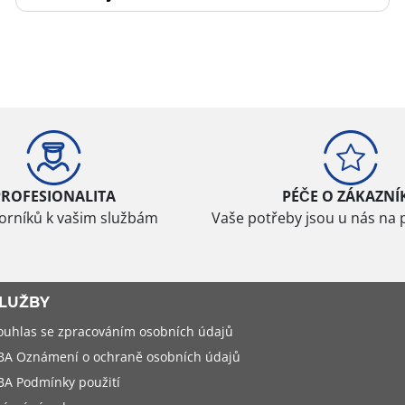
PROFESIONALITA
PÉČE O ZÁKAZNÍ
borníků k vašim službám
Vaše potřeby jsou u nás na 
LUŽBY
ouhlas se zpracováním osobních údajů
BA Oznámení o ochraně osobních údajů
BA Podmínky použití