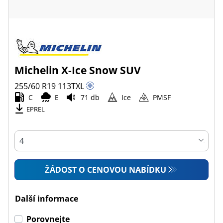
Michelin X-Ice Snow SUV
255/60 R19
113
T
XL
C
E
71 db
Ice
PMSF
EPREL
ŽÁDOST O CENOVOU NABÍDKU
Další informace
Porovnejte