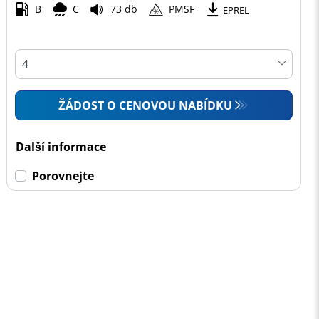
B
C
73 db
PMSF
EPREL
ŽÁDOST O CENOVOU NABÍDKU
Další informace
Porovnejte