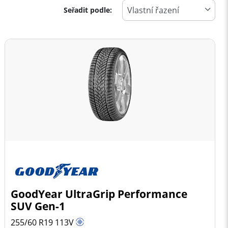
Seřadit podle:
GoodYear UltraGrip Performance
SUV Gen-1
255/60 R19
113
V