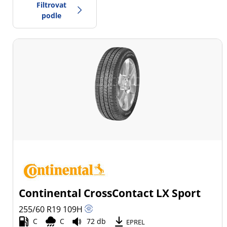
Filtrovat
podle
0
Cena
2
Typ pneumatiky
Všechny typy (5)
Zimní (3)
Letní (1)
Celoroční (1)
Continental CrossContact LX Sport
Typ vozidla
255/60 R19
109
H
C
C
72 db
Všechny typy (5)
EPREL