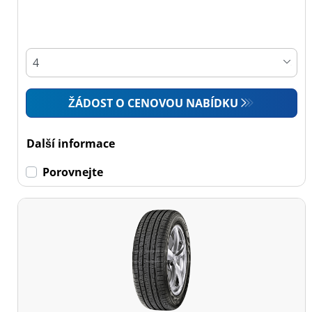
Osobní vůz (2)
4x4 (3)
Dodávka (0)
Campingový vůz (0)
ŽÁDOST O CENOVOU NABÍDKU
Zemědělská technika
(0)
Další informace
Porovnejte
Dojezdové
Dojezdové (0)
Ne dojezdové (5)
Další
možnosti