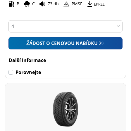
B
C
73 db
PMSF
EPREL
ŽÁDOST O CENOVOU NABÍDKU
Další informace
Porovnejte