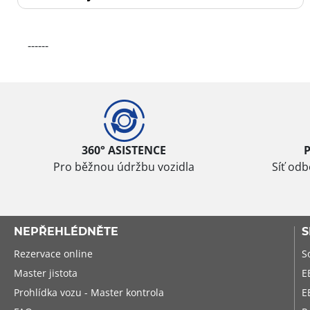
------
360° ASISTENCE
Pro běžnou údržbu vozidla
Síť od
NEPŘEHLÉDNĚTE
S
Rezervace online
S
Master jistota
E
Prohlídka vozu - Master kontrola
E