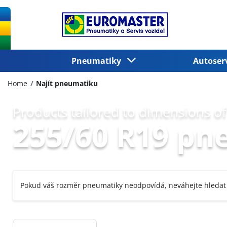
Pneumatiky
Autoser
Home
Najít pneumatiku
Products tailored to dimensions of
255/60 R19 pn
Pokud váš rozměr pneumatiky neodpovídá, neváhejte hledat