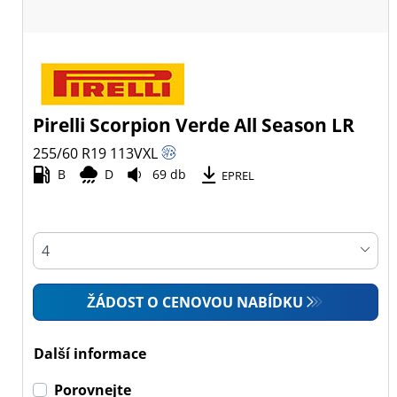
Pirelli Scorpion Verde All Season LR
255/60 R19
113
V
XL
B
D
69 db
EPREL
ŽÁDOST O CENOVOU NABÍDKU
Další informace
Porovnejte