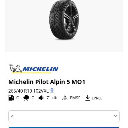
Michelin Pilot Alpin 5 MO1
265/40 R19
102
V
XL
C
C
71 db
PMSF
EPREL