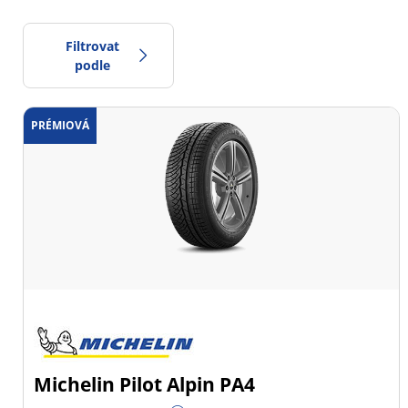
Filtrovat
podle
PRÉMIOVÁ
0
Cena
2
Typ pneumatiky
Všechny typy (21)
Zimní (8)
Letní (13)
Celoroční (0)
Michelin Pilot Alpin PA4
Typ vozidla