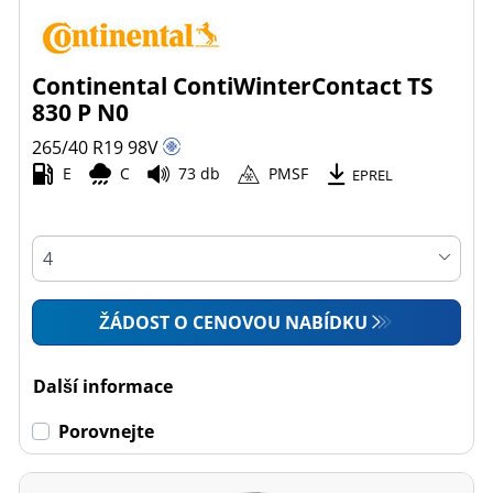
Continental ContiWinterContact TS
830 P N0
265/40 R19
98
V
E
C
73 db
PMSF
EPREL
ŽÁDOST O CENOVOU NABÍDKU
Další informace
Porovnejte