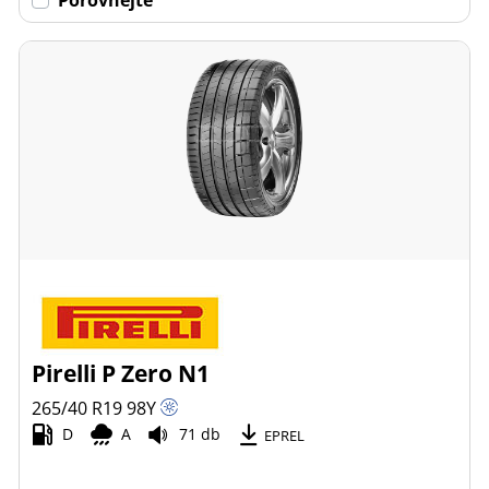
Pirelli P Zero N1
265/40 R19
98
Y
D
A
71 db
EPREL