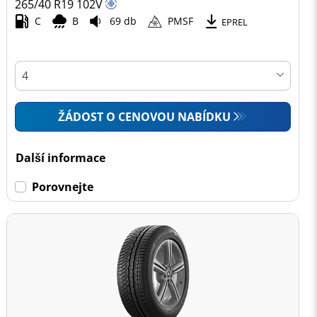
265/40 R19
102
V
C
B
69 db
PMSF
EPREL
ŽÁDOST O CENOVOU NABÍDKU
Další informace
Porovnejte