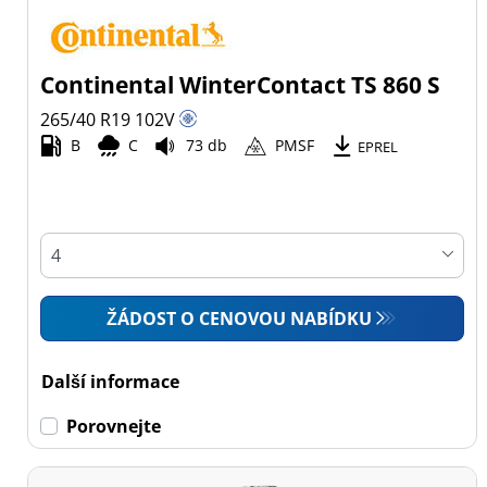
Continental WinterContact TS 860 S
265/40 R19
102
V
B
C
73 db
PMSF
EPREL
ŽÁDOST O CENOVOU NABÍDKU
Další informace
Porovnejte