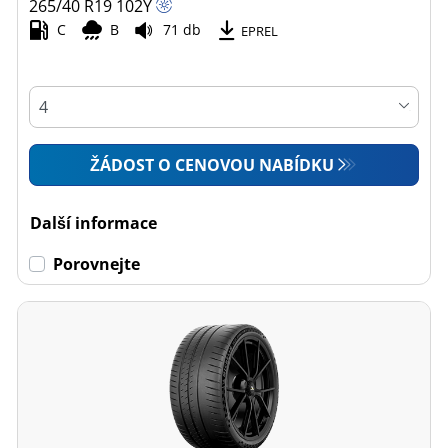
265/40 R19
102
Y
C
B
71 db
EPREL
ŽÁDOST O CENOVOU NABÍDKU
Další informace
Porovnejte