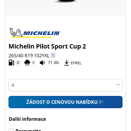
Michelin Pilot Sport Cup 2
265/40 R19
102
Y
XL
D
C
71 db
EPREL
ŽÁDOST O CENOVOU NABÍDKU
Další informace
Porovnejte