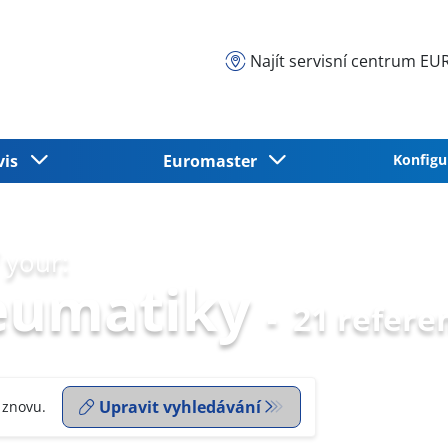
Najít servisní centrum 
vis
Euromaster
Konfigu
 your:
eumatiky
-
21 refere
Upravit vyhledávání
 znovu.