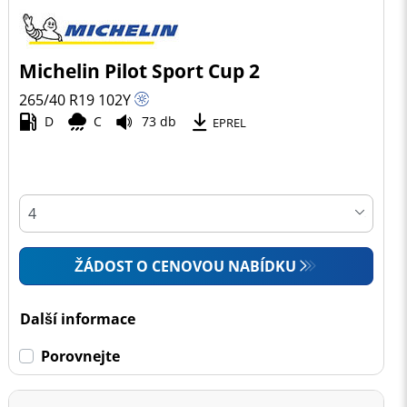
Michelin Pilot Sport Cup 2
265/40 R19
102
Y
D
C
73 db
EPREL
ŽÁDOST O CENOVOU NABÍDKU
Další informace
Porovnejte