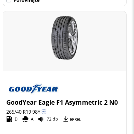
GoodYear Eagle F1 Asymmetric 2 N0
265/40 R19
98
Y
D
A
72 db
EPREL