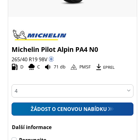
Michelin Pilot Alpin PA4 N0
265/40 R19
98
V
D
C
71 db
PMSF
EPREL
ŽÁDOST O CENOVOU NABÍDKU
Další informace
Porovnejte