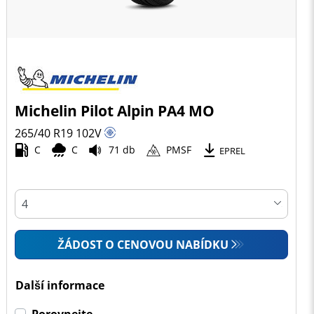
Michelin Pilot Alpin PA4 MO
265/40 R19
102
V
C
C
71 db
PMSF
EPREL
ŽÁDOST O CENOVOU NABÍDKU
Další informace
Porovnejte