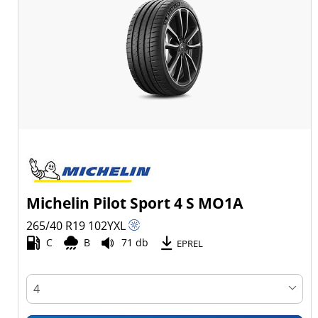
Michelin Pilot Sport 4 S MO1A
265/40 R19
102
Y
XL
C
B
71 db
EPREL