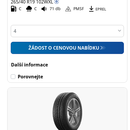
265/40 R19
102
W
XL
C
C
71 db
PMSF
Všechny typy (21)
EPREL
Osobní vůz (21)
4x4 (0)
Dodávka (0)
ŽÁDOST O CENOVOU NABÍDKU
Campingový vůz (0)
Zemědělská technika
Další informace
(0)
Porovnejte
Dojezdové
Dojezdové (0)
Ne dojezdové (21)
Další
možnosti