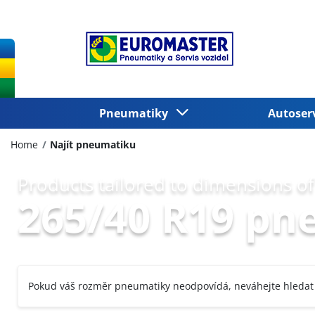
Pneumatiky
Autoser
Home
Najít pneumatiku
Products tailored to dimensions of
265/40 R19 pn
Pokud váš rozměr pneumatiky neodpovídá, neváhejte hledat