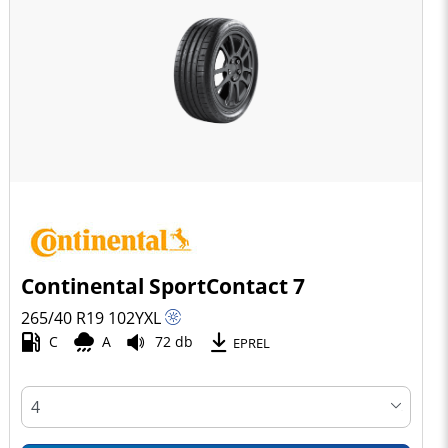
Continental SportContact 7
265/40 R19
102
Y
XL
C
A
72 db
EPREL