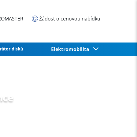
EUROMASTER
Žádost o cenovou nabídku
rátor disků
Elektromobilita
nce