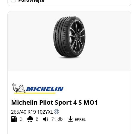
Michelin Pilot Sport 4 S MO1
265/40 R19
102
Y
XL
D
B
71 db
EPREL