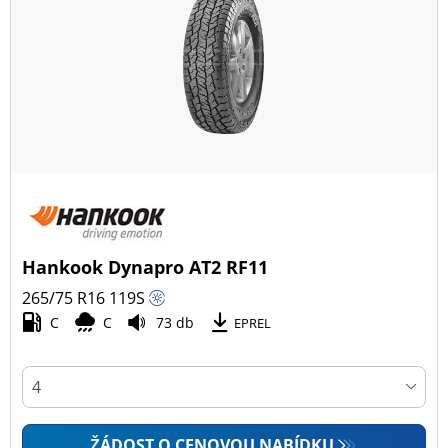
Hankook Dynapro AT2 RF11
265/75 R16
119
S
C
C
73 db
EPREL
ŽÁDOST O CENOVOU NABÍDKU