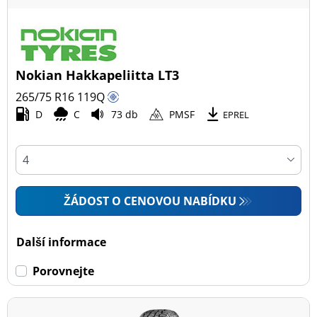
Nokian Hakkapeliitta LT3
265/75 R16
119
Q
D
C
73 db
PMSF
EPREL
ŽÁDOST O CENOVOU NABÍDKU
Další informace
Porovnejte