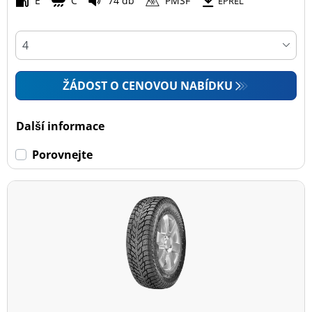
E
C
74 db
PMSF
EPREL
ŽÁDOST O CENOVOU NABÍDKU
Další informace
Porovnejte