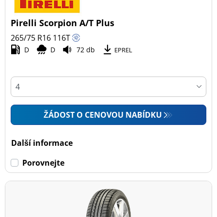
Pirelli Scorpion A/T Plus
265/75 R16
116
T
D
D
72 db
EPREL
ŽÁDOST O CENOVOU NABÍDKU
Další informace
Porovnejte