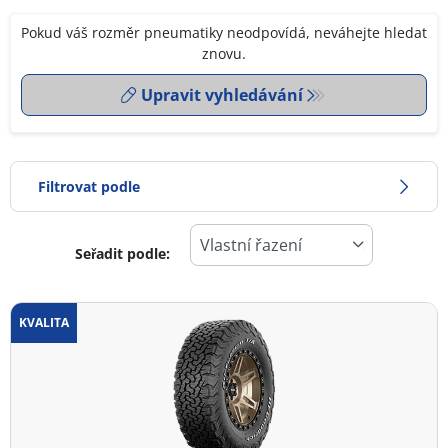
Pokud váš rozměr pneumatiky neodpovídá, neváhejte hledat
znovu.
Upravit vyhledávání
Filtrovat podle
Seřadit podle:
0
Cena
2
KVALITA
Typ pneumatiky
Všechny typy (11)
Zimní (1)