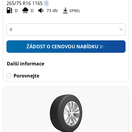
265/75 R16
116
S
D
D
73 db
EPREL
ŽÁDOST O CENOVOU NABÍDKU
Další informace
Porovnejte