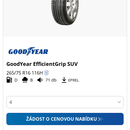
GoodYear EfficientGrip SUV
265/75 R16
116
H
D
B
71 db
EPREL
ŽÁDOST O CENOVOU NABÍDKU