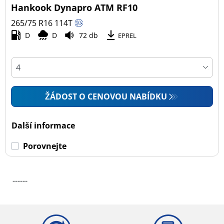
Hankook Dynapro ATM RF10
265/75 R16
114
T
D
D
72 db
EPREL
ŽÁDOST O CENOVOU NABÍDKU
Další informace
Porovnejte
------