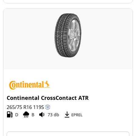
Ne dojezdové (11)
Další možnosti
Continental CrossContact ATR
265/75 R16
119
S
D
B
73 db
EPREL