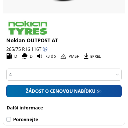
Nokian OUTPOST AT
265/75 R16
116
T
D
D
73 db
PMSF
EPREL
ŽÁDOST O CENOVOU NABÍDKU
Další informace
Porovnejte