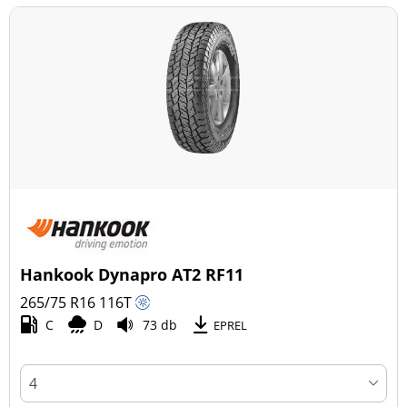
Hankook Dynapro AT2 RF11
265/75 R16
116
T
C
D
73 db
EPREL